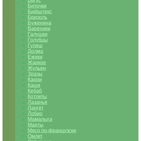
Бигус
Биточки
Бифштекс
Бризоль
Буженина
Вареники
Галушки
Голубцы
Гуляш
Долма
Ежики
Жаркое
Жульен
Зразы
Карри
Каши
Кебаб
Котлеты
Лазанья
Лангет
Лобио
Мамалыга
Манты
Мясо по-французски
Омлет