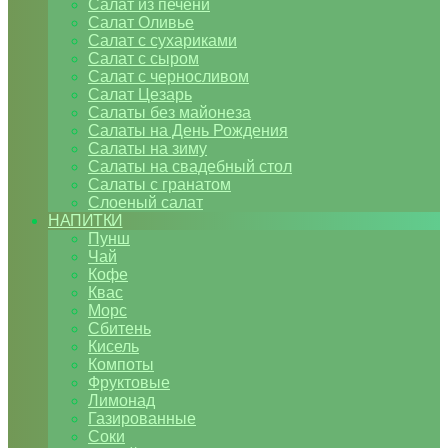
Салат из печени
Салат Оливье
Салат с сухариками
Салат с сыром
Салат с черносливом
Салат Цезарь
Салаты без майонеза
Салаты на День Рождения
Салаты на зиму
Салаты на свадебный стол
Салаты с гранатом
Слоеный салат
НАПИТКИ
Пунш
Чай
Кофе
Квас
Морс
Сбитень
Кисель
Компоты
Фруктовые
Лимонад
Газированные
Соки