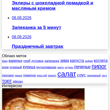
Эклеры с шоколадной помадкой и
масляным кремом
08.08.2026
Запеканка за 5 минут
08.08.2026
Праздничный завтрак
Облако меток
зима
котлета
варенье
капуста
гриб
духовка
запеканка
блин
кефир
пирог
печенье
курица
мультиварке
куриный
крем
мясо
огурец
салат
соус
помидор
пирожок
пицца
простой
рецепт
творожный
тест
торт
яблоко
Интересно