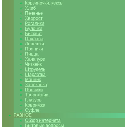
Корзиночки, кексы
Хлеб
Печенье
Хворост
Рогалики
Булочки
Бисквит
Пахлава
Лепешки
Пряники
Пицца
Хачапури
Чизкейк
Штрудель
Шарлотка
Манник
Запеканка
Пончики
Творожник
Глазурь
Коврижка
Суфле
РАЗНОЕ
Обзор интернета
Бытовые вопросы