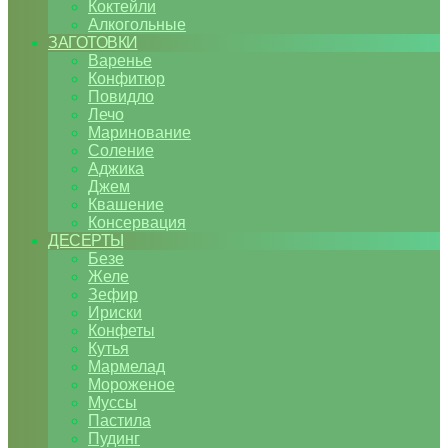
Коктейли
Алкогольные
ЗАГОТОВКИ
Варенье
Конфитюр
Повидло
Лечо
Маринование
Соление
Аджика
Джем
Квашение
Консервация
ДЕСЕРТЫ
Безе
Желе
Зефир
Ириски
Конфеты
Кутья
Мармелад
Мороженое
Муссы
Пастила
Пудинг