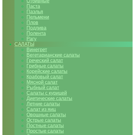
Отбивные
Паста
Паэлья
Пельмени
Плов
Подлива
Полента
Рагу
САЛАТЫ
Винегрет
Вегетарианские салаты
Греческий салат
Грибные салаты
Корейские салаты
Крабовый салат
Мясной салат
Рыбный салат
Салаты с курицей
Диетические салаты
Летние салаты
Салат из яиц
Овощные салаты
Острые салаты
Постные салаты
Простые салаты