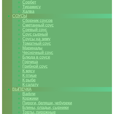
Сорбет
Тирамису
Халва
СОУСЫ
Сборник соусов
Сметанный соус
Соевый соус
Соус сырный
Соусы на зиму
Томатный соус
Маринады
Чесночный соус
Блюда в соусе
Горчица
Грибной соус
К мясу
К птице
К рыбе
К салату
ВЫПЕЧКА
Вафли
Коржики
Пироги, беляши, чебуреки
Блины, оладьи, сырники
Торты, пирожные