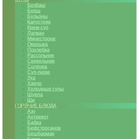
Бозбаш
Борщ
Бульоны
Капустняк
Крем-суп
Лагман
Минестроне
Окрошка
Похлебка
Рассольник
Свекольник
Солянка
Суп-пюре
Уха
Харчо
Холодные супы
Шурпа
Щи
ГОРЯЧИЕ БЛЮДА
Азу
Антрекот
Бабка
Бефстроганов
Бешбармак