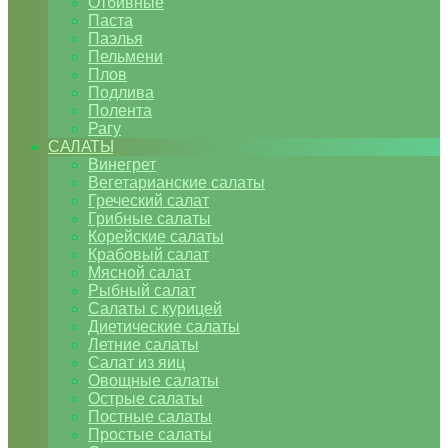
Отбивные
Паста
Паэлья
Пельмени
Плов
Подлива
Полента
Рагу
САЛАТЫ
Винегрет
Вегетарианские салаты
Греческий салат
Грибные салаты
Корейские салаты
Крабовый салат
Мясной салат
Рыбный салат
Салаты с курицей
Диетические салаты
Летние салаты
Салат из яиц
Овощные салаты
Острые салаты
Постные салаты
Простые салаты