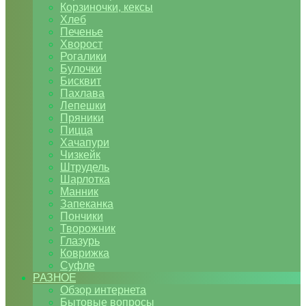
Корзиночки, кексы
Хлеб
Печенье
Хворост
Рогалики
Булочки
Бисквит
Пахлава
Лепешки
Пряники
Пицца
Хачапури
Чизкейк
Штрудель
Шарлотка
Манник
Запеканка
Пончики
Творожник
Глазурь
Коврижка
Суфле
РАЗНОЕ
Обзор интернета
Бытовые вопросы