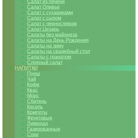
Салат из печени
Салат Оливье
Салат с сухариками
Салат с сыром
Салат с черносливом
Салат Цезарь
Салаты без майонеза
Салаты на День Рождения
Салаты на зиму
Салаты на свадебный стол
Салаты с гранатом
Слоеный салат
НАПИТКИ
Пунш
Чай
Кофе
Квас
Морс
Сбитень
Кисель
Компоты
Фруктовые
Лимонад
Газированные
Соки