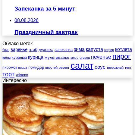
Запеканка за 5 минут
08.08.2026
Праздничный завтрак
Облако меток
зима
котлета
варенье
капуста
гриб
духовка
запеканка
блин
кефир
пирог
печенье
курица
мультиварке
куриный
крем
мясо
огурец
салат
соус
помидор
пирожок
пицца
простой
рецепт
творожный
тест
торт
яблоко
Интересно