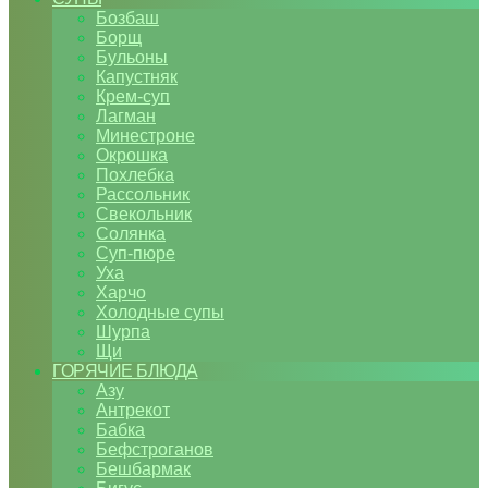
Бозбаш
Борщ
Бульоны
Капустняк
Крем-суп
Лагман
Минестроне
Окрошка
Похлебка
Рассольник
Свекольник
Солянка
Суп-пюре
Уха
Харчо
Холодные супы
Шурпа
Щи
ГОРЯЧИЕ БЛЮДА
Азу
Антрекот
Бабка
Бефстроганов
Бешбармак