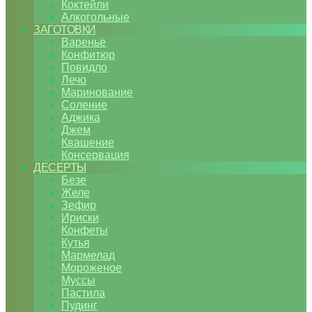
Коктейли
Алкогольные
ЗАГОТОВКИ
Варенье
Конфитюр
Повидло
Лечо
Маринование
Соление
Аджика
Джем
Квашение
Консервация
ДЕСЕРТЫ
Безе
Желе
Зефир
Ириски
Конфеты
Кутья
Мармелад
Мороженое
Муссы
Пастила
Пудинг