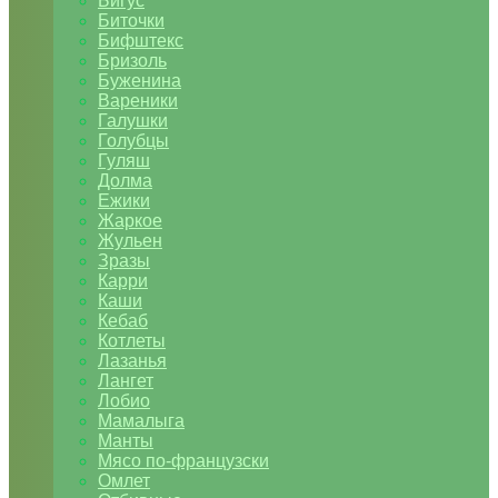
Бигус
Биточки
Бифштекс
Бризоль
Буженина
Вареники
Галушки
Голубцы
Гуляш
Долма
Ежики
Жаркое
Жульен
Зразы
Карри
Каши
Кебаб
Котлеты
Лазанья
Лангет
Лобио
Мамалыга
Манты
Мясо по-французски
Омлет