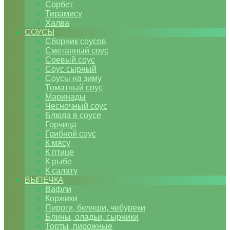
Сорбет
Тирамису
Халва
СОУСЫ
Сборник соусов
Сметанный соус
Соевый соус
Соус сырный
Соусы на зиму
Томатный соус
Маринады
Чесночный соус
Блюда в соусе
Горчица
Грибной соус
К мясу
К птице
К рыбе
К салату
ВЫПЕЧКА
Вафли
Коржики
Пироги, беляши, чебуреки
Блины, оладьи, сырники
Торты, пирожные