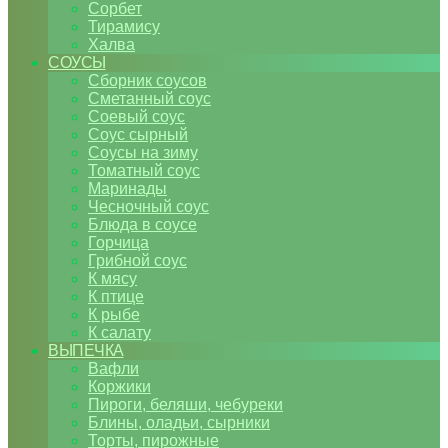
Сорбет
Тирамису
Халва
СОУСЫ
Сборник соусов
Сметанный соус
Соевый соус
Соус сырный
Соусы на зиму
Томатный соус
Маринады
Чесночный соус
Блюда в соусе
Горчица
Грибной соус
К мясу
К птице
К рыбе
К салату
ВЫПЕЧКА
Вафли
Коржики
Пироги, беляши, чебуреки
Блины, оладьи, сырники
Торты, пирожные