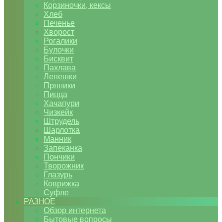
Корзиночки, кексы
Хлеб
Печенье
Хворост
Рогалики
Булочки
Бисквит
Пахлава
Лепешки
Пряники
Пицца
Хачапури
Чизкейк
Штрудель
Шарлотка
Манник
Запеканка
Пончики
Творожник
Глазурь
Коврижка
Суфле
РАЗНОЕ
Обзор интернета
Бытовые вопросы