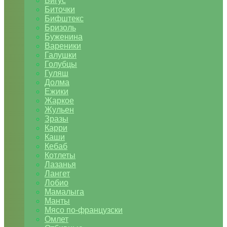
Бигус
Биточки
Бифштекс
Бризоль
Буженина
Вареники
Галушки
Голубцы
Гуляш
Долма
Ежики
Жаркое
Жульен
Зразы
Карри
Каши
Кебаб
Котлеты
Лазанья
Лангет
Лобио
Мамалыга
Манты
Мясо по-французски
Омлет