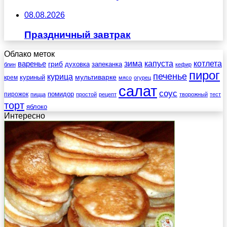
08.08.2026
Праздничный завтрак
Облако меток
зима
котлета
варенье
капуста
гриб
духовка
запеканка
блин
кефир
пирог
печенье
курица
мультиварке
куриный
крем
мясо
огурец
салат
соус
помидор
пирожок
пицца
простой
рецепт
творожный
тест
торт
яблоко
Интересно