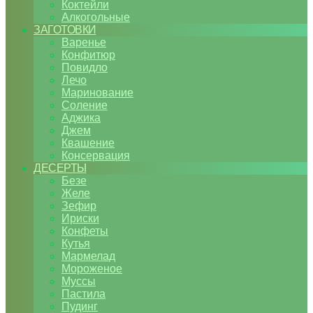
Коктейли
Алкогольные
ЗАГОТОВКИ
Варенье
Конфитюр
Повидло
Лечо
Маринование
Соление
Аджика
Джем
Квашение
Консервация
ДЕСЕРТЫ
Безе
Желе
Зефир
Ириски
Конфеты
Кутья
Мармелад
Мороженое
Муссы
Пастила
Пудинг