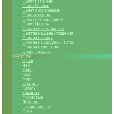
Салат из печени
Салат Оливье
Салат с сухариками
Салат с сыром
Салат с черносливом
Салат Цезарь
Салаты без майонеза
Салаты на День Рождения
Салаты на зиму
Салаты на свадебный стол
Салаты с гранатом
Слоеный салат
НАПИТКИ
Пунш
Чай
Кофе
Квас
Морс
Сбитень
Кисель
Компоты
Фруктовые
Лимонад
Газированные
Соки