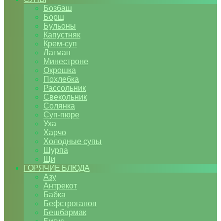
Бозбаш
Борщ
Бульоны
Капустняк
Крем-суп
Лагман
Минестроне
Окрошка
Похлебка
Рассольник
Свекольник
Солянка
Суп-пюре
Уха
Харчо
Холодные супы
Шурпа
Щи
ГОРЯЧИЕ БЛЮДА
Азу
Антрекот
Бабка
Бефстроганов
Бешбармак