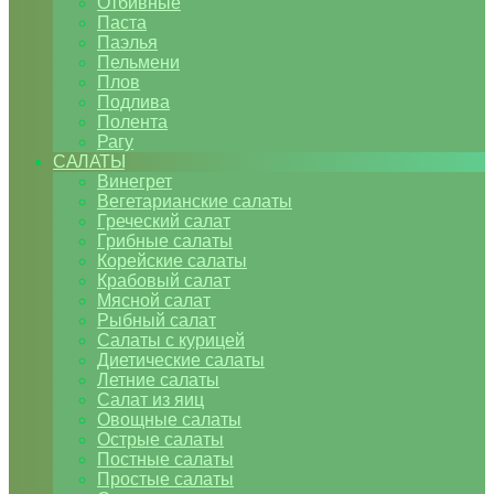
Отбивные
Паста
Паэлья
Пельмени
Плов
Подлива
Полента
Рагу
САЛАТЫ
Винегрет
Вегетарианские салаты
Греческий салат
Грибные салаты
Корейские салаты
Крабовый салат
Мясной салат
Рыбный салат
Салаты с курицей
Диетические салаты
Летние салаты
Салат из яиц
Овощные салаты
Острые салаты
Постные салаты
Простые салаты