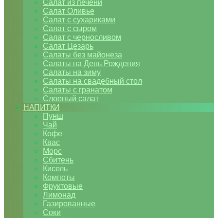
Салат из печени
Салат Оливье
Салат с сухариками
Салат с сыром
Салат с черносливом
Салат Цезарь
Салаты без майонеза
Салаты на День Рождения
Салаты на зиму
Салаты на свадебный стол
Салаты с гранатом
Слоеный салат
НАПИТКИ
Пунш
Чай
Кофе
Квас
Морс
Сбитень
Кисель
Компоты
Фруктовые
Лимонад
Газированные
Соки