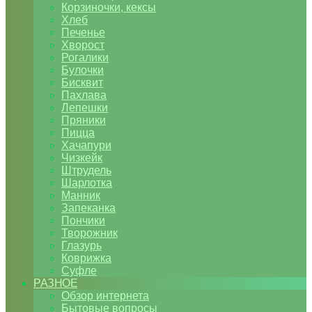
Корзиночки, кексы
Хлеб
Печенье
Хворост
Рогалики
Булочки
Бисквит
Пахлава
Лепешки
Пряники
Пицца
Хачапури
Чизкейк
Штрудель
Шарлотка
Манник
Запеканка
Пончики
Творожник
Глазурь
Коврижка
Суфле
РАЗНОЕ
Обзор интернета
Бытовые вопросы