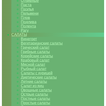
Отбивные
Паста
Паэлья
Пельмени
Плов
Подлива
Полента
Рагу
САЛАТЫ
Винегрет
Вегетарианские салаты
Греческий салат
Грибные салаты
Корейские салаты
Крабовый салат
Мясной салат
Рыбный салат
Салаты с курицей
Диетические салаты
Летние салаты
Салат из яиц
Овощные салаты
Острые салаты
Постные салаты
Простые салаты