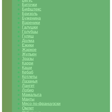
Бигус
Биточки
Бифштекс
Бризоль
Буженина
Вареники
Галушки
Голубцы
Гуляш
Долма
Ежики
Жаркое
Жульен
Зразы
Карри
Каши
Кебаб
Котлеты
Лазанья
Лангет
Лобио
Мамалыга
Манты
Мясо по-французски
Омлет