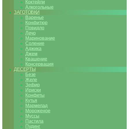
Коктейли
Алкогольные
ЗАГОТОВКИ
Варенье
Конфитюр
Повидло
Лечо
Маринование
Соление
Аджика
Джем
Квашение
Консервация
ДЕСЕРТЫ
Безе
Желе
Зефир
Ириски
Конфеты
Кутья
Мармелад
Мороженое
Муссы
Пастила
Пудинг