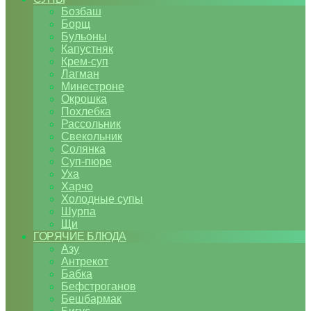
Бозбаш
Борщ
Бульоны
Капустняк
Крем-суп
Лагман
Минестроне
Окрошка
Похлебка
Рассольник
Свекольник
Солянка
Суп-пюре
Уха
Харчо
Холодные супы
Шурпа
Щи
ГОРЯЧИЕ БЛЮДА
Азу
Антрекот
Бабка
Бефстроганов
Бешбармак