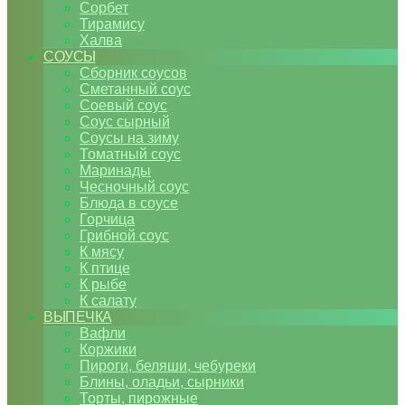
Сорбет
Тирамису
Халва
СОУСЫ
Сборник соусов
Сметанный соус
Соевый соус
Соус сырный
Соусы на зиму
Томатный соус
Маринады
Чесночный соус
Блюда в соусе
Горчица
Грибной соус
К мясу
К птице
К рыбе
К салату
ВЫПЕЧКА
Вафли
Коржики
Пироги, беляши, чебуреки
Блины, оладьи, сырники
Торты, пирожные