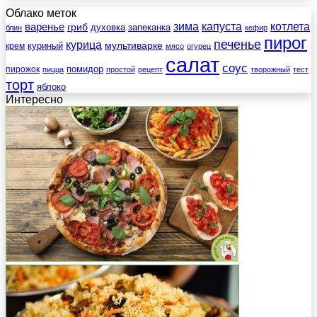
Облако меток
зима
котлета
варенье
капуста
гриб
духовка
запеканка
блин
кефир
пирог
печенье
курица
мультиварке
куриный
крем
мясо
огурец
салат
соус
помидор
пирожок
пицца
простой
рецепт
творожный
тест
торт
яблоко
Интересно