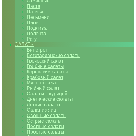
Отбивные
Паста
Паэлья
Пельмени
Плов
Подлива
Полента
Рагу
САЛАТЫ
Винегрет
Вегетарианские салаты
Греческий салат
Грибные салаты
Корейские салаты
Крабовый салат
Мясной салат
Рыбный салат
Салаты с курицей
Диетические салаты
Летние салаты
Салат из яиц
Овощные салаты
Острые салаты
Постные салаты
Простые салаты