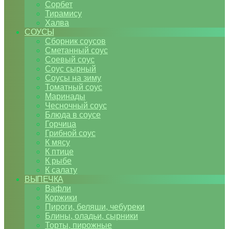
Сорбет
Тирамису
Халва
СОУСЫ
Сборник соусов
Сметанный соус
Соевый соус
Соус сырный
Соусы на зиму
Томатный соус
Маринады
Чесночный соус
Блюда в соусе
Горчица
Грибной соус
К мясу
К птице
К рыбе
К салату
ВЫПЕЧКА
Вафли
Коржики
Пироги, беляши, чебуреки
Блины, оладьи, сырники
Торты, пирожные