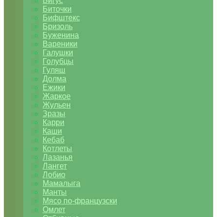
Бигус
Биточки
Бифштекс
Бризоль
Буженина
Вареники
Галушки
Голубцы
Гуляш
Долма
Ежики
Жаркое
Жульен
Зразы
Карри
Каши
Кебаб
Котлеты
Лазанья
Лангет
Лобио
Мамалыга
Манты
Мясо по-французски
Омлет