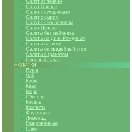
Салат из печени
Салат Оливье
Салат с сухариками
Салат с сыром
Салат с черносливом
Салат Цезарь
Салаты без майонеза
Салаты на День Рождения
Салаты на зиму
Салаты на свадебный стол
Салаты с гранатом
Слоеный салат
НАПИТКИ
Пунш
Чай
Кофе
Квас
Морс
Сбитень
Кисель
Компоты
Фруктовые
Лимонад
Газированные
Соки