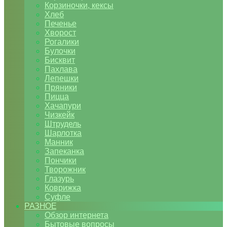
Корзиночки, кексы
Хлеб
Печенье
Хворост
Рогалики
Булочки
Бисквит
Пахлава
Лепешки
Пряники
Пицца
Хачапури
Чизкейк
Штрудель
Шарлотка
Манник
Запеканка
Пончики
Творожник
Глазурь
Коврижка
Суфле
РАЗНОЕ
Обзор интернета
Бытовые вопросы