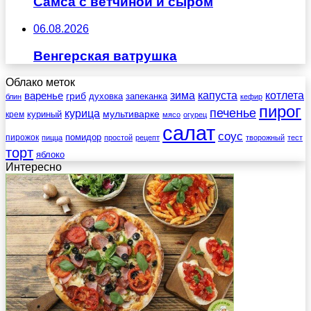
Самса с ветчиной и сыром
06.08.2026
Венгерская ватрушка
Облако меток
зима
котлета
варенье
капуста
гриб
духовка
запеканка
блин
кефир
пирог
печенье
курица
мультиварке
куриный
крем
мясо
огурец
салат
соус
помидор
пирожок
пицца
простой
рецепт
творожный
тест
торт
яблоко
Интересно