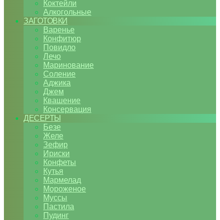
Коктейли
Алкогольные
ЗАГОТОВКИ
Варенье
Конфитюр
Повидло
Лечо
Маринование
Соление
Аджика
Джем
Квашение
Консервация
ДЕСЕРТЫ
Безе
Желе
Зефир
Ириски
Конфеты
Кутья
Мармелад
Мороженое
Муссы
Пастила
Пудинг