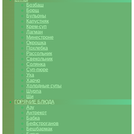
Бозбаш
Борщ
Бульоны
Капустняк
Крем-суп
Лагман
Минестроне
Окрошка
Похлебка
Рассольник
Свекольник
Солянка
Суп-пюре
Уха
Харчо
Холодные супы
Шурпа
Щи
ГОРЯЧИЕ БЛЮДА
Азу
Антрекот
Бабка
Бефстроганов
Бешбармак