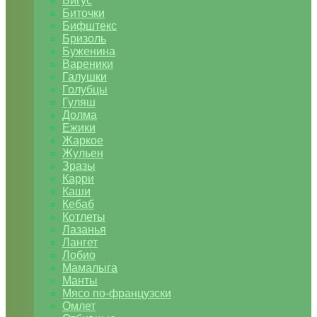
Бигус
Биточки
Бифштекс
Бризоль
Буженина
Вареники
Галушки
Голубцы
Гуляш
Долма
Ежики
Жаркое
Жульен
Зразы
Карри
Каши
Кебаб
Котлеты
Лазанья
Лангет
Лобио
Мамалыга
Манты
Мясо по-французски
Омлет