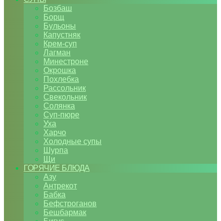
Бозбаш
Борщ
Бульоны
Капустняк
Крем-суп
Лагман
Минестроне
Окрошка
Похлебка
Рассольник
Свекольник
Солянка
Суп-пюре
Уха
Харчо
Холодные супы
Шурпа
Щи
ГОРЯЧИЕ БЛЮДА
Азу
Антрекот
Бабка
Бефстроганов
Бешбармак