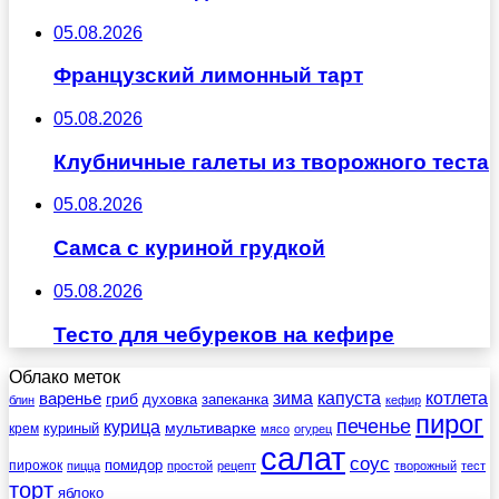
05.08.2026
Французский лимонный тарт
05.08.2026
Клубничные галеты из творожного теста
05.08.2026
Самса с куриной грудкой
05.08.2026
Тесто для чебуреков на кефире
Облако меток
зима
котлета
варенье
капуста
гриб
духовка
запеканка
блин
кефир
пирог
печенье
курица
мультиварке
куриный
крем
мясо
огурец
салат
соус
помидор
пирожок
пицца
простой
рецепт
творожный
тест
торт
яблоко