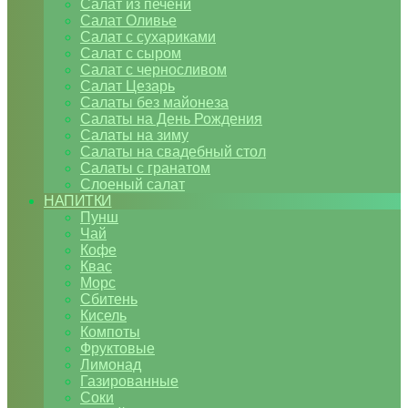
Салат из печени
Салат Оливье
Салат с сухариками
Салат с сыром
Салат с черносливом
Салат Цезарь
Салаты без майонеза
Салаты на День Рождения
Салаты на зиму
Салаты на свадебный стол
Салаты с гранатом
Слоеный салат
НАПИТКИ
Пунш
Чай
Кофе
Квас
Морс
Сбитень
Кисель
Компоты
Фруктовые
Лимонад
Газированные
Соки