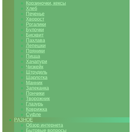
Корзиночки, кексы
Хлеб
Печенье
Хворост
Рогалики
Булочки
Бисквит
Пахлава
Лепешки
Пряники
Пицца
Хачапури
Чизкейк
Штрудель
Шарлотка
Манник
Запеканка
Пончики
Творожник
Глазурь
Коврижка
Суфле
РАЗНОЕ
Обзор интернета
Бытовые вопросы