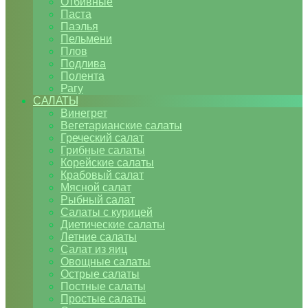
Отбивные
Паста
Паэлья
Пельмени
Плов
Подлива
Полента
Рагу
САЛАТЫ
Винегрет
Вегетарианские салаты
Греческий салат
Грибные салаты
Корейские салаты
Крабовый салат
Мясной салат
Рыбный салат
Салаты с курицей
Диетические салаты
Летние салаты
Салат из яиц
Овощные салаты
Острые салаты
Постные салаты
Простые салаты