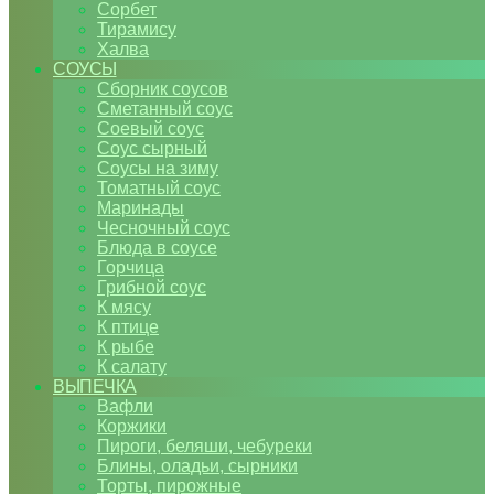
Сорбет
Тирамису
Халва
СОУСЫ
Сборник соусов
Сметанный соус
Соевый соус
Соус сырный
Соусы на зиму
Томатный соус
Маринады
Чесночный соус
Блюда в соусе
Горчица
Грибной соус
К мясу
К птице
К рыбе
К салату
ВЫПЕЧКА
Вафли
Коржики
Пироги, беляши, чебуреки
Блины, оладьи, сырники
Торты, пирожные