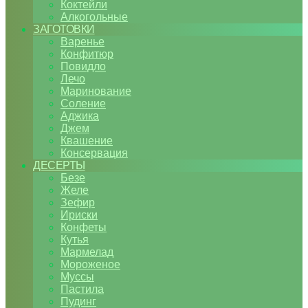
Коктейли
Алкогольные
ЗАГОТОВКИ
Варенье
Конфитюр
Повидло
Лечо
Маринование
Соление
Аджика
Джем
Квашение
Консервация
ДЕСЕРТЫ
Безе
Желе
Зефир
Ириски
Конфеты
Кутья
Мармелад
Мороженое
Муссы
Пастила
Пудинг