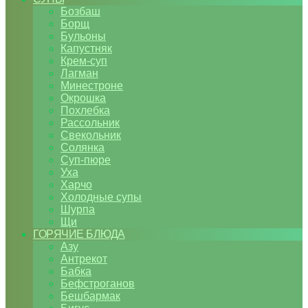
Бозбаш
Борщ
Бульоны
Капустняк
Крем-суп
Лагман
Минестроне
Окрошка
Похлебка
Рассольник
Свекольник
Солянка
Суп-пюре
Уха
Харчо
Холодные супы
Шурпа
Щи
ГОРЯЧИЕ БЛЮДА
Азу
Антрекот
Бабка
Бефстроганов
Бешбармак