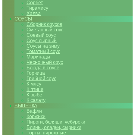
Сорбет
Тирамису
Халва
СОУСЫ
Сборник соусов
Сметанный соус
Соевый соус
Соус сырный
Соусы на зиму
Томатный соус
Маринады
Чесночный соус
Блюда в соусе
Горчица
Грибной соус
К мясу
К птице
К рыбе
К салату
ВЫПЕЧКА
Вафли
Коржики
Пироги, беляши, чебуреки
Блины, оладьи, сырники
Торты, пирожные