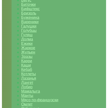
Бигус
Биточки
Бифштекс
Бризоль
Буженина
Вареники
Галушки
Голубцы
Гуляш
Долма
Ежики
Жаркое
Жульен
Зразы
Карри
Каши
Кебаб
Котлеты
Лазанья
Лангет
Лобио
Мамалыга
Манты
Мясо по-французски
Омлет