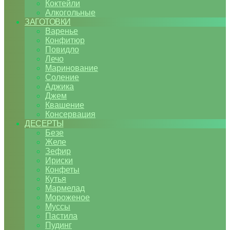
Коктейли
Алкогольные
ЗАГОТОВКИ
Варенье
Конфитюр
Повидло
Лечо
Маринование
Соление
Аджика
Джем
Квашение
Консервация
ДЕСЕРТЫ
Безе
Желе
Зефир
Ириски
Конфеты
Кутья
Мармелад
Мороженое
Муссы
Пастила
Пудинг