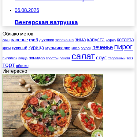
06.08.2026
Венгерская ватрушка
Облако меток
зима
котлета
варенье
капуста
гриб
духовка
запеканка
блин
кефир
пирог
печенье
курица
мультиварке
куриный
крем
мясо
огурец
салат
соус
помидор
пирожок
пицца
простой
рецепт
творожный
тест
торт
яблоко
Интересно