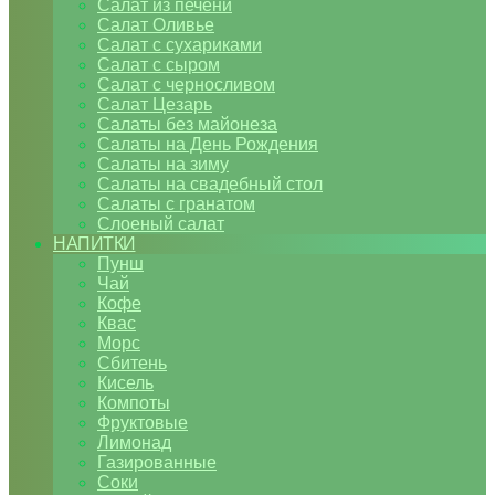
Салат из печени
Салат Оливье
Салат с сухариками
Салат с сыром
Салат с черносливом
Салат Цезарь
Салаты без майонеза
Салаты на День Рождения
Салаты на зиму
Салаты на свадебный стол
Салаты с гранатом
Слоеный салат
НАПИТКИ
Пунш
Чай
Кофе
Квас
Морс
Сбитень
Кисель
Компоты
Фруктовые
Лимонад
Газированные
Соки