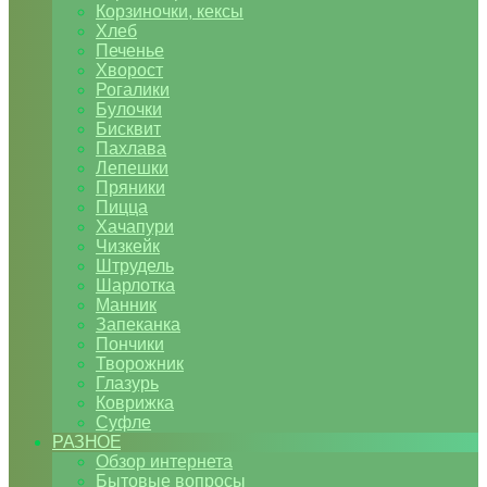
Корзиночки, кексы
Хлеб
Печенье
Хворост
Рогалики
Булочки
Бисквит
Пахлава
Лепешки
Пряники
Пицца
Хачапури
Чизкейк
Штрудель
Шарлотка
Манник
Запеканка
Пончики
Творожник
Глазурь
Коврижка
Суфле
РАЗНОЕ
Обзор интернета
Бытовые вопросы