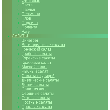
Отбивные
Паста
Паэлья
Пельмени
Плов
Подлива
Полента
Рагу
САЛАТЫ
Винегрет
Вегетарианские салаты
Греческий салат
Грибные салаты
Корейские салаты
Крабовый салат
Мясной салат
Рыбный салат
Салаты с курицей
Диетические салаты
Летние салаты
Салат из яиц
Овощные салаты
Острые салаты
Постные салаты
Простые салаты