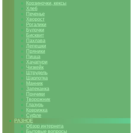
Корзиночки, кексы
Хлеб
Печенье
Хворост
Рогалики
Булочки
Бисквит
Пахлава
Лепешки
Пряники
Пицца
Хачапури
Чизкейк
Штрудель
Шарлотка
Манник
Запеканка
Пончики
Творожник
Глазурь
Коврижка
Суфле
РАЗНОЕ
Обзор интернета
Бытовые вопросы