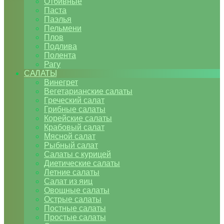
Отбивные
Паста
Паэлья
Пельмени
Плов
Подлива
Полента
Рагу
САЛАТЫ
Винегрет
Вегетарианские салаты
Греческий салат
Грибные салаты
Корейские салаты
Крабовый салат
Мясной салат
Рыбный салат
Салаты с курицей
Диетические салаты
Летние салаты
Салат из яиц
Овощные салаты
Острые салаты
Постные салаты
Простые салаты