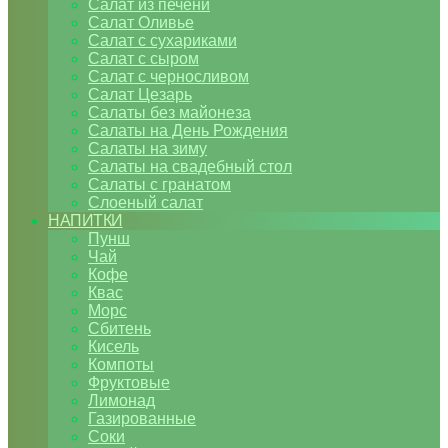
Салат из печени
Салат Оливье
Салат с сухариками
Салат с сыром
Салат с черносливом
Салат Цезарь
Салаты без майонеза
Салаты на День Рождения
Салаты на зиму
Салаты на свадебный стол
Салаты с гранатом
Слоеный салат
НАПИТКИ
Пунш
Чай
Кофе
Квас
Морс
Сбитень
Кисель
Компоты
Фруктовые
Лимонад
Газированные
Соки