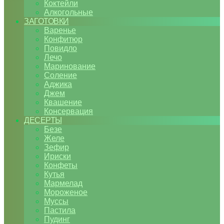
Коктейли
Алкогольные
ЗАГОТОВКИ
Варенье
Конфитюр
Повидло
Лечо
Маринование
Соление
Аджика
Джем
Квашение
Консервация
ДЕСЕРТЫ
Безе
Желе
Зефир
Ириски
Конфеты
Кутья
Мармелад
Мороженое
Муссы
Пастила
Пудинг