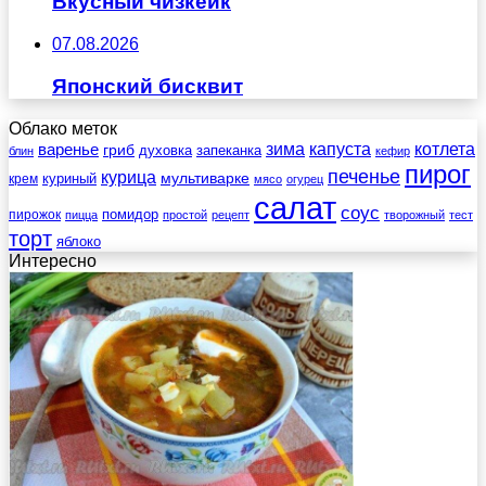
Вкусный чизкейк
07.08.2026
Японский бисквит
Облако меток
зима
котлета
варенье
капуста
гриб
духовка
запеканка
блин
кефир
пирог
печенье
курица
мультиварке
куриный
крем
мясо
огурец
салат
соус
помидор
пирожок
пицца
простой
рецепт
творожный
тест
торт
яблоко
Интересно