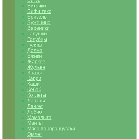
Бигус
Биточки
Бифштекс
Бризоль
Буженина
Вареники
Галушки
Голубцы
Гуляш
Долма
Ежики
Жаркое
Жульен
Зразы
Карри
Каши
Кебаб
Котлеты
Лазанья
Лангет
Лобио
Мамалыга
Манты
Мясо по-французски
Омлет