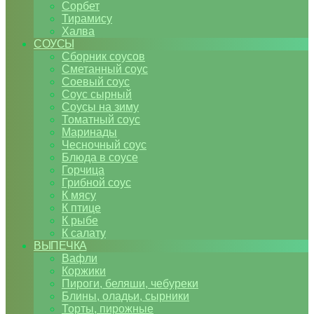
Сорбет
Тирамису
Халва
СОУСЫ
Сборник соусов
Сметанный соус
Соевый соус
Соус сырный
Соусы на зиму
Томатный соус
Маринады
Чесночный соус
Блюда в соусе
Горчица
Грибной соус
К мясу
К птице
К рыбе
К салату
ВЫПЕЧКА
Вафли
Коржики
Пироги, беляши, чебуреки
Блины, оладьи, сырники
Торты, пирожные