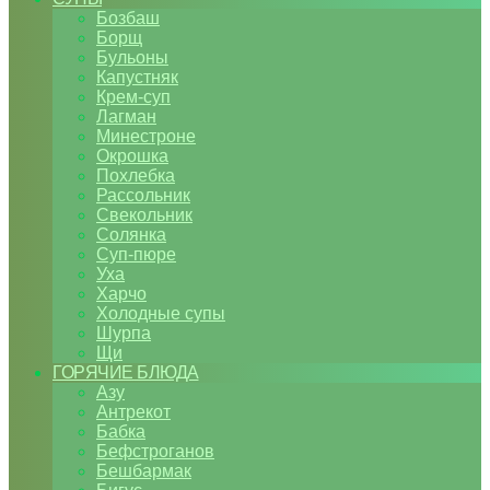
Бозбаш
Борщ
Бульоны
Капустняк
Крем-суп
Лагман
Минестроне
Окрошка
Похлебка
Рассольник
Свекольник
Солянка
Суп-пюре
Уха
Харчо
Холодные супы
Шурпа
Щи
ГОРЯЧИЕ БЛЮДА
Азу
Антрекот
Бабка
Бефстроганов
Бешбармак