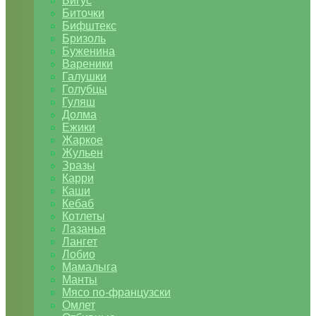
Бигус
Биточки
Бифштекс
Бризоль
Буженина
Вареники
Галушки
Голубцы
Гуляш
Долма
Ежики
Жаркое
Жульен
Зразы
Карри
Каши
Кебаб
Котлеты
Лазанья
Лангет
Лобио
Мамалыга
Манты
Мясо по-французски
Омлет