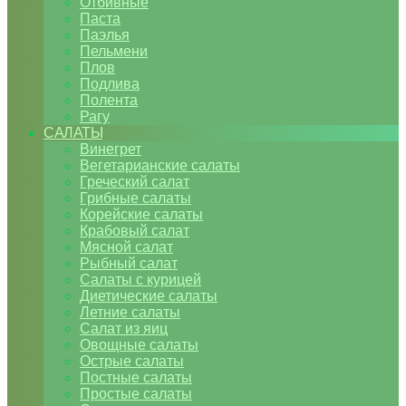
Отбивные
Паста
Паэлья
Пельмени
Плов
Подлива
Полента
Рагу
САЛАТЫ
Винегрет
Вегетарианские салаты
Греческий салат
Грибные салаты
Корейские салаты
Крабовый салат
Мясной салат
Рыбный салат
Салаты с курицей
Диетические салаты
Летние салаты
Салат из яиц
Овощные салаты
Острые салаты
Постные салаты
Простые салаты