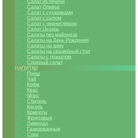
Салат из печени
Салат Оливье
Салат с сухариками
Салат с сыром
Салат с черносливом
Салат Цезарь
Салаты без майонеза
Салаты на День Рождения
Салаты на зиму
Салаты на свадебный стол
Салаты с гранатом
Слоеный салат
НАПИТКИ
Пунш
Чай
Кофе
Квас
Морс
Сбитень
Кисель
Компоты
Фруктовые
Лимонад
Газированные
Соки