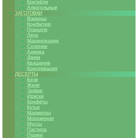
Коктейли
Алкогольные
ЗАГОТОВКИ
Варенье
Конфитюр
Повидло
Лечо
Маринование
Соление
Аджика
Джем
Квашение
Консервация
ДЕСЕРТЫ
Безе
Желе
Зефир
Ириски
Конфеты
Кутья
Мармелад
Мороженое
Муссы
Пастила
Пудинг