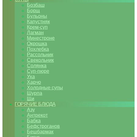
Бозбаш
Борщ
Бульоны
Капустняк
Крем-суп
Лагман
Минестроне
Окрошка
Похлебка
Рассольник
Свекольник
Солянка
Суп-пюре
Уха
Харчо
Холодные супы
Шурпа
Щи
ГОРЯЧИЕ БЛЮДА
Азу
Антрекот
Бабка
Бефстроганов
Бешбармак