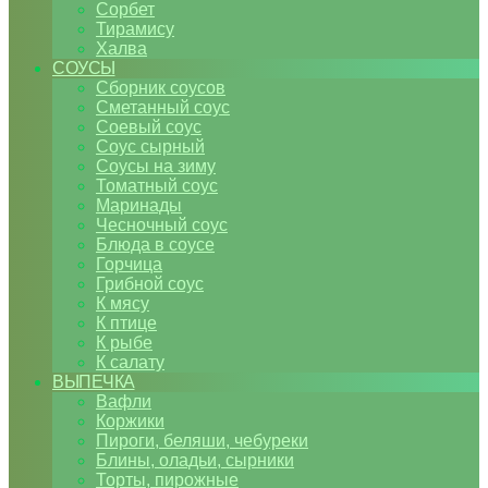
Сорбет
Тирамису
Халва
СОУСЫ
Сборник соусов
Сметанный соус
Соевый соус
Соус сырный
Соусы на зиму
Томатный соус
Маринады
Чесночный соус
Блюда в соусе
Горчица
Грибной соус
К мясу
К птице
К рыбе
К салату
ВЫПЕЧКА
Вафли
Коржики
Пироги, беляши, чебуреки
Блины, оладьи, сырники
Торты, пирожные