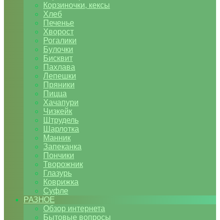
Корзиночки, кексы
Хлеб
Печенье
Хворост
Рогалики
Булочки
Бисквит
Пахлава
Лепешки
Пряники
Пицца
Хачапури
Чизкейк
Штрудель
Шарлотка
Манник
Запеканка
Пончики
Творожник
Глазурь
Коврижка
Суфле
РАЗНОЕ
Обзор интернета
Бытовые вопросы