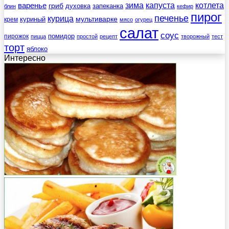
зима
котлета
варенье
капуста
гриб
духовка
запеканка
блин
кефир
пирог
печенье
курица
мультиварке
куриный
крем
мясо
огурец
салат
соус
помидор
пирожок
пицца
простой
рецепт
творожный
тест
торт
яблоко
Интересно