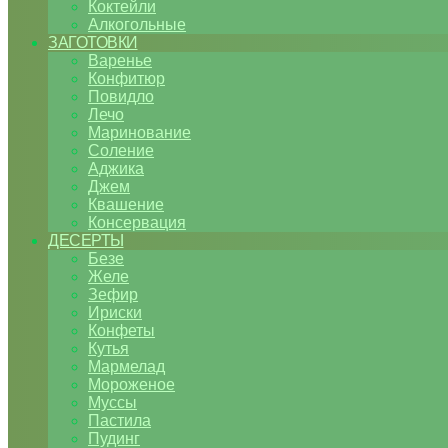
Коктейли
Алкогольные
ЗАГОТОВКИ
Варенье
Конфитюр
Повидло
Лечо
Маринование
Соление
Аджика
Джем
Квашение
Консервация
ДЕСЕРТЫ
Безе
Желе
Зефир
Ириски
Конфеты
Кутья
Мармелад
Мороженое
Муссы
Пастила
Пудинг