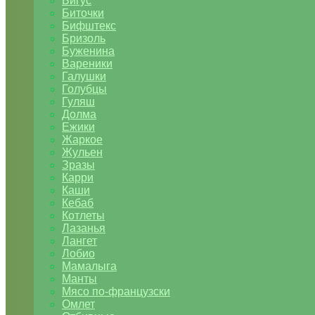
Бигус
Биточки
Бифштекс
Бризоль
Буженина
Вареники
Галушки
Голубцы
Гуляш
Долма
Ежики
Жаркое
Жульен
Зразы
Карри
Каши
Кебаб
Котлеты
Лазанья
Лангет
Лобио
Мамалыга
Манты
Мясо по-французски
Омлет