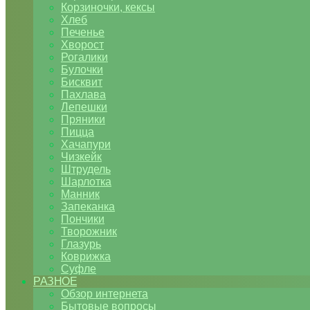
Корзиночки, кексы
Хлеб
Печенье
Хворост
Рогалики
Булочки
Бисквит
Пахлава
Лепешки
Пряники
Пицца
Хачапури
Чизкейк
Штрудель
Шарлотка
Манник
Запеканка
Пончики
Творожник
Глазурь
Коврижка
Суфле
РАЗНОЕ
Обзор интернета
Бытовые вопросы