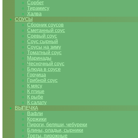
Сорбет
Тирамису
Халва
СОУСЫ
Сборник соусов
Сметанный соус
Соевый соус
Соус сырный
Соусы на зиму
Томатный соус
Маринады
Чесночный соус
Блюда в соусе
Горчица
Грибной соус
К мясу
К птице
К рыбе
К салату
ВЫПЕЧКА
Вафли
Коржики
Пироги, беляши, чебуреки
Блины, оладьи, сырники
Торты, пирожные