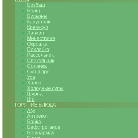
Бозбаш
Борщ
Бульоны
Капустняк
Крем-суп
Лагман
Минестроне
Окрошка
Похлебка
Рассольник
Свекольник
Солянка
Суп-пюре
Уха
Харчо
Холодные супы
Шурпа
Щи
ГОРЯЧИЕ БЛЮДА
Азу
Антрекот
Бабка
Бефстроганов
Бешбармак