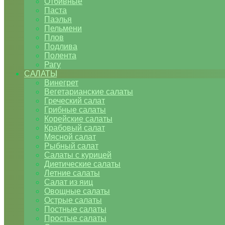
Отбивные
Паста
Паэлья
Пельмени
Плов
Подлива
Полента
Рагу
САЛАТЫ
Винегрет
Вегетарианские салаты
Греческий салат
Грибные салаты
Корейские салаты
Крабовый салат
Мясной салат
Рыбный салат
Салаты с курицей
Диетические салаты
Летние салаты
Салат из яиц
Овощные салаты
Острые салаты
Постные салаты
Простые салаты