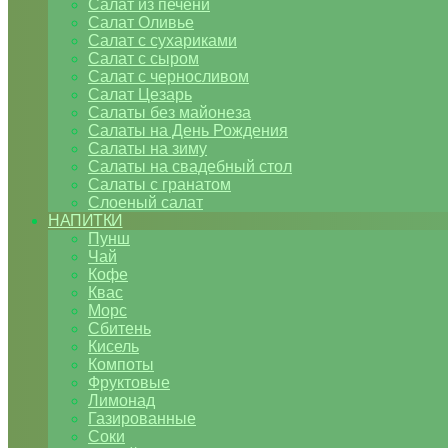
Салат из печени
Салат Оливье
Салат с сухариками
Салат с сыром
Салат с черносливом
Салат Цезарь
Салаты без майонеза
Салаты на День Рождения
Салаты на зиму
Салаты на свадебный стол
Салаты с гранатом
Слоеный салат
НАПИТКИ
Пунш
Чай
Кофе
Квас
Морс
Сбитень
Кисель
Компоты
Фруктовые
Лимонад
Газированные
Соки