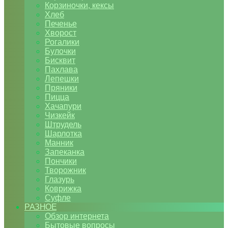
Корзиночки, кексы
Хлеб
Печенье
Хворост
Рогалики
Булочки
Бисквит
Пахлава
Лепешки
Пряники
Пицца
Хачапури
Чизкейк
Штрудель
Шарлотка
Манник
Запеканка
Пончики
Творожник
Глазурь
Коврижка
Суфле
РАЗНОЕ
Обзор интернета
Бытовые вопросы