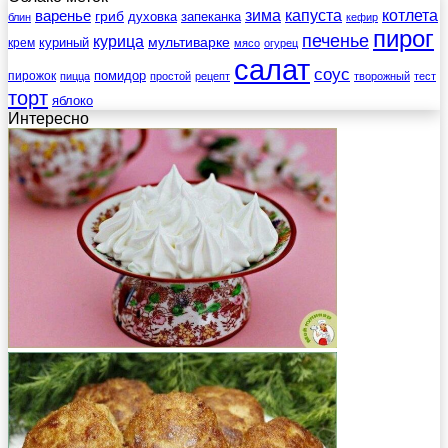
зима
котлета
варенье
капуста
гриб
духовка
запеканка
блин
кефир
пирог
печенье
курица
мультиварке
куриный
крем
мясо
огурец
салат
соус
помидор
пирожок
пицца
простой
рецепт
творожный
тест
торт
яблоко
Интересно