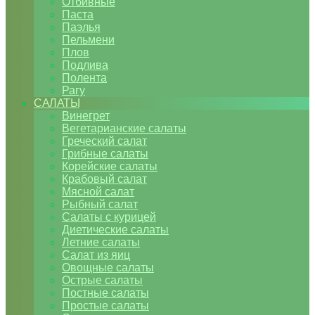
Отбивные
Паста
Паэлья
Пельмени
Плов
Подлива
Полента
Рагу
САЛАТЫ
Винегрет
Вегетарианские салаты
Греческий салат
Грибные салаты
Корейские салаты
Крабовый салат
Мясной салат
Рыбный салат
Салаты с курицей
Диетические салаты
Летние салаты
Салат из яиц
Овощные салаты
Острые салаты
Постные салаты
Простые салаты