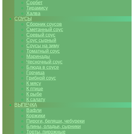
Сорбет
Тирамису
Халва
СОУСЫ
Сборник соусов
Сметанный соус
Соевый соус
Соус сырный
Соусы на зиму
Томатный соус
Маринады
Чесночный соус
Блюда в соусе
Горчица
Грибной соус
К мясу
К птице
К рыбе
К салату
ВЫПЕЧКА
Вафли
Коржики
Пироги, беляши, чебуреки
Блины, оладьи, сырники
Торты, пирожные