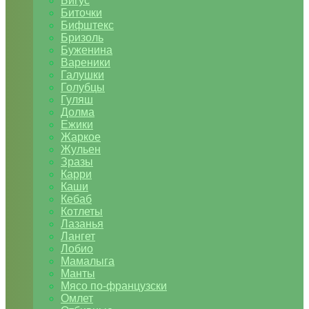
Бигус
Биточки
Бифштекс
Бризоль
Буженина
Вареники
Галушки
Голубцы
Гуляш
Долма
Ежики
Жаркое
Жульен
Зразы
Карри
Каши
Кебаб
Котлеты
Лазанья
Лангет
Лобио
Мамалыга
Манты
Мясо по-французски
Омлет