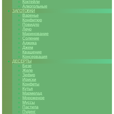
Коктейли
Алкогольные
ЗАГОТОВКИ
Варенье
Конфитюр
Повидло
Лечо
Маринование
Соление
Аджика
Джем
Квашение
Консервация
ДЕСЕРТЫ
Безе
Желе
Зефир
Ириски
Конфеты
Кутья
Мармелад
Мороженое
Муссы
Пастила
Пудинг