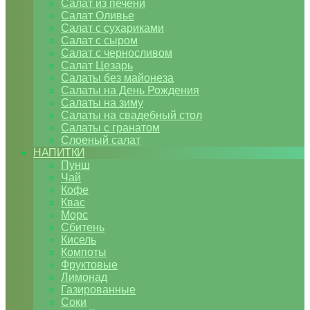
Салат из печени
Салат Оливье
Салат с сухариками
Салат с сыром
Салат с черносливом
Салат Цезарь
Салаты без майонеза
Салаты на День Рождения
Салаты на зиму
Салаты на свадебный стол
Салаты с гранатом
Слоеный салат
НАПИТКИ
Пунш
Чай
Кофе
Квас
Морс
Сбитень
Кисель
Компоты
Фруктовые
Лимонад
Газированные
Соки