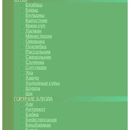
Бозбаш
Борщ
Бульоны
Капустняк
Крем-суп
Лагман
Минестроне
Окрошка
Похлебка
Рассольник
Свекольник
Солянка
Суп-пюре
Уха
Харчо
Холодные супы
Шурпа
Щи
ГОРЯЧИЕ БЛЮДА
Азу
Антрекот
Бабка
Бефстроганов
Бешбармак