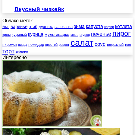
Вкусный чизкейк
Облако меток
зима
котлета
варенье
капуста
гриб
духовка
запеканка
блин
кефир
пирог
печенье
курица
мультиварке
куриный
крем
мясо
огурец
салат
соус
помидор
пирожок
пицца
простой
рецепт
творожный
тест
торт
яблоко
Интересно