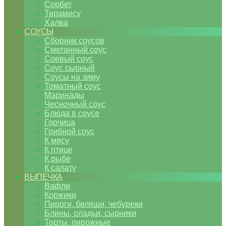
Сорбет
Тирамису
Халва
СОУСЫ
Сборник соусов
Сметанный соус
Соевый соус
Соус сырный
Соусы на зиму
Томатный соус
Маринады
Чесночный соус
Блюда в соусе
Горчица
Грибной соус
К мясу
К птице
К рыбе
К салату
ВЫПЕЧКА
Вафли
Коржики
Пироги, беляши, чебуреки
Блины, оладьи, сырники
Торты, пирожные