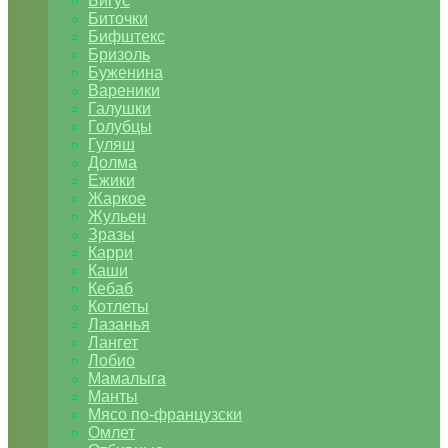
Бигус
Биточки
Бифштекс
Бризоль
Буженина
Вареники
Галушки
Голубцы
Гуляш
Долма
Ежики
Жаркое
Жульен
Зразы
Карри
Каши
Кебаб
Котлеты
Лазанья
Лангет
Лобио
Мамалыга
Манты
Мясо по-французски
Омлет