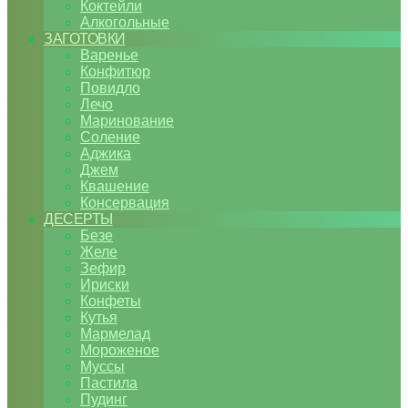
Коктейли
Алкогольные
ЗАГОТОВКИ
Варенье
Конфитюр
Повидло
Лечо
Маринование
Соление
Аджика
Джем
Квашение
Консервация
ДЕСЕРТЫ
Безе
Желе
Зефир
Ириски
Конфеты
Кутья
Мармелад
Мороженое
Муссы
Пастила
Пудинг