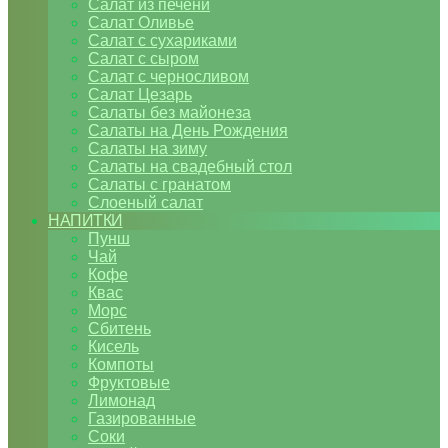
Салат из печени
Салат Оливье
Салат с сухариками
Салат с сыром
Салат с черносливом
Салат Цезарь
Салаты без майонеза
Салаты на День Рождения
Салаты на зиму
Салаты на свадебный стол
Салаты с гранатом
Слоеный салат
НАПИТКИ
Пунш
Чай
Кофе
Квас
Морс
Сбитень
Кисель
Компоты
Фруктовые
Лимонад
Газированные
Соки