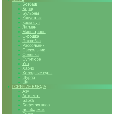
Бозбаш
Борщ
Бульоны
Капустняк
Крем-суп
Лагман
Минестроне
Окрошка
Похлебка
Рассольник
Свекольник
Солянка
Суп-пюре
Уха
Харчо
Холодные супы
Шурпа
Щи
ГОРЯЧИЕ БЛЮДА
Азу
Антрекот
Бабка
Бефстроганов
Бешбармак