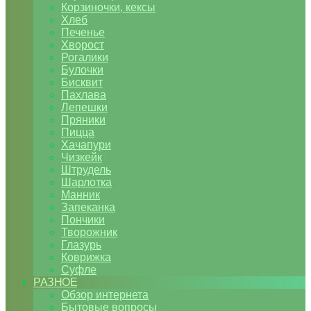
Корзиночки, кексы
Хлеб
Печенье
Хворост
Рогалики
Булочки
Бисквит
Пахлава
Лепешки
Пряники
Пицца
Хачапури
Чизкейк
Штрудель
Шарлотка
Манник
Запеканка
Пончики
Творожник
Глазурь
Коврижка
Суфле
РАЗНОЕ
Обзор интернета
Бытовые вопросы