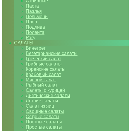
Отбивные
Паста
Паэлья
Пельмени
Плов
Подлива
Полента
Рагу
САЛАТЫ
Винегрет
Вегетарианские салаты
Греческий салат
Грибные салаты
Корейские салаты
Крабовый салат
Мясной салат
Рыбный салат
Салаты с курицей
Диетические салаты
Летние салаты
Салат из яиц
Овощные салаты
Острые салаты
Постные салаты
Простые салаты