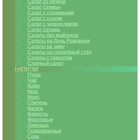
Салат из печени
Салат Оливье
Салат с сухариками
Салат с сыром
Салат с черносливом
Салат Цезарь
Салаты без майонеза
Салаты на День Рождения
Салаты на зиму
Салаты на свадебный стол
Салаты с гранатом
Слоеный салат
НАПИТКИ
Пунш
Чай
Кофе
Квас
Морс
Сбитень
Кисель
Компоты
Фруктовые
Лимонад
Газированные
Соки