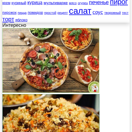
пирог
печенье
курица
мультиварке
куриный
крем
мясо
огурец
салат
соус
помидор
пирожок
пицца
простой
рецепт
творожный
тест
торт
яблоко
Интересно