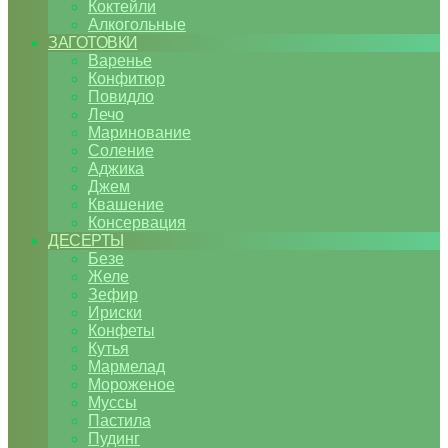
Коктейли
Алкогольные
ЗАГОТОВКИ
Варенье
Конфитюр
Повидло
Лечо
Маринование
Соление
Аджика
Джем
Квашение
Консервация
ДЕСЕРТЫ
Безе
Желе
Зефир
Ириски
Конфеты
Кутья
Мармелад
Мороженое
Муссы
Пастила
Пудинг