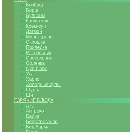
Бозбаш
Борщ
Бульоны
Капустняк
Крем-суп
Лагман
Минестроне
Окрошка
Похлебка
Рассольник
Свекольник
Солянка
Суп-пюре
Уха
Харчо
Холодные супы
Шурпа
Щи
ГОРЯЧИЕ БЛЮДА
Азу
Антрекот
Бабка
Бефстроганов
Бешбармак