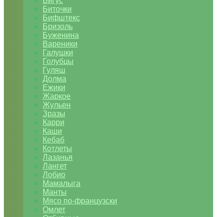
Бигус
Биточки
Бифштекс
Бризоль
Буженина
Вареники
Галушки
Голубцы
Гуляш
Долма
Ежики
Жаркое
Жульен
Зразы
Карри
Каши
Кебаб
Котлеты
Лазанья
Лангет
Лобио
Мамалыга
Манты
Мясо по-французски
Омлет