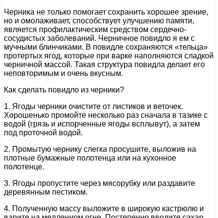
Черника не только помогает сохранить хорошее зрение,
но и омолаживает, способствует улучшению памяти,
является профилактическим средством сердечно-
сосудистых заболеваний. Черничное повидло я ем с
мучными блинчиками. В повидле сохраняются «тельца»
протертых ягод, которые при варке наполняются сладкой
черничной массой. Такая структура повидла делает его
неповторимым и очень вкусным.
Как сделать повидло из черники?
1. Ягоды черники очистите от листиков и веточек.
Хорошенько промойте несколько раз сначала в тазике с
водой (грязь и испорченные ягоды всплывут), а затем
под проточной водой.
2. Промытую чернику слегка просушите, выложив на
плотные бумажные полотенца или на кухонное
полотенце.
3. Ягоды пропустите через мясорубку или раздавите
деревянным пестиком.
4. Полученную массу выложите в широкую кастрюлю и
варите на медленном огне. Постепенно вводите сахар