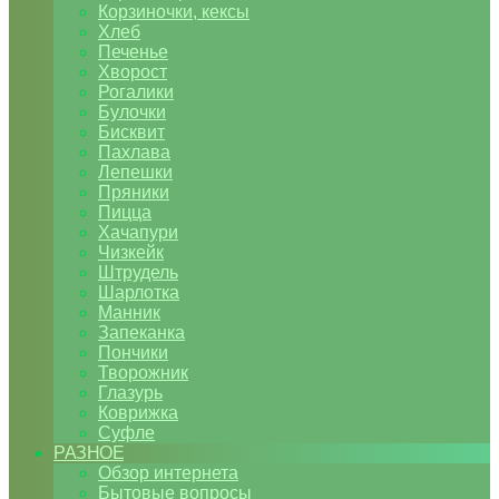
Корзиночки, кексы
Хлеб
Печенье
Хворост
Рогалики
Булочки
Бисквит
Пахлава
Лепешки
Пряники
Пицца
Хачапури
Чизкейк
Штрудель
Шарлотка
Манник
Запеканка
Пончики
Творожник
Глазурь
Коврижка
Суфле
РАЗНОЕ
Обзор интернета
Бытовые вопросы