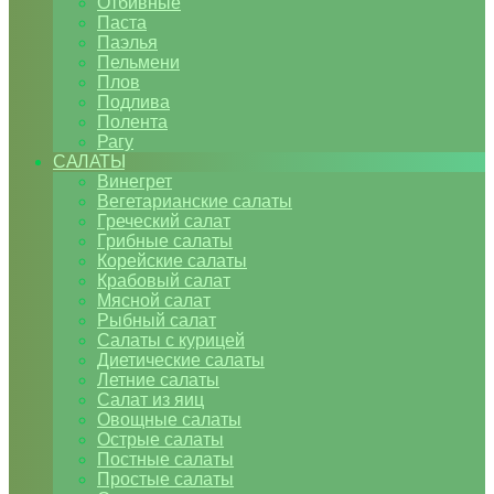
Отбивные
Паста
Паэлья
Пельмени
Плов
Подлива
Полента
Рагу
САЛАТЫ
Винегрет
Вегетарианские салаты
Греческий салат
Грибные салаты
Корейские салаты
Крабовый салат
Мясной салат
Рыбный салат
Салаты с курицей
Диетические салаты
Летние салаты
Салат из яиц
Овощные салаты
Острые салаты
Постные салаты
Простые салаты