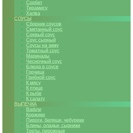
Сорбет
Тирамису
Халва
СОУСЫ
Сборник соусов
Сметанный соус
Соевый соус
Соус сырный
Соусы на зиму
Томатный соус
Маринады
Чесночный соус
Блюда в соусе
Горчица
Грибной соус
К мясу
К птице
К рыбе
К салату
ВЫПЕЧКА
Вафли
Коржики
Пироги, беляши, чебуреки
Блины, оладьи, сырники
Торты, пирожные