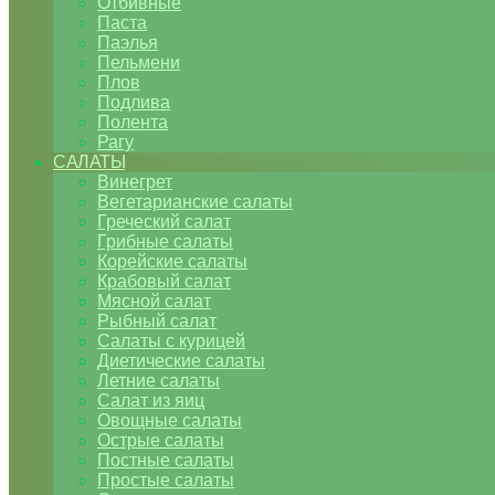
Отбивные
Паста
Паэлья
Пельмени
Плов
Подлива
Полента
Рагу
САЛАТЫ
Винегрет
Вегетарианские салаты
Греческий салат
Грибные салаты
Корейские салаты
Крабовый салат
Мясной салат
Рыбный салат
Салаты с курицей
Диетические салаты
Летние салаты
Салат из яиц
Овощные салаты
Острые салаты
Постные салаты
Простые салаты