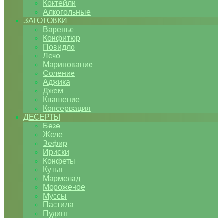
Коктейли
Алкогольные
ЗАГОТОВКИ
Варенье
Конфитюр
Повидло
Лечо
Маринование
Соление
Аджика
Джем
Квашение
Консервация
ДЕСЕРТЫ
Безе
Желе
Зефир
Ириски
Конфеты
Кутья
Мармелад
Мороженое
Муссы
Пастила
Пудинг