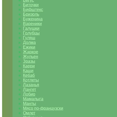
Бигус
Биточки
Бифштекс
Бризоль
Буженина
Вареники
Галушки
Голубцы
Гуляш
Долма
Ежики
Жаркое
Жульен
Зразы
Карри
Каши
Кебаб
Котлеты
Лазанья
Лангет
Лобио
Мамалыга
Манты
Мясо по-французски
Омлет