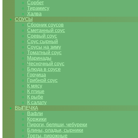
Сорбет
Тирамису
Халва
СОУСЫ
Сборник соусов
Сметанный соус
Соевый соус
Соус сырный
Соусы на зиму
Томатный соус
Маринады
Чесночный соус
Блюда в соусе
Горчица
Грибной соус
К мясу
К птице
К рыбе
К салату
ВЫПЕЧКА
Вафли
Коржики
Пироги, беляши, чебуреки
Блины, оладьи, сырники
Торты, пирожные