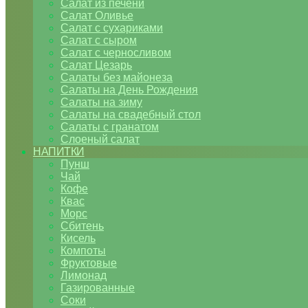
Салат из печени
Салат Оливье
Салат с сухариками
Салат с сыром
Салат с черносливом
Салат Цезарь
Салаты без майонеза
Салаты на День Рождения
Салаты на зиму
Салаты на свадебный стол
Салаты с гранатом
Слоеный салат
НАПИТКИ
Пунш
Чай
Кофе
Квас
Морс
Сбитень
Кисель
Компоты
Фруктовые
Лимонад
Газированные
Соки