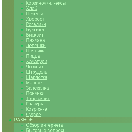
Корзиночки, кексы
Хлеб
Печенье
Хворост
Рогалики
Булочки
Бисквит
Пахлава
Лепешки
Пряники
Пицца
Хачапури
Чизкейк
Штрудель
Шарлотка
Манник
Запеканка
Пончики
Творожник
Глазурь
Коврижка
Суфле
РАЗНОЕ
Обзор интернета
Бытовые вопросы