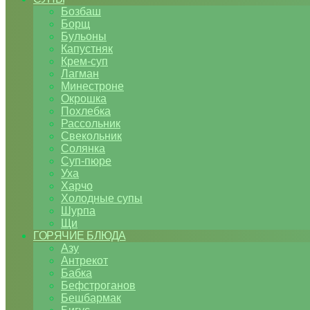
Бозбаш
Борщ
Бульоны
Капустняк
Крем-суп
Лагман
Минестроне
Окрошка
Похлебка
Рассольник
Свекольник
Солянка
Суп-пюре
Уха
Харчо
Холодные супы
Шурпа
Щи
ГОРЯЧИЕ БЛЮДА
Азу
Антрекот
Бабка
Бефстроганов
Бешбармак