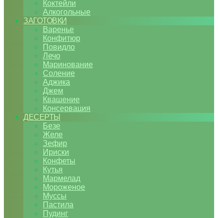
Коктейли
Алкогольные
ЗАГОТОВКИ
Варенье
Конфитюр
Повидло
Лечо
Маринование
Соление
Аджика
Джем
Квашение
Консервация
ДЕСЕРТЫ
Безе
Желе
Зефир
Ириски
Конфеты
Кутья
Мармелад
Мороженое
Муссы
Пастила
Пудинг