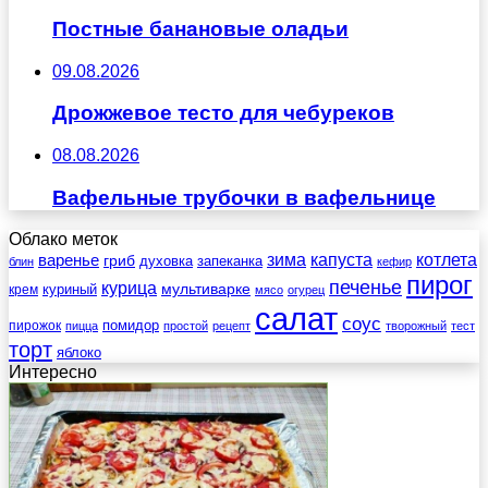
Постные банановые оладьи
09.08.2026
Дрожжевое тесто для чебуреков
08.08.2026
Вафельные трубочки в вафельнице
Облако меток
зима
котлета
варенье
капуста
гриб
духовка
запеканка
блин
кефир
пирог
печенье
курица
мультиварке
куриный
крем
мясо
огурец
салат
соус
помидор
пирожок
пицца
простой
рецепт
творожный
тест
торт
яблоко
Интересно