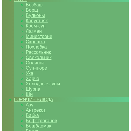
Бозбаш
Борщ
Бульоны
Капустняк
Крем-суп
Лагман
Минестроне
Окрошка
Похлебка
Рассольник
Свекольник
Солянка
Суп-пюре
Уха
Харчо
Холодные супы
Шурпа
Щи
ГОРЯЧИЕ БЛЮДА
Азу
Антрекот
Бабка
Бефстроганов
Бешбармак