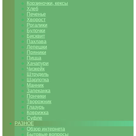
Корзиночки, кексы
Хлеб
Печенье
Хворост
Рогалики
Булочки
Бисквит
Пахлава
Лепешки
Пряники
Пицца
Хачапури
Чизкейк
Штрудель
Шарлотка
Манник
Запеканка
Пончики
Творожник
Глазурь
Коврижка
Суфле
РАЗНОЕ
Обзор интернета
Бытовые вопросы