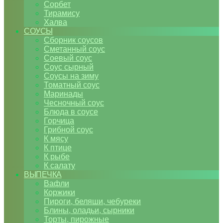
Сорбет
Тирамису
Халва
СОУСЫ
Сборник соусов
Сметанный соус
Соевый соус
Соус сырный
Соусы на зиму
Томатный соус
Маринады
Чесночный соус
Блюда в соусе
Горчица
Грибной соус
К мясу
К птице
К рыбе
К салату
ВЫПЕЧКА
Вафли
Коржики
Пироги, беляши, чебуреки
Блины, оладьи, сырники
Торты, пирожные