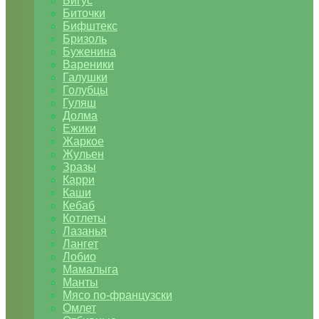
Бигус
Биточки
Бифштекс
Бризоль
Буженина
Вареники
Галушки
Голубцы
Гуляш
Долма
Ежики
Жаркое
Жульен
Зразы
Карри
Каши
Кебаб
Котлеты
Лазанья
Лангет
Лобио
Мамалыга
Манты
Мясо по-французски
Омлет