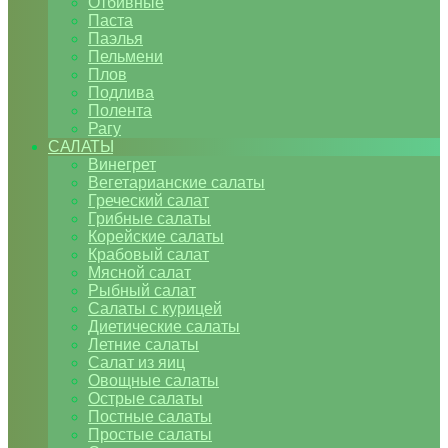
Отбивные
Паста
Паэлья
Пельмени
Плов
Подлива
Полента
Рагу
САЛАТЫ
Винегрет
Вегетарианские салаты
Греческий салат
Грибные салаты
Корейские салаты
Крабовый салат
Мясной салат
Рыбный салат
Салаты с курицей
Диетические салаты
Летние салаты
Салат из яиц
Овощные салаты
Острые салаты
Постные салаты
Простые салаты