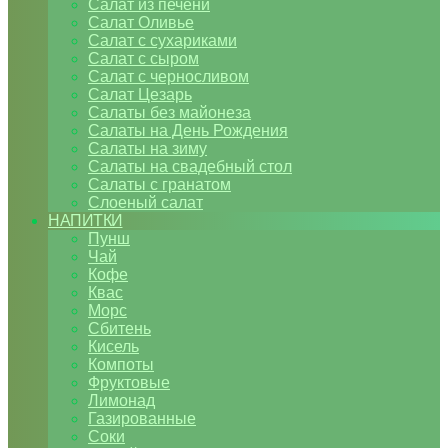
Салат из печени
Салат Оливье
Салат с сухариками
Салат с сыром
Салат с черносливом
Салат Цезарь
Салаты без майонеза
Салаты на День Рождения
Салаты на зиму
Салаты на свадебный стол
Салаты с гранатом
Слоеный салат
НАПИТКИ
Пунш
Чай
Кофе
Квас
Морс
Сбитень
Кисель
Компоты
Фруктовые
Лимонад
Газированные
Соки