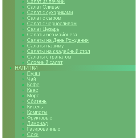
Салат из печени
Салат Оливье
Салат с сухариками
Салат с сыром
Салат с черносливом
Салат Цезарь
Салаты без майонеза
Салаты на День Рождения
Салаты на зиму
Салаты на свадебный стол
Салаты с гранатом
Слоеный салат
НАПИТКИ
Пунш
Чай
Кофе
Квас
Морс
Сбитень
Кисель
Компоты
Фруктовые
Лимонад
Газированные
Соки