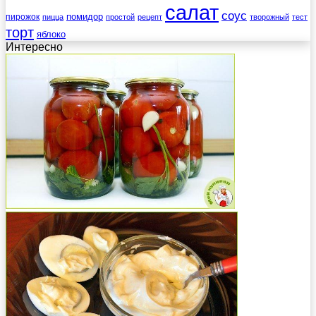
салат
соус
помидор
пирожок
пицца
простой
рецепт
творожный
тест
торт
яблоко
Интересно