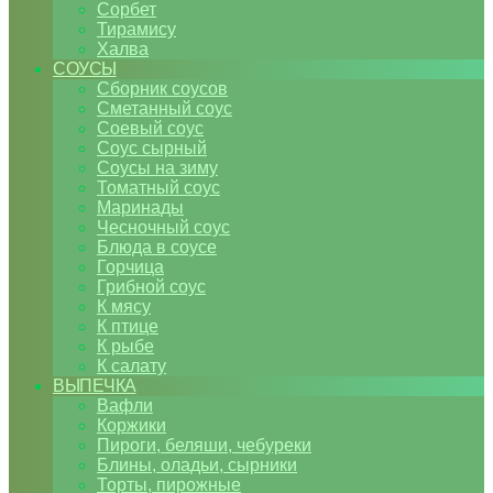
Сорбет
Тирамису
Халва
СОУСЫ
Сборник соусов
Сметанный соус
Соевый соус
Соус сырный
Соусы на зиму
Томатный соус
Маринады
Чесночный соус
Блюда в соусе
Горчица
Грибной соус
К мясу
К птице
К рыбе
К салату
ВЫПЕЧКА
Вафли
Коржики
Пироги, беляши, чебуреки
Блины, оладьи, сырники
Торты, пирожные