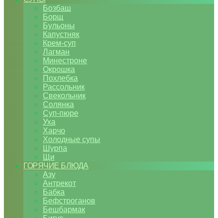
Бозбаш
Борщ
Бульоны
Капустняк
Крем-суп
Лагман
Минестроне
Окрошка
Похлебка
Рассольник
Свекольник
Солянка
Суп-пюре
Уха
Харчо
Холодные супы
Шурпа
Щи
ГОРЯЧИЕ БЛЮДА
Азу
Антрекот
Бабка
Бефстроганов
Бешбармак