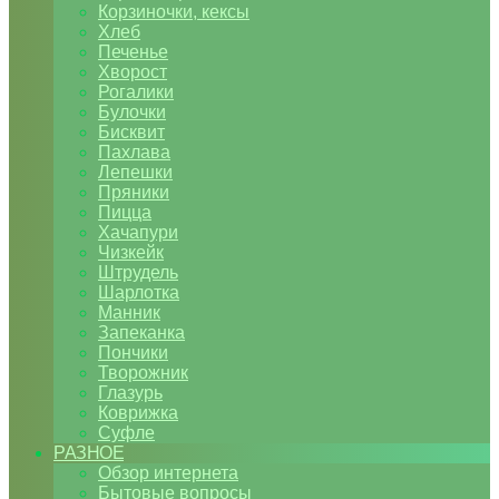
Корзиночки, кексы
Хлеб
Печенье
Хворост
Рогалики
Булочки
Бисквит
Пахлава
Лепешки
Пряники
Пицца
Хачапури
Чизкейк
Штрудель
Шарлотка
Манник
Запеканка
Пончики
Творожник
Глазурь
Коврижка
Суфле
РАЗНОЕ
Обзор интернета
Бытовые вопросы