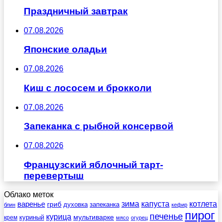
Праздничный завтрак
07.08.2026
Японские оладьи
07.08.2026
Киш с лососем и брокколи
07.08.2026
Запеканка с рыбной консервой
07.08.2026
Французский яблочный тарт-
перевертыш
Облако меток
зима
котлета
варенье
капуста
гриб
духовка
запеканка
блин
кефир
пирог
печенье
курица
мультиварке
куриный
крем
мясо
огурец