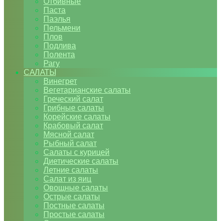
Отбивные
Паста
Паэлья
Пельмени
Плов
Подлива
Полента
Рагу
САЛАТЫ
Винегрет
Вегетарианские салаты
Греческий салат
Грибные салаты
Корейские салаты
Крабовый салат
Мясной салат
Рыбный салат
Салаты с курицей
Диетические салаты
Летние салаты
Салат из яиц
Овощные салаты
Острые салаты
Постные салаты
Простые салаты