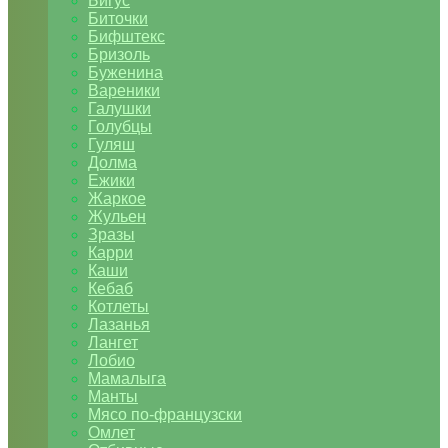
Бигус
Биточки
Бифштекс
Бризоль
Буженина
Вареники
Галушки
Голубцы
Гуляш
Долма
Ежики
Жаркое
Жульен
Зразы
Карри
Каши
Кебаб
Котлеты
Лазанья
Лангет
Лобио
Мамалыга
Манты
Мясо по-французски
Омлет