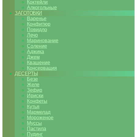
Коктейли
Алкогольные
ЗАГОТОВКИ
Варенье
Конфитюр
Повидло
Лечо
Маринование
Соление
Аджика
Джем
Квашение
Консервация
ДЕСЕРТЫ
Безе
Желе
Зефир
Ириски
Конфеты
Кутья
Мармелад
Мороженое
Муссы
Пастила
Пудинг