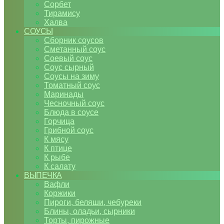
Сорбет
Тирамису
Халва
СОУСЫ
Сборник соусов
Сметанный соус
Соевый соус
Соус сырный
Соусы на зиму
Томатный соус
Маринады
Чесночный соус
Блюда в соусе
Горчица
Грибной соус
К мясу
К птице
К рыбе
К салату
ВЫПЕЧКА
Вафли
Коржики
Пироги, беляши, чебуреки
Блины, оладьи, сырники
Торты, пирожные