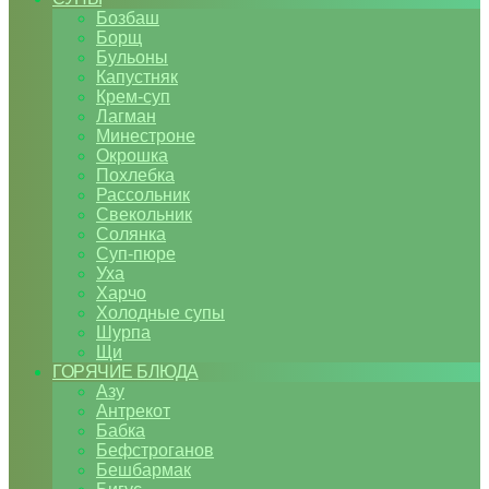
Бозбаш
Борщ
Бульоны
Капустняк
Крем-суп
Лагман
Минестроне
Окрошка
Похлебка
Рассольник
Свекольник
Солянка
Суп-пюре
Уха
Харчо
Холодные супы
Шурпа
Щи
ГОРЯЧИЕ БЛЮДА
Азу
Антрекот
Бабка
Бефстроганов
Бешбармак