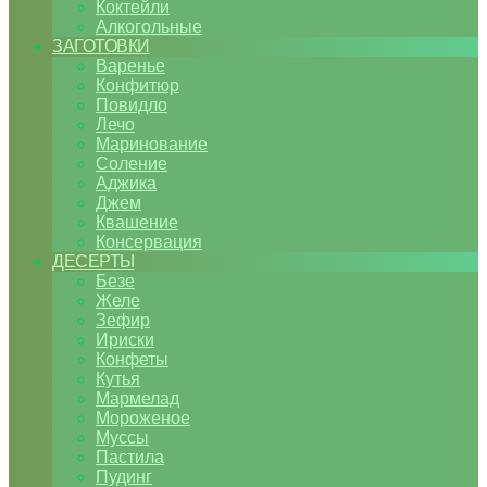
Коктейли
Алкогольные
ЗАГОТОВКИ
Варенье
Конфитюр
Повидло
Лечо
Маринование
Соление
Аджика
Джем
Квашение
Консервация
ДЕСЕРТЫ
Безе
Желе
Зефир
Ириски
Конфеты
Кутья
Мармелад
Мороженое
Муссы
Пастила
Пудинг