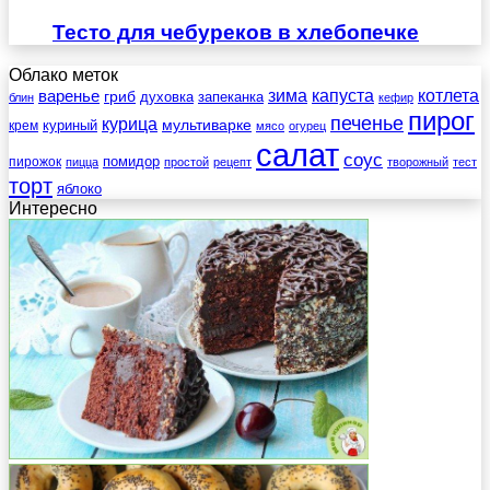
Тесто для чебуреков в хлебопечке
Облако меток
зима
котлета
варенье
капуста
гриб
духовка
запеканка
блин
кефир
пирог
печенье
курица
мультиварке
куриный
крем
мясо
огурец
салат
соус
помидор
пирожок
пицца
простой
рецепт
творожный
тест
торт
яблоко
Интересно