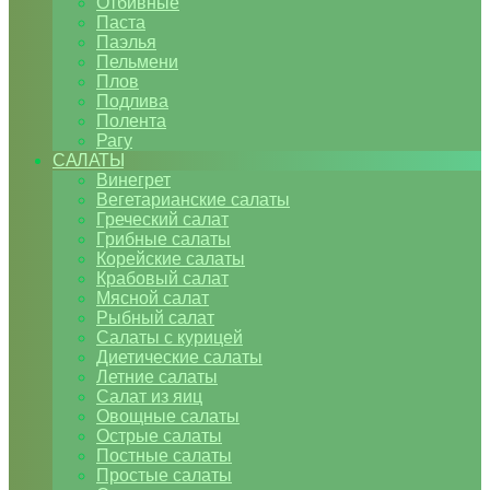
Отбивные
Паста
Паэлья
Пельмени
Плов
Подлива
Полента
Рагу
САЛАТЫ
Винегрет
Вегетарианские салаты
Греческий салат
Грибные салаты
Корейские салаты
Крабовый салат
Мясной салат
Рыбный салат
Салаты с курицей
Диетические салаты
Летние салаты
Салат из яиц
Овощные салаты
Острые салаты
Постные салаты
Простые салаты