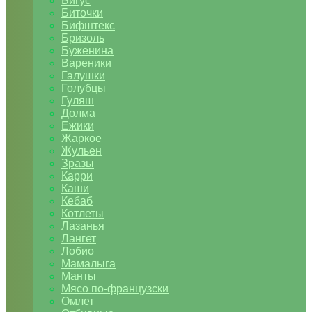
Бигус
Биточки
Бифштекс
Бризоль
Буженина
Вареники
Галушки
Голубцы
Гуляш
Долма
Ежики
Жаркое
Жульен
Зразы
Карри
Каши
Кебаб
Котлеты
Лазанья
Лангет
Лобио
Мамалыга
Манты
Мясо по-французски
Омлет