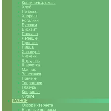
Корзиночки, кексы
Хлеб
Печенье
Хворост
Рогалики
Булочки
Бисквит
Пахлава
Лепешки
Пряники
Пицца
Хачапури
Чизкейк
Штрудель
Шарлотка
Манник
Запеканка
Пончики
Творожник
Глазурь
Коврижка
Суфле
РАЗНОЕ
Обзор интернета
Бытовые вопросы