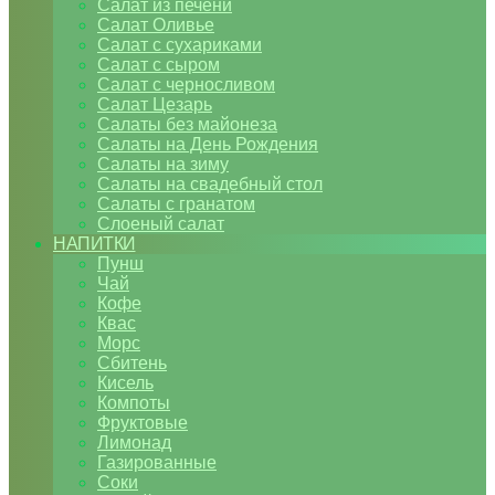
Салат из печени
Салат Оливье
Салат с сухариками
Салат с сыром
Салат с черносливом
Салат Цезарь
Салаты без майонеза
Салаты на День Рождения
Салаты на зиму
Салаты на свадебный стол
Салаты с гранатом
Слоеный салат
НАПИТКИ
Пунш
Чай
Кофе
Квас
Морс
Сбитень
Кисель
Компоты
Фруктовые
Лимонад
Газированные
Соки