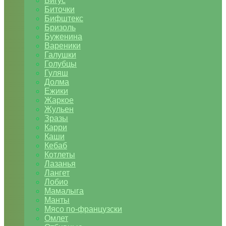
Бигус
Биточки
Бифштекс
Бризоль
Буженина
Вареники
Галушки
Голубцы
Гуляш
Долма
Ежики
Жаркое
Жульен
Зразы
Карри
Каши
Кебаб
Котлеты
Лазанья
Лангет
Лобио
Мамалыга
Манты
Мясо по-французски
Омлет