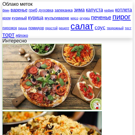
Облако меток
зима
котлета
варенье
капуста
гриб
духовка
запеканка
блин
кефир
пирог
печенье
курица
мультиварке
куриный
крем
мясо
огурец
салат
соус
помидор
пирожок
пицца
простой
рецепт
творожный
тест
торт
яблоко
Интересно