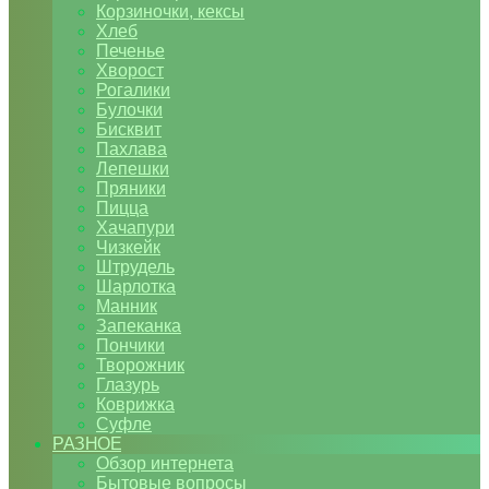
Корзиночки, кексы
Хлеб
Печенье
Хворост
Рогалики
Булочки
Бисквит
Пахлава
Лепешки
Пряники
Пицца
Хачапури
Чизкейк
Штрудель
Шарлотка
Манник
Запеканка
Пончики
Творожник
Глазурь
Коврижка
Суфле
РАЗНОЕ
Обзор интернета
Бытовые вопросы