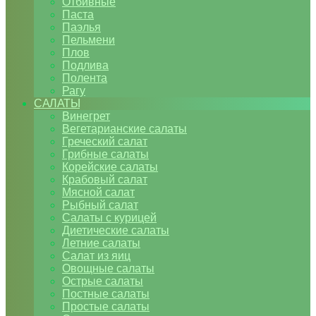
Отбивные
Паста
Паэлья
Пельмени
Плов
Подлива
Полента
Рагу
САЛАТЫ
Винегрет
Вегетарианские салаты
Греческий салат
Грибные салаты
Корейские салаты
Крабовый салат
Мясной салат
Рыбный салат
Салаты с курицей
Диетические салаты
Летние салаты
Салат из яиц
Овощные салаты
Острые салаты
Постные салаты
Простые салаты