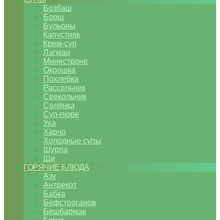
Бозбаш
Борщ
Бульоны
Капустняк
Крем-суп
Лагман
Минестроне
Окрошка
Похлебка
Рассольник
Свекольник
Солянка
Суп-пюре
Уха
Харчо
Холодные супы
Шурпа
Щи
ГОРЯЧИЕ БЛЮДА
Азу
Антрекот
Бабка
Бефстроганов
Бешбармак