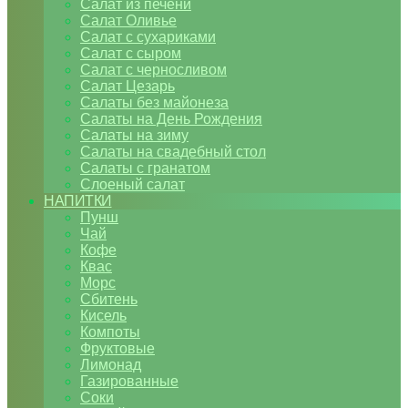
Салат из печени
Салат Оливье
Салат с сухариками
Салат с сыром
Салат с черносливом
Салат Цезарь
Салаты без майонеза
Салаты на День Рождения
Салаты на зиму
Салаты на свадебный стол
Салаты с гранатом
Слоеный салат
НАПИТКИ
Пунш
Чай
Кофе
Квас
Морс
Сбитень
Кисель
Компоты
Фруктовые
Лимонад
Газированные
Соки