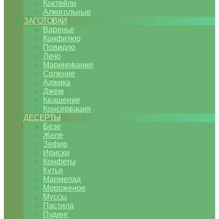
Коктейли
Алкогольные
ЗАГОТОВКИ
Варенье
Конфитюр
Повидло
Лечо
Маринование
Соление
Аджика
Джем
Квашение
Консервация
ДЕСЕРТЫ
Безе
Желе
Зефир
Ириски
Конфеты
Кутья
Мармелад
Мороженое
Муссы
Пастила
Пудинг