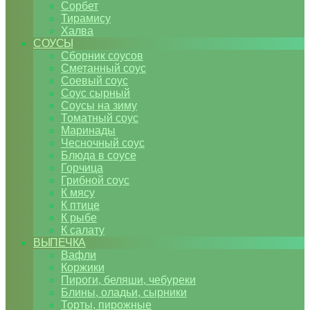
Сорбет
Тирамису
Халва
СОУСЫ
Сборник соусов
Сметанный соус
Соевый соус
Соус сырный
Соусы на зиму
Томатный соус
Маринады
Чесночный соус
Блюда в соусе
Горчица
Грибной соус
К мясу
К птице
К рыбе
К салату
ВЫПЕЧКА
Вафли
Коржики
Пироги, беляши, чебуреки
Блины, оладьи, сырники
Торты, пирожные