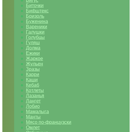
Бигус
Биточки
Бифштекс
Бризоль
Буженина
Вареники
Галушки
Голубцы
Гуляш
Долма
Ежики
Жаркое
Жульен
Зразы
Карри
Каши
Кебаб
Котлеты
Лазанья
Лангет
Лобио
Мамалыга
Манты
Мясо по-французски
Омлет