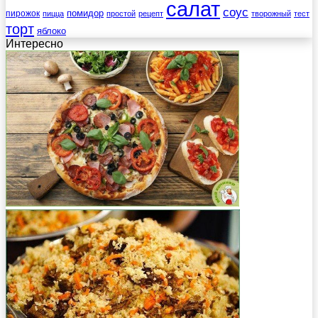
салат
соус
помидор
пирожок
пицца
простой
рецепт
творожный
тест
торт
яблоко
Интересно