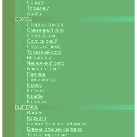
Сорбет
Тирамису
Халва
СОУСЫ
Сборник соусов
Сметанный соус
Соевый соус
Соус сырный
Соусы на зиму
Томатный соус
Маринады
Чесночный соус
Блюда в соусе
Горчица
Грибной соус
К мясу
К птице
К рыбе
К салату
ВЫПЕЧКА
Вафли
Коржики
Пироги, беляши, чебуреки
Блины, оладьи, сырники
Торты, пирожные