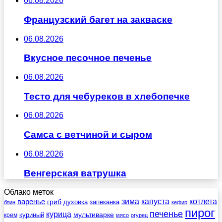
06.08.2026
Французский багет на закваске
06.08.2026
Вкусное песочное печенье
06.08.2026
Тесто для чебуреков в хлебопечке
06.08.2026
Самса с ветчиной и сыром
06.08.2026
Венгерская ватрушка
Облако меток
зима
котлета
варенье
капуста
гриб
духовка
запеканка
блин
кефир
пирог
печенье
курица
мультиварке
куриный
крем
мясо
огурец