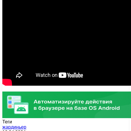
Теги
жардиньер