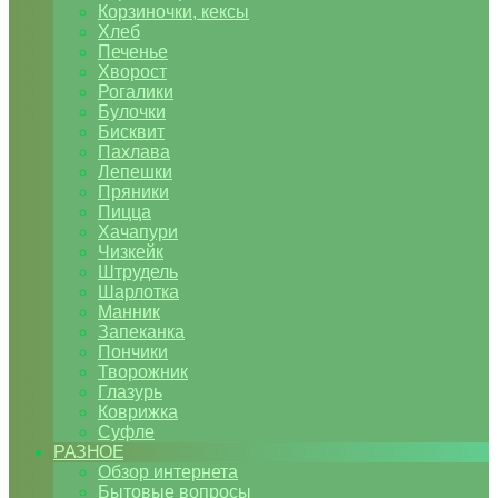
Корзиночки, кексы
Хлеб
Печенье
Хворост
Рогалики
Булочки
Бисквит
Пахлава
Лепешки
Пряники
Пицца
Хачапури
Чизкейк
Штрудель
Шарлотка
Манник
Запеканка
Пончики
Творожник
Глазурь
Коврижка
Суфле
РАЗНОЕ
Обзор интернета
Бытовые вопросы