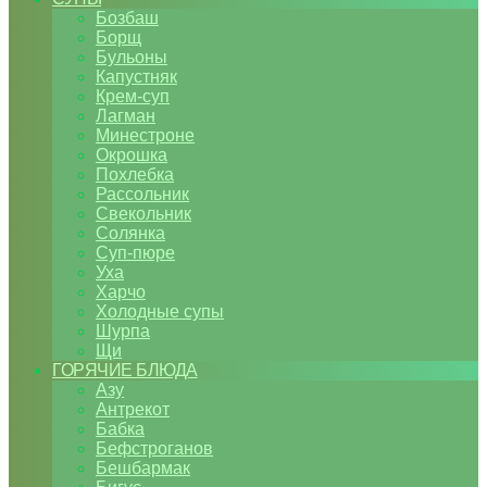
Бозбаш
Борщ
Бульоны
Капустняк
Крем-суп
Лагман
Минестроне
Окрошка
Похлебка
Рассольник
Свекольник
Солянка
Суп-пюре
Уха
Харчо
Холодные супы
Шурпа
Щи
ГОРЯЧИЕ БЛЮДА
Азу
Антрекот
Бабка
Бефстроганов
Бешбармак