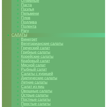
Отбивные
Паста
Паэлья
Пельмени
Плов
Подлива
Полента
Рагу
САЛАТЫ
Винегрет
Вегетарианские салаты
Греческий салат
Грибные салаты
Корейские салаты
Крабовый салат
Мясной салат
Рыбный салат
Салаты с курицей
Диетические салаты
Летние салаты
Салат из яиц
Овощные салаты
Острые салаты
Постные салаты
Простые салаты