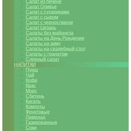
Салат из печени
Салат Оливье
Салат с сухариками
Салат с сыром
Салат с черносливом
Салат Цезарь
Салаты без майонеза
Салаты на День Рождения
Салаты на зиму
Салаты на свадебный стол
Салаты с гранатом
Слоеный салат
НАПИТКИ
Пунш
Чай
Кофе
Квас
Морс
Сбитень
Кисель
Компоты
Фруктовые
Лимонад
Газированные
Соки