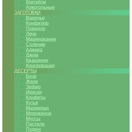
Коктейли
Алкогольные
ЗАГОТОВКИ
Варенье
Конфитюр
Повидло
Лечо
Маринование
Соление
Аджика
Джем
Квашение
Консервация
ДЕСЕРТЫ
Безе
Желе
Зефир
Ириски
Конфеты
Кутья
Мармелад
Мороженое
Муссы
Пастила
Пудинг