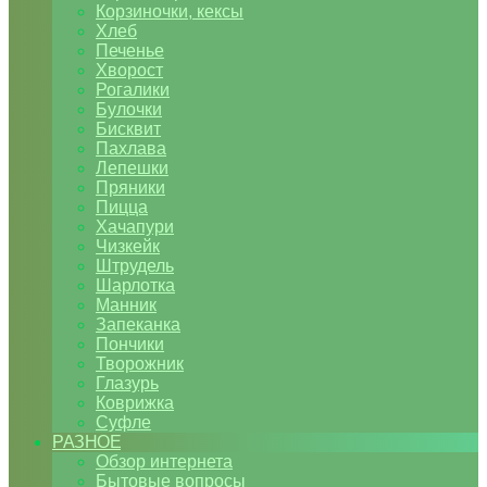
Корзиночки, кексы
Хлеб
Печенье
Хворост
Рогалики
Булочки
Бисквит
Пахлава
Лепешки
Пряники
Пицца
Хачапури
Чизкейк
Штрудель
Шарлотка
Манник
Запеканка
Пончики
Творожник
Глазурь
Коврижка
Суфле
РАЗНОЕ
Обзор интернета
Бытовые вопросы