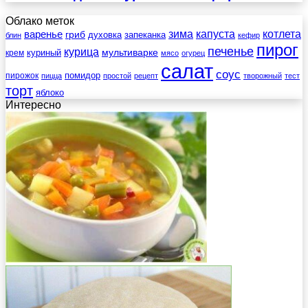
Облако меток
зима
котлета
варенье
капуста
гриб
духовка
запеканка
блин
кефир
пирог
печенье
курица
мультиварке
куриный
крем
мясо
огурец
салат
соус
помидор
пирожок
пицца
простой
рецепт
творожный
тест
торт
яблоко
Интересно