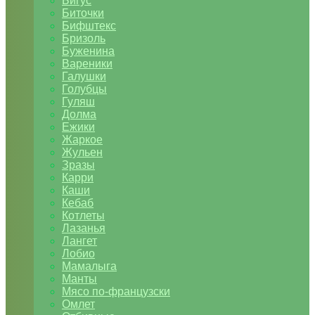
Бигус
Биточки
Бифштекс
Бризоль
Буженина
Вареники
Галушки
Голубцы
Гуляш
Долма
Ежики
Жаркое
Жульен
Зразы
Карри
Каши
Кебаб
Котлеты
Лазанья
Лангет
Лобио
Мамалыга
Манты
Мясо по-французски
Омлет