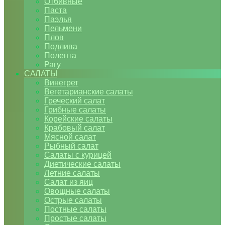
Отбивные
Паста
Паэлья
Пельмени
Плов
Подлива
Полента
Рагу
САЛАТЫ
Винегрет
Вегетарианские салаты
Греческий салат
Грибные салаты
Корейские салаты
Крабовый салат
Мясной салат
Рыбный салат
Салаты с курицей
Диетические салаты
Летние салаты
Салат из яиц
Овощные салаты
Острые салаты
Постные салаты
Простые салаты