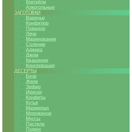
Коктейли
Алкогольные
ЗАГОТОВКИ
Варенье
Конфитюр
Повидло
Лечо
Маринование
Соление
Аджика
Джем
Квашение
Консервация
ДЕСЕРТЫ
Безе
Желе
Зефир
Ириски
Конфеты
Кутья
Мармелад
Мороженое
Муссы
Пастила
Пудинг