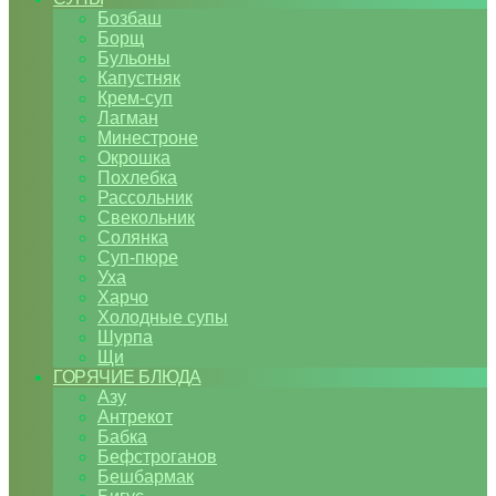
Бозбаш
Борщ
Бульоны
Капустняк
Крем-суп
Лагман
Минестроне
Окрошка
Похлебка
Рассольник
Свекольник
Солянка
Суп-пюре
Уха
Харчо
Холодные супы
Шурпа
Щи
ГОРЯЧИЕ БЛЮДА
Азу
Антрекот
Бабка
Бефстроганов
Бешбармак