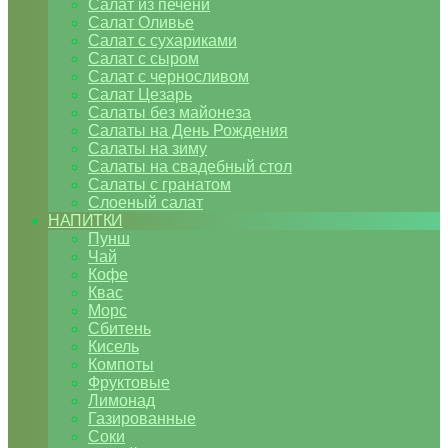
Салат из печени
Салат Оливье
Салат с сухариками
Салат с сыром
Салат с черносливом
Салат Цезарь
Салаты без майонеза
Салаты на День Рождения
Салаты на зиму
Салаты на свадебный стол
Салаты с гранатом
Слоеный салат
НАПИТКИ
Пунш
Чай
Кофе
Квас
Морс
Сбитень
Кисель
Компоты
Фруктовые
Лимонад
Газированные
Соки