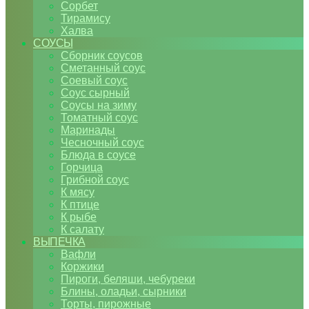
Сорбет
Тирамису
Халва
СОУСЫ
Сборник соусов
Сметанный соус
Соевый соус
Соус сырный
Соусы на зиму
Томатный соус
Маринады
Чесночный соус
Блюда в соусе
Горчица
Грибной соус
К мясу
К птице
К рыбе
К салату
ВЫПЕЧКА
Вафли
Коржики
Пироги, беляши, чебуреки
Блины, оладьи, сырники
Торты, пирожные