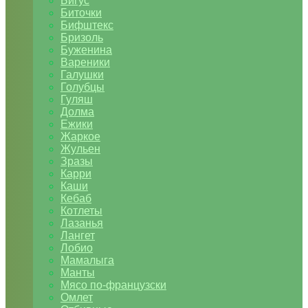
Бигус
Биточки
Бифштекс
Бризоль
Буженина
Вареники
Галушки
Голубцы
Гуляш
Долма
Ежики
Жаркое
Жульен
Зразы
Карри
Каши
Кебаб
Котлеты
Лазанья
Лангет
Лобио
Мамалыга
Манты
Мясо по-французски
Омлет