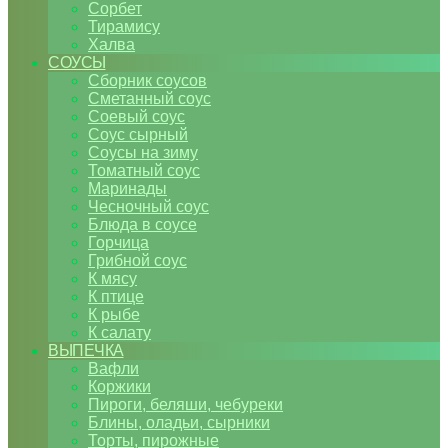
Сорбет
Тирамису
Халва
СОУСЫ
Сборник соусов
Сметанный соус
Соевый соус
Соус сырный
Соусы на зиму
Томатный соус
Маринады
Чесночный соус
Блюда в соусе
Горчица
Грибной соус
К мясу
К птице
К рыбе
К салату
ВЫПЕЧКА
Вафли
Коржики
Пироги, беляши, чебуреки
Блины, оладьи, сырники
Торты, пирожные