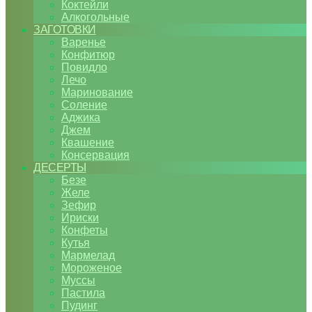
Коктейли
Алкогольные
ЗАГОТОВКИ
Варенье
Конфитюр
Повидло
Лечо
Маринование
Соление
Аджика
Джем
Квашение
Консервация
ДЕСЕРТЫ
Безе
Желе
Зефир
Ириски
Конфеты
Кутья
Мармелад
Мороженое
Муссы
Пастила
Пудинг