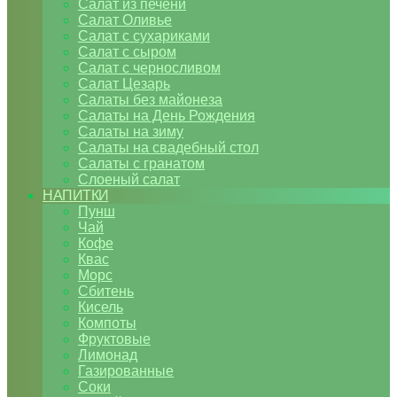
Салат из печени
Салат Оливье
Салат с сухариками
Салат с сыром
Салат с черносливом
Салат Цезарь
Салаты без майонеза
Салаты на День Рождения
Салаты на зиму
Салаты на свадебный стол
Салаты с гранатом
Слоеный салат
НАПИТКИ
Пунш
Чай
Кофе
Квас
Морс
Сбитень
Кисель
Компоты
Фруктовые
Лимонад
Газированные
Соки