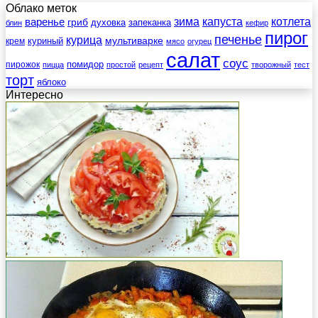
Облако меток
зима
котлета
варенье
капуста
гриб
духовка
запеканка
блин
кефир
пирог
печенье
курица
мультиварке
куриный
крем
мясо
огурец
салат
соус
помидор
пирожок
пицца
простой
рецепт
творожный
тест
торт
яблоко
Интересно