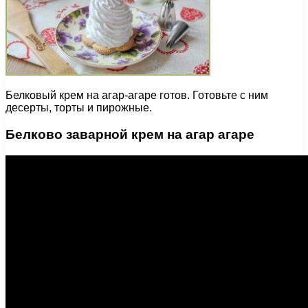
Белковый крем на агар-агаре готов. Готовьте с ним
десерты, торты и пирожные.
Белково заварной крем на агар агаре