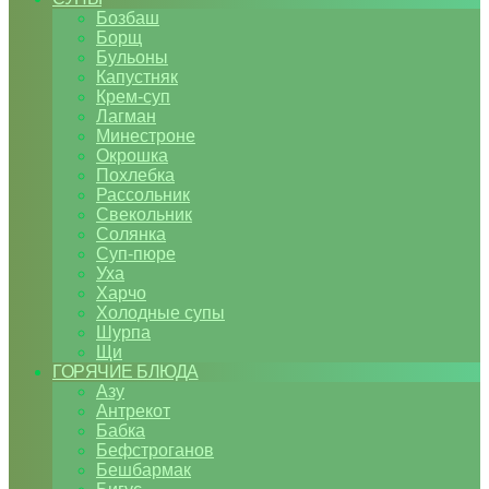
Бозбаш
Борщ
Бульоны
Капустняк
Крем-суп
Лагман
Минестроне
Окрошка
Похлебка
Рассольник
Свекольник
Солянка
Суп-пюре
Уха
Харчо
Холодные супы
Шурпа
Щи
ГОРЯЧИЕ БЛЮДА
Азу
Антрекот
Бабка
Бефстроганов
Бешбармак