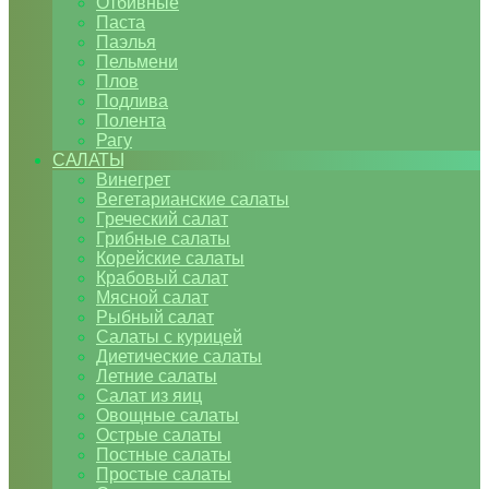
Отбивные
Паста
Паэлья
Пельмени
Плов
Подлива
Полента
Рагу
САЛАТЫ
Винегрет
Вегетарианские салаты
Греческий салат
Грибные салаты
Корейские салаты
Крабовый салат
Мясной салат
Рыбный салат
Салаты с курицей
Диетические салаты
Летние салаты
Салат из яиц
Овощные салаты
Острые салаты
Постные салаты
Простые салаты