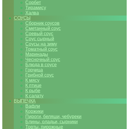
Сорбет
Тирамису
Халва
СОУСЫ
Сборник соусов
Сметанный соус
Соевый соус
Соус сырный
Соусы на зиму
Томатный соус
Маринады
Чесночный соус
Блюда в соусе
Горчица
Грибной соус
К мясу
К птице
К рыбе
К салату
ВЫПЕЧКА
Вафли
Коржики
Пироги, беляши, чебуреки
Блины, оладьи, сырники
Торты, пирожные