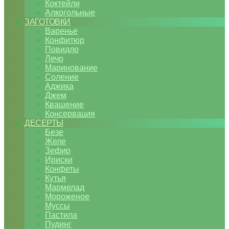
Коктейли
Алкогольные
ЗАГОТОВКИ
Варенье
Конфитюр
Повидло
Лечо
Маринование
Соление
Аджика
Джем
Квашение
Консервация
ДЕСЕРТЫ
Безе
Желе
Зефир
Ириски
Конфеты
Кутья
Мармелад
Мороженое
Муссы
Пастила
Пудинг