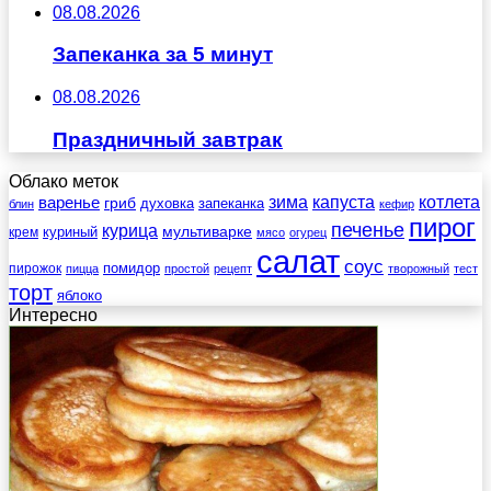
08.08.2026
Запеканка за 5 минут
08.08.2026
Праздничный завтрак
Облако меток
зима
котлета
варенье
капуста
гриб
духовка
запеканка
блин
кефир
пирог
печенье
курица
мультиварке
куриный
крем
мясо
огурец
салат
соус
помидор
пирожок
пицца
простой
рецепт
творожный
тест
торт
яблоко
Интересно