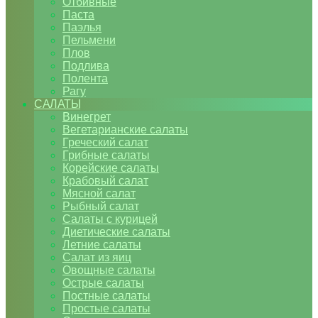
Отбивные
Паста
Паэлья
Пельмени
Плов
Подлива
Полента
Рагу
САЛАТЫ
Винегрет
Вегетарианские салаты
Греческий салат
Грибные салаты
Корейские салаты
Крабовый салат
Мясной салат
Рыбный салат
Салаты с курицей
Диетические салаты
Летние салаты
Салат из яиц
Овощные салаты
Острые салаты
Постные салаты
Простые салаты