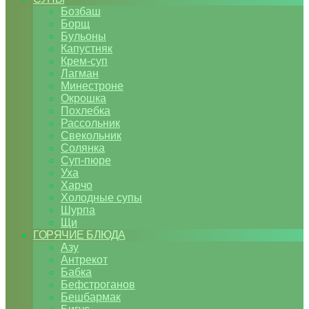
Бозбаш
Борщ
Бульоны
Капустняк
Крем-суп
Лагман
Минестроне
Окрошка
Похлебка
Рассольник
Свекольник
Солянка
Суп-пюре
Уха
Харчо
Холодные супы
Шурпа
Щи
ГОРЯЧИЕ БЛЮДА
Азу
Антрекот
Бабка
Бефстроганов
Бешбармак