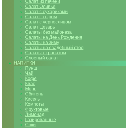
Салат из печени
Салат Оливье
Салат с сухариками
Салат с сыром
Салат с черносливом
Салат Цезарь
Салаты без майонеза
Салаты на День Рождения
Салаты на зиму
Салаты на свадебный стол
Салаты с гранатом
Слоеный салат
НАПИТКИ
Пунш
Чай
Кофе
Квас
Морс
Сбитень
Кисель
Компоты
Фруктовые
Лимонад
Газированные
Соки