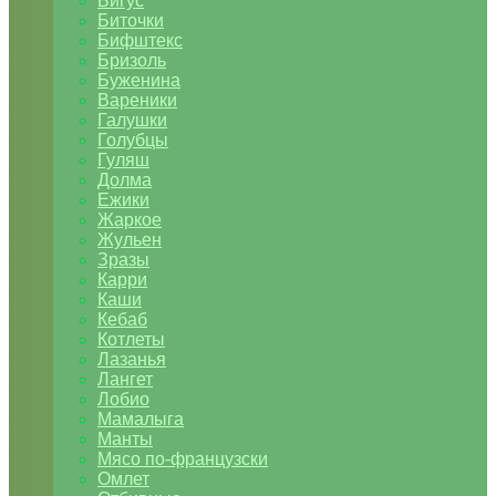
Бигус
Биточки
Бифштекс
Бризоль
Буженина
Вареники
Галушки
Голубцы
Гуляш
Долма
Ежики
Жаркое
Жульен
Зразы
Карри
Каши
Кебаб
Котлеты
Лазанья
Лангет
Лобио
Мамалыга
Манты
Мясо по-французски
Омлет