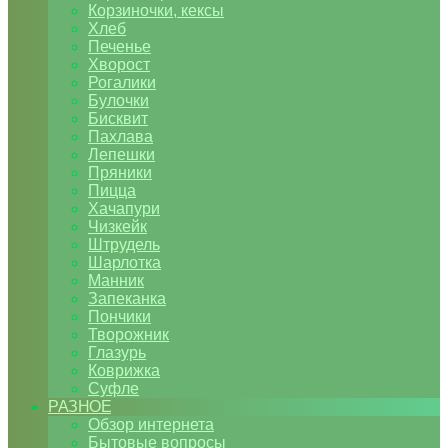
Корзиночки, кексы
Хлеб
Печенье
Хворост
Рогалики
Булочки
Бисквит
Пахлава
Лепешки
Пряники
Пицца
Хачапури
Чизкейк
Штрудель
Шарлотка
Манник
Запеканка
Пончики
Творожник
Глазурь
Коврижка
Суфле
РАЗНОЕ
Обзор интернета
Бытовые вопросы