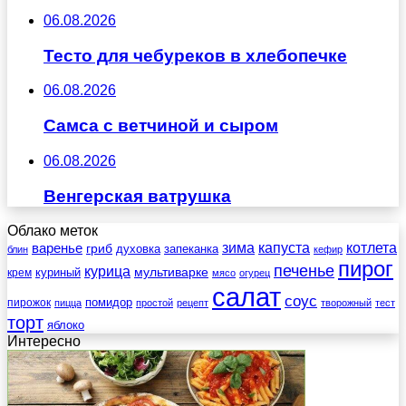
06.08.2026
Тесто для чебуреков в хлебопечке
06.08.2026
Самса с ветчиной и сыром
06.08.2026
Венгерская ватрушка
Облако меток
зима
котлета
варенье
капуста
гриб
духовка
запеканка
блин
кефир
пирог
печенье
курица
мультиварке
куриный
крем
мясо
огурец
салат
соус
помидор
пирожок
пицца
простой
рецепт
творожный
тест
торт
яблоко
Интересно