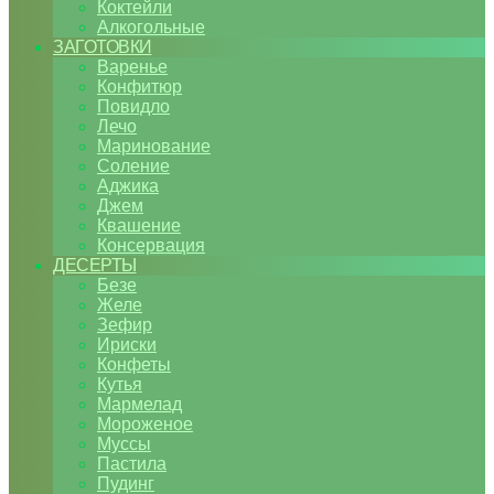
Коктейли
Алкогольные
ЗАГОТОВКИ
Варенье
Конфитюр
Повидло
Лечо
Маринование
Соление
Аджика
Джем
Квашение
Консервация
ДЕСЕРТЫ
Безе
Желе
Зефир
Ириски
Конфеты
Кутья
Мармелад
Мороженое
Муссы
Пастила
Пудинг