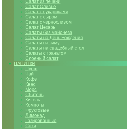
Салат из печени
Салат Оливье
Салат с сухариками
Салат с сыром
Салат с черносливом
Салат Цезарь
Салаты без майонеза
Салаты на День Рождения
Салаты на зиму
Салаты на свадебный стол
Салаты с гранатом
Слоеный салат
НАПИТКИ
Пунш
Чай
Кофе
Квас
Морс
Сбитень
Кисель
Компоты
Фруктовые
Лимонад
Газированные
Соки