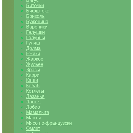
Бигус
Биточки
Бифштекс
Бризоль
Буженина
Вареники
Галушки
Голубцы
Гуляш
Долма
Ежики
Жаркое
Жульен
Зразы
Карри
Каши
Кебаб
Котлеты
Лазанья
Лангет
Лобио
Мамалыга
Манты
Мясо по-французски
Омлет