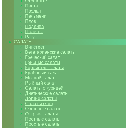
Отбивные
Паста
Паэлья
Пельмени
Плов
Подлива
Полента
Рагу
САЛАТЫ
Винегрет
Вегетарианские салаты
Греческий салат
Грибные салаты
Корейские салаты
Крабовый салат
Мясной салат
Рыбный салат
Салаты с курицей
Диетические салаты
Летние салаты
Салат из яиц
Овощные салаты
Острые салаты
Постные салаты
Простые салаты