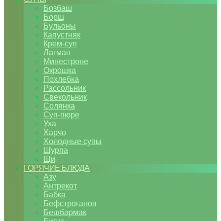
Бозбаш
Борщ
Бульоны
Капустняк
Крем-суп
Лагман
Минестроне
Окрошка
Похлебка
Рассольник
Свекольник
Солянка
Суп-пюре
Уха
Харчо
Холодные супы
Шурпа
Щи
ГОРЯЧИЕ БЛЮДА
Азу
Антрекот
Бабка
Бефстроганов
Бешбармак