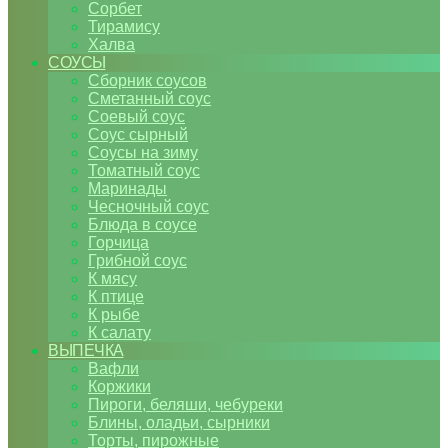
Сорбет
Тирамису
Халва
СОУСЫ
Сборник соусов
Сметанный соус
Соевый соус
Соус сырный
Соусы на зиму
Томатный соус
Маринады
Чесночный соус
Блюда в соусе
Горчица
Грибной соус
К мясу
К птице
К рыбе
К салату
ВЫПЕЧКА
Вафли
Коржики
Пироги, беляши, чебуреки
Блины, оладьи, сырники
Торты, пирожные