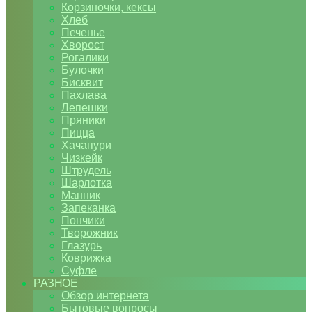
Корзиночки, кексы
Хлеб
Печенье
Хворост
Рогалики
Булочки
Бисквит
Пахлава
Лепешки
Пряники
Пицца
Хачапури
Чизкейк
Штрудель
Шарлотка
Манник
Запеканка
Пончики
Творожник
Глазурь
Коврижка
Суфле
РАЗНОЕ
Обзор интернета
Бытовые вопросы