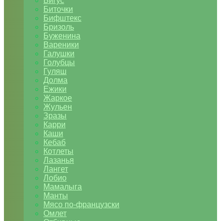
Бигус
Биточки
Бифштекс
Бризоль
Буженина
Вареники
Галушки
Голубцы
Гуляш
Долма
Ежики
Жаркое
Жульен
Зразы
Карри
Каши
Кебаб
Котлеты
Лазанья
Лангет
Лобио
Мамалыга
Манты
Мясо по-французски
Омлет