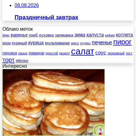
08.08.2026
Праздничный завтрак
Облако меток
зима
котлета
варенье
капуста
гриб
духовка
запеканка
блин
кефир
пирог
печенье
курица
мультиварке
куриный
крем
мясо
огурец
салат
соус
помидор
пирожок
пицца
простой
рецепт
творожный
тест
торт
яблоко
Интересно