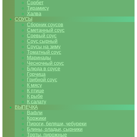
Сорбет
Тирамису
Халва
СОУСЫ
Сборник соусов
Сметанный соус
Соевый соус
Соус сырный
Соусы на зиму
Томатный соус
Маринады
Чесночный соус
Блюда в соусе
Горчица
Грибной соус
К мясу
К птице
К рыбе
К салату
ВЫПЕЧКА
Вафли
Коржики
Пироги, беляши, чебуреки
Блины, оладьи, сырники
Торты, пирожные