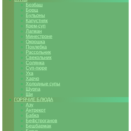
Бозбаш
Борщ
Бульоны
Капустняк
Крем-суп
Лагман
Минестроне
Окрошка
Похлебка
Рассольник
Свекольник
Солянка
Суп-пюре
Уха
Харчо
Холодные супы
Шурпа
Щи
ГОРЯЧИЕ БЛЮДА
Азу
Антрекот
Бабка
Бефстроганов
Бешбармак