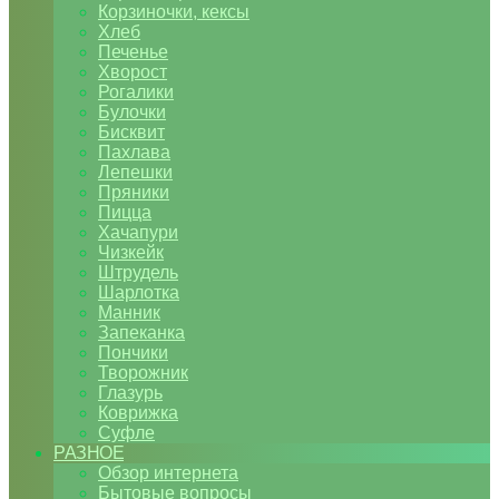
Корзиночки, кексы
Хлеб
Печенье
Хворост
Рогалики
Булочки
Бисквит
Пахлава
Лепешки
Пряники
Пицца
Хачапури
Чизкейк
Штрудель
Шарлотка
Манник
Запеканка
Пончики
Творожник
Глазурь
Коврижка
Суфле
РАЗНОЕ
Обзор интернета
Бытовые вопросы