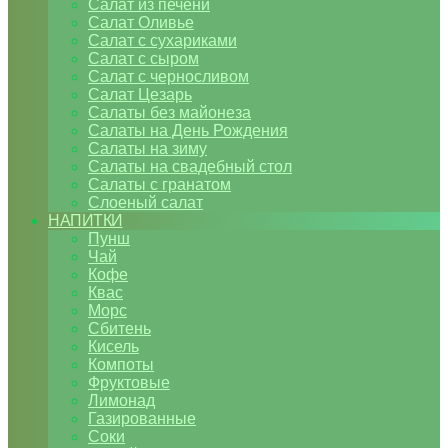
Салат из печени
Салат Оливье
Салат с сухариками
Салат с сыром
Салат с черносливом
Салат Цезарь
Салаты без майонеза
Салаты на День Рождения
Салаты на зиму
Салаты на свадебный стол
Салаты с гранатом
Слоеный салат
НАПИТКИ
Пунш
Чай
Кофе
Квас
Морс
Сбитень
Кисель
Компоты
Фруктовые
Лимонад
Газированные
Соки