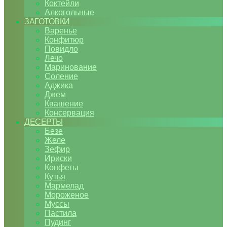
Коктейли
Алкогольные
ЗАГОТОВКИ
Варенье
Конфитюр
Повидло
Лечо
Маринование
Соление
Аджика
Джем
Квашение
Консервация
ДЕСЕРТЫ
Безе
Желе
Зефир
Ириски
Конфеты
Кутья
Мармелад
Мороженое
Муссы
Пастила
Пудинг