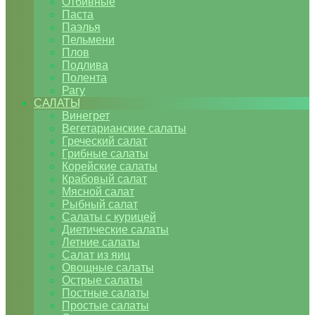
Отбивные
Паста
Паэлья
Пельмени
Плов
Подлива
Полента
Рагу
САЛАТЫ
Винегрет
Вегетарианские салаты
Греческий салат
Грибные салаты
Корейские салаты
Крабовый салат
Мясной салат
Рыбный салат
Салаты с курицей
Диетические салаты
Летние салаты
Салат из яиц
Овощные салаты
Острые салаты
Постные салаты
Простые салаты