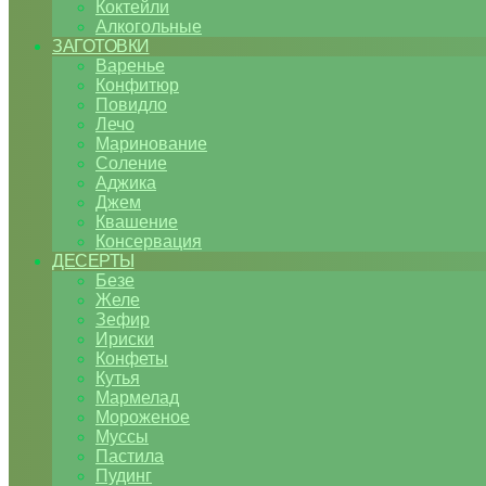
Коктейли
Алкогольные
ЗАГОТОВКИ
Варенье
Конфитюр
Повидло
Лечо
Маринование
Соление
Аджика
Джем
Квашение
Консервация
ДЕСЕРТЫ
Безе
Желе
Зефир
Ириски
Конфеты
Кутья
Мармелад
Мороженое
Муссы
Пастила
Пудинг