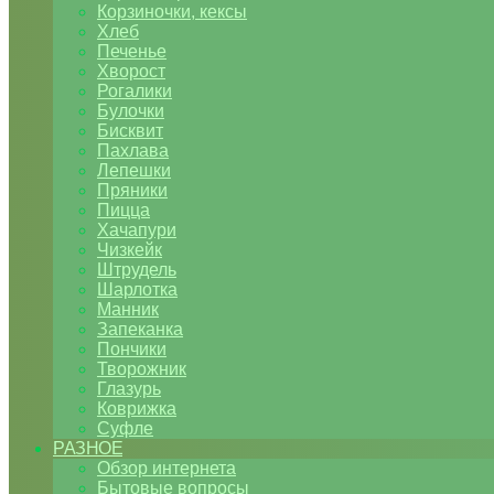
Корзиночки, кексы
Хлеб
Печенье
Хворост
Рогалики
Булочки
Бисквит
Пахлава
Лепешки
Пряники
Пицца
Хачапури
Чизкейк
Штрудель
Шарлотка
Манник
Запеканка
Пончики
Творожник
Глазурь
Коврижка
Суфле
РАЗНОЕ
Обзор интернета
Бытовые вопросы