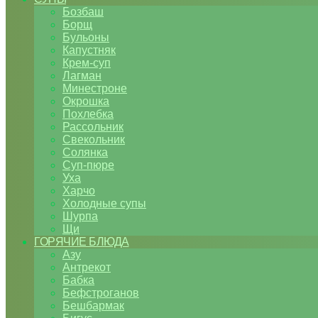
Бозбаш
Борщ
Бульоны
Капустняк
Крем-суп
Лагман
Минестроне
Окрошка
Похлебка
Рассольник
Свекольник
Солянка
Суп-пюре
Уха
Харчо
Холодные супы
Шурпа
Щи
ГОРЯЧИЕ БЛЮДА
Азу
Антрекот
Бабка
Бефстроганов
Бешбармак