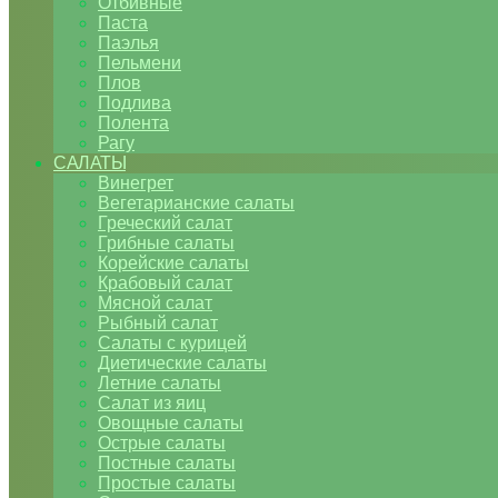
Отбивные
Паста
Паэлья
Пельмени
Плов
Подлива
Полента
Рагу
САЛАТЫ
Винегрет
Вегетарианские салаты
Греческий салат
Грибные салаты
Корейские салаты
Крабовый салат
Мясной салат
Рыбный салат
Салаты с курицей
Диетические салаты
Летние салаты
Салат из яиц
Овощные салаты
Острые салаты
Постные салаты
Простые салаты