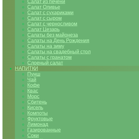
Салат из печени
Салат Оливье
Салат с сухариками
Салат с сыром
Салат с черносливом
Салат Цезарь
Салаты без майонеза
Салаты на День Рождения
Салаты на зиму
Салаты на свадебный стол
Салаты с гранатом
Слоеный салат
НАПИТКИ
Пунш
Чай
Кофе
Квас
Морс
Сбитень
Кисель
Компоты
Фруктовые
Лимонад
Газированные
Соки