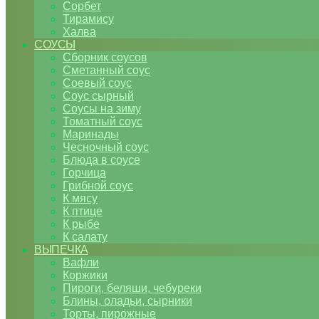
Сорбет
Тирамису
Халва
СОУСЫ
Сборник соусов
Сметанный соус
Соевый соус
Соус сырный
Соусы на зиму
Томатный соус
Маринады
Чесночный соус
Блюда в соусе
Горчица
Грибной соус
К мясу
К птице
К рыбе
К салату
ВЫПЕЧКА
Вафли
Коржики
Пироги, беляши, чебуреки
Блины, оладьи, сырники
Торты, пирожные