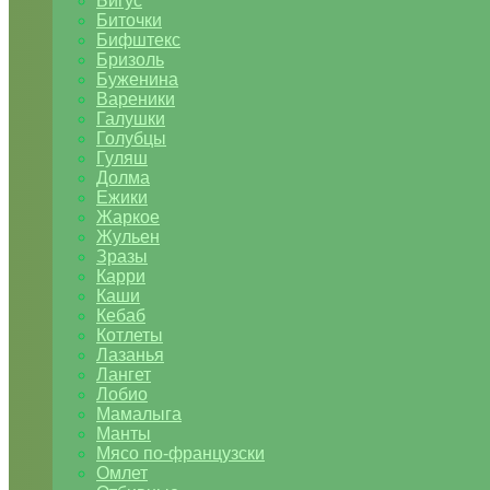
Бигус
Биточки
Бифштекс
Бризоль
Буженина
Вареники
Галушки
Голубцы
Гуляш
Долма
Ежики
Жаркое
Жульен
Зразы
Карри
Каши
Кебаб
Котлеты
Лазанья
Лангет
Лобио
Мамалыга
Манты
Мясо по-французски
Омлет