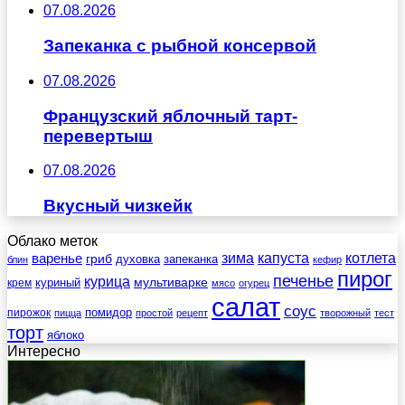
07.08.2026
Запеканка с рыбной консервой
07.08.2026
Французский яблочный тарт-
перевертыш
07.08.2026
Вкусный чизкейк
Облако меток
зима
котлета
варенье
капуста
гриб
духовка
запеканка
блин
кефир
пирог
печенье
курица
мультиварке
куриный
крем
мясо
огурец
салат
соус
помидор
пирожок
пицца
простой
рецепт
творожный
тест
торт
яблоко
Интересно