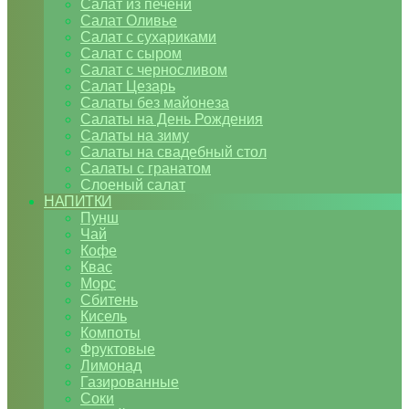
Салат из печени
Салат Оливье
Салат с сухариками
Салат с сыром
Салат с черносливом
Салат Цезарь
Салаты без майонеза
Салаты на День Рождения
Салаты на зиму
Салаты на свадебный стол
Салаты с гранатом
Слоеный салат
НАПИТКИ
Пунш
Чай
Кофе
Квас
Морс
Сбитень
Кисель
Компоты
Фруктовые
Лимонад
Газированные
Соки