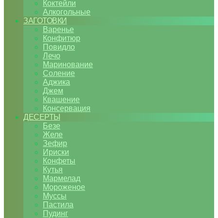
Коктейли
Алкогольные
ЗАГОТОВКИ
Варенье
Конфитюр
Повидло
Лечо
Маринование
Соление
Аджика
Джем
Квашение
Консервация
ДЕСЕРТЫ
Безе
Желе
Зефир
Ириски
Конфеты
Кутья
Мармелад
Мороженое
Муссы
Пастила
Пудинг