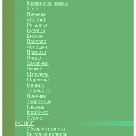
Корзиночки, кексы
Хлеб
Печенье
Хворост
Рогалики
Булочки
Бисквит
Пахлава
Лепешки
Пряники
Пицца
Хачапури
Чизкейк
Штрудель
Шарлотка
Манник
Запеканка
Пончики
Творожник
Глазурь
Коврижка
Суфле
РАЗНОЕ
Обзор интернета
Бытовые вопросы