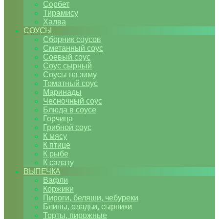
Сорбет
Тирамису
Халва
СОУСЫ
Сборник соусов
Сметанный соус
Соевый соус
Соус сырный
Соусы на зиму
Томатный соус
Маринады
Чесночный соус
Блюда в соусе
Горчица
Грибной соус
К мясу
К птице
К рыбе
К салату
ВЫПЕЧКА
Вафли
Коржики
Пироги, беляши, чебуреки
Блины, оладьи, сырники
Торты, пирожные