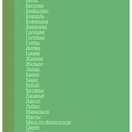
Бигус
Биточки
Бифштекс
Бризоль
Буженина
Вареники
Галушки
Голубцы
Гуляш
Долма
Ежики
Жаркое
Жульен
Зразы
Карри
Каши
Кебаб
Котлеты
Лазанья
Лангет
Лобио
Мамалыга
Манты
Мясо по-французски
Омлет