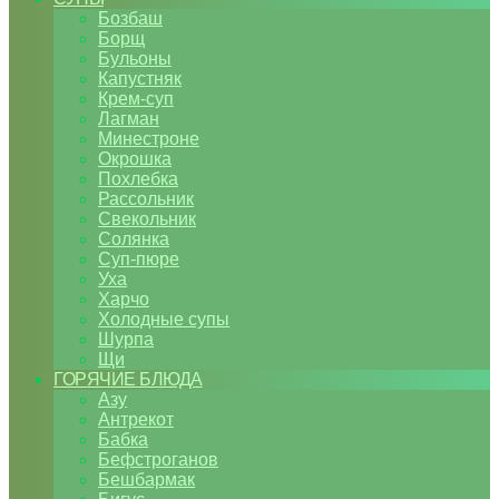
Бозбаш
Борщ
Бульоны
Капустняк
Крем-суп
Лагман
Минестроне
Окрошка
Похлебка
Рассольник
Свекольник
Солянка
Суп-пюре
Уха
Харчо
Холодные супы
Шурпа
Щи
ГОРЯЧИЕ БЛЮДА
Азу
Антрекот
Бабка
Бефстроганов
Бешбармак