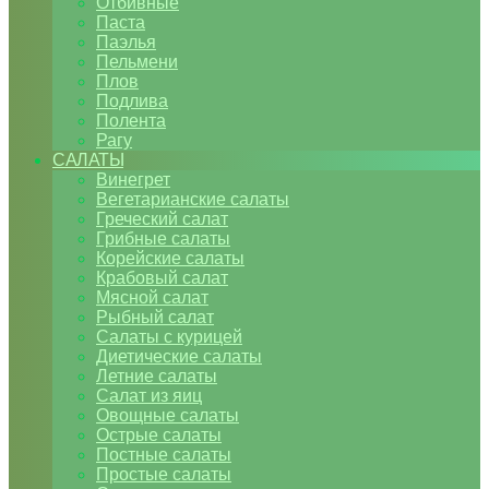
Отбивные
Паста
Паэлья
Пельмени
Плов
Подлива
Полента
Рагу
САЛАТЫ
Винегрет
Вегетарианские салаты
Греческий салат
Грибные салаты
Корейские салаты
Крабовый салат
Мясной салат
Рыбный салат
Салаты с курицей
Диетические салаты
Летние салаты
Салат из яиц
Овощные салаты
Острые салаты
Постные салаты
Простые салаты