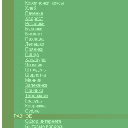
Корзиночки, кексы
Хлеб
Печенье
Хворост
Рогалики
Булочки
Бисквит
Пахлава
Лепешки
Пряники
Пицца
Хачапури
Чизкейк
Штрудель
Шарлотка
Манник
Запеканка
Пончики
Творожник
Глазурь
Коврижка
Суфле
РАЗНОЕ
Обзор интернета
Бытовые вопросы