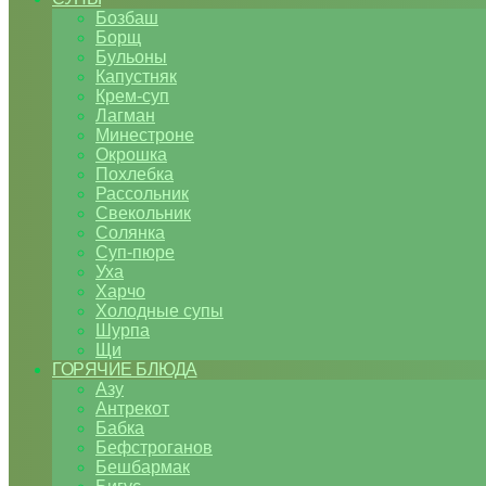
Бозбаш
Борщ
Бульоны
Капустняк
Крем-суп
Лагман
Минестроне
Окрошка
Похлебка
Рассольник
Свекольник
Солянка
Суп-пюре
Уха
Харчо
Холодные супы
Шурпа
Щи
ГОРЯЧИЕ БЛЮДА
Азу
Антрекот
Бабка
Бефстроганов
Бешбармак