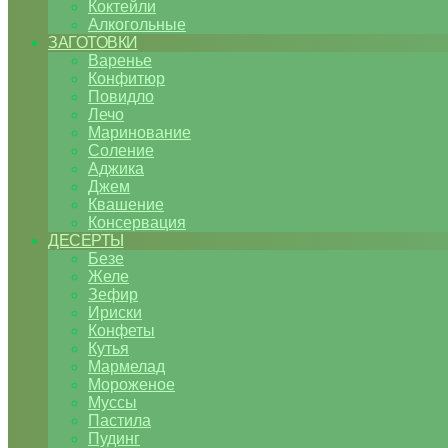
Коктейли
Алкогольные
ЗАГОТОВКИ
Варенье
Конфитюр
Повидло
Лечо
Маринование
Соление
Аджика
Джем
Квашение
Консервация
ДЕСЕРТЫ
Безе
Желе
Зефир
Ириски
Конфеты
Кутья
Мармелад
Мороженое
Муссы
Пастила
Пудинг