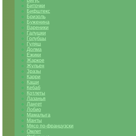
Бигус
Биточки
Бифштекс
Бризоль
Буженина
Вареники
Галушки
Голубцы
Гуляш
Долма
Ежики
Жаркое
Жульен
Зразы
Карри
Каши
Кебаб
Котлеты
Лазанья
Лангет
Лобио
Мамалыга
Манты
Мясо по-французски
Омлет