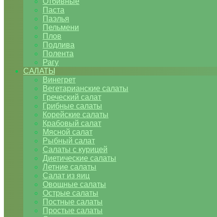
Отбивные
Паста
Паэлья
Пельмени
Плов
Подлива
Полента
Рагу
САЛАТЫ
Винегрет
Вегетарианские салаты
Греческий салат
Грибные салаты
Корейские салаты
Крабовый салат
Мясной салат
Рыбный салат
Салаты с курицей
Диетические салаты
Летние салаты
Салат из яиц
Овощные салаты
Острые салаты
Постные салаты
Простые салаты