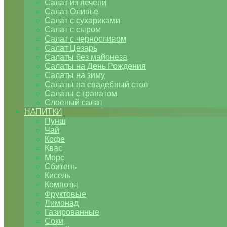
Салат из печени
Салат Оливье
Салат с сухариками
Салат с сыром
Салат с черносливом
Салат Цезарь
Салаты без майонеза
Салаты на День Рождения
Салаты на зиму
Салаты на свадебный стол
Салаты с гранатом
Слоеный салат
НАПИТКИ
Пунш
Чай
Кофе
Квас
Морс
Сбитень
Кисель
Компоты
Фруктовые
Лимонад
Газированные
Соки