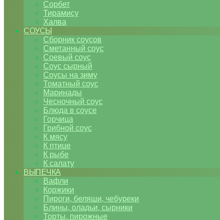
Сорбет
Тирамису
Халва
СОУСЫ
Сборник соусов
Сметанный соус
Соевый соус
Соус сырный
Соусы на зиму
Томатный соус
Маринады
Чесночный соус
Блюда в соусе
Горчица
Грибной соус
К мясу
К птице
К рыбе
К салату
ВЫПЕЧКА
Вафли
Коржики
Пироги, беляши, чебуреки
Блины, оладьи, сырники
Торты, пирожные