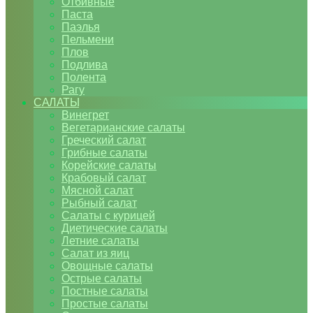
Отбивные
Паста
Паэлья
Пельмени
Плов
Подлива
Полента
Рагу
САЛАТЫ
Винегрет
Вегетарианские салаты
Греческий салат
Грибные салаты
Корейские салаты
Крабовый салат
Мясной салат
Рыбный салат
Салаты с курицей
Диетические салаты
Летние салаты
Салат из яиц
Овощные салаты
Острые салаты
Постные салаты
Простые салаты