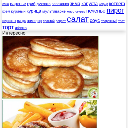
зима
котлета
варенье
капуста
гриб
духовка
запеканка
блин
кефир
пирог
печенье
курица
мультиварке
куриный
крем
мясо
огурец
салат
соус
помидор
пирожок
пицца
простой
рецепт
творожный
тест
торт
яблоко
Интересно