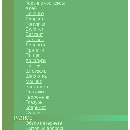
Корзиночки, кексы
Хлеб
Печенье
Хворост
Рогалики
Булочки
Бисквит
Пахлава
Лепешки
Пряники
Пицца
Хачапури
Чизкейк
Штрудель
Шарлотка
Манник
Запеканка
Пончики
Творожник
Глазурь
Коврижка
Суфле
РАЗНОЕ
Обзор интернета
Бытовые вопросы