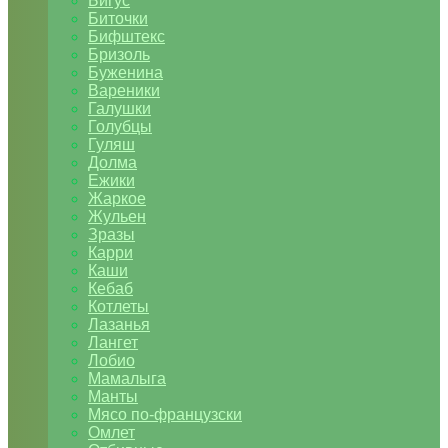
Бигус
Биточки
Бифштекс
Бризоль
Буженина
Вареники
Галушки
Голубцы
Гуляш
Долма
Ежики
Жаркое
Жульен
Зразы
Карри
Каши
Кебаб
Котлеты
Лазанья
Лангет
Лобио
Мамалыга
Манты
Мясо по-французски
Омлет