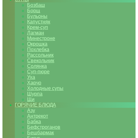
Бозбаш
Борщ
Бульоны
Капустняк
Крем-суп
Лагман
Минестроне
Окрошка
Похлебка
Рассольник
Свекольник
Солянка
Суп-пюре
Уха
Харчо
Холодные супы
Шурпа
Щи
ГОРЯЧИЕ БЛЮДА
Азу
Антрекот
Бабка
Бефстроганов
Бешбармак