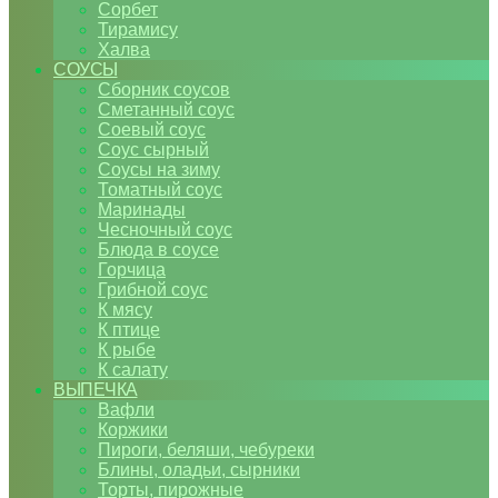
Сорбет
Тирамису
Халва
СОУСЫ
Сборник соусов
Сметанный соус
Соевый соус
Соус сырный
Соусы на зиму
Томатный соус
Маринады
Чесночный соус
Блюда в соусе
Горчица
Грибной соус
К мясу
К птице
К рыбе
К салату
ВЫПЕЧКА
Вафли
Коржики
Пироги, беляши, чебуреки
Блины, оладьи, сырники
Торты, пирожные