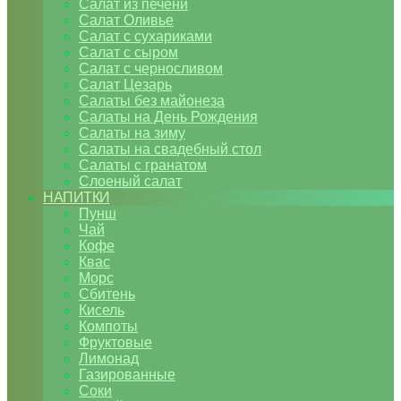
Салат из печени
Салат Оливье
Салат с сухариками
Салат с сыром
Салат с черносливом
Салат Цезарь
Салаты без майонеза
Салаты на День Рождения
Салаты на зиму
Салаты на свадебный стол
Салаты с гранатом
Слоеный салат
НАПИТКИ
Пунш
Чай
Кофе
Квас
Морс
Сбитень
Кисель
Компоты
Фруктовые
Лимонад
Газированные
Соки