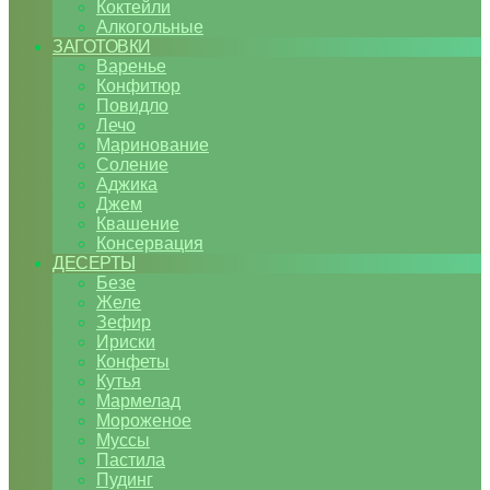
Коктейли
Алкогольные
ЗАГОТОВКИ
Варенье
Конфитюр
Повидло
Лечо
Маринование
Соление
Аджика
Джем
Квашение
Консервация
ДЕСЕРТЫ
Безе
Желе
Зефир
Ириски
Конфеты
Кутья
Мармелад
Мороженое
Муссы
Пастила
Пудинг