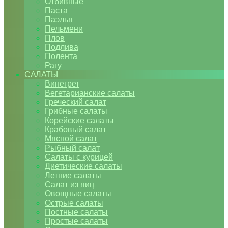
Отбивные
Паста
Паэлья
Пельмени
Плов
Подлива
Полента
Рагу
САЛАТЫ
Винегрет
Вегетарианские салаты
Греческий салат
Грибные салаты
Корейские салаты
Крабовый салат
Мясной салат
Рыбный салат
Салаты с курицей
Диетические салаты
Летние салаты
Салат из яиц
Овощные салаты
Острые салаты
Постные салаты
Простые салаты