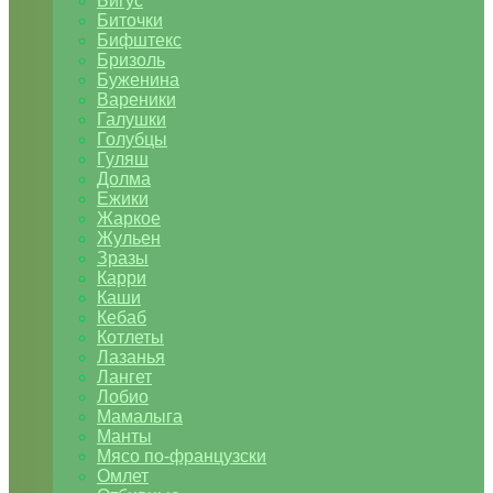
Бигус
Биточки
Бифштекс
Бризоль
Буженина
Вареники
Галушки
Голубцы
Гуляш
Долма
Ежики
Жаркое
Жульен
Зразы
Карри
Каши
Кебаб
Котлеты
Лазанья
Лангет
Лобио
Мамалыга
Манты
Мясо по-французски
Омлет