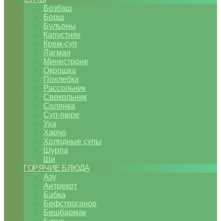
Бозбаш
Борщ
Бульоны
Капустняк
Крем-суп
Лагман
Минестроне
Окрошка
Похлебка
Рассольник
Свекольник
Солянка
Суп-пюре
Уха
Харчо
Холодные супы
Шурпа
Щи
ГОРЯЧИЕ БЛЮДА
Азу
Антрекот
Бабка
Бефстроганов
Бешбармак