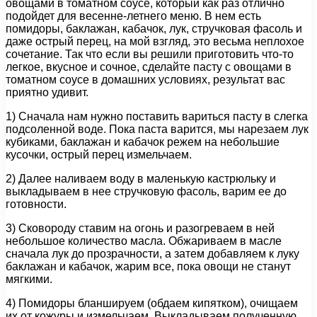
овощами в томатном соусе, который как раз отлично
подойдет для весенне-летнего меню. В нем есть
помидоры, баклажан, кабачок, лук, стручковая фасоль и
даже острый перец, на мой взгляд, это весьма неплохое
сочетание. Так что если вы решили приготовить что-то
легкое, вкусное и сочное, сделайте пасту с овощами в
томатном соусе в домашних условиях, результат вас
приятно удивит.
1) Сначала нам нужно поставить вариться пасту в слегка
подсоленной воде. Пока паста варится, мы нарезаем лук
кубиками, баклажан и кабачок режем на небольшие
кусочки, острый перец измельчаем.
2) Далее наливаем воду в маленькую кастрюльку и
выкладываем в нее стручковую фасоль, варим ее до
готовности.
3) Сковороду ставим на огонь и разогреваем в ней
небольшое количество масла. Обжариваем в масле
сначала лук до прозрачности, а затем добавляем к луку
баклажан и кабачок, жарим все, пока овощи не станут
мягкими.
4) Помидоры бланшируем (обдаем кипятком), очищаем
их от кожуры и измельчаем. Выкладываем полученную