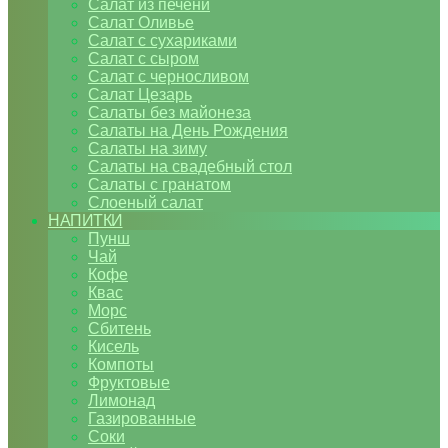
Салат из печени
Салат Оливье
Салат с сухариками
Салат с сыром
Салат с черносливом
Салат Цезарь
Салаты без майонеза
Салаты на День Рождения
Салаты на зиму
Салаты на свадебный стол
Салаты с гранатом
Слоеный салат
НАПИТКИ
Пунш
Чай
Кофе
Квас
Морс
Сбитень
Кисель
Компоты
Фруктовые
Лимонад
Газированные
Соки