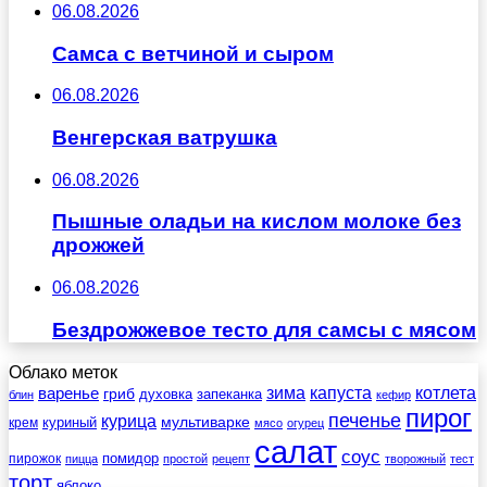
06.08.2026
Самса с ветчиной и сыром
06.08.2026
Венгерская ватрушка
06.08.2026
Пышные оладьи на кислом молоке без
дрожжей
06.08.2026
Бездрожжевое тесто для самсы с мясом
Облако меток
зима
котлета
варенье
капуста
гриб
духовка
запеканка
блин
кефир
пирог
печенье
курица
мультиварке
куриный
крем
мясо
огурец
салат
соус
помидор
пирожок
пицца
простой
рецепт
творожный
тест
торт
яблоко