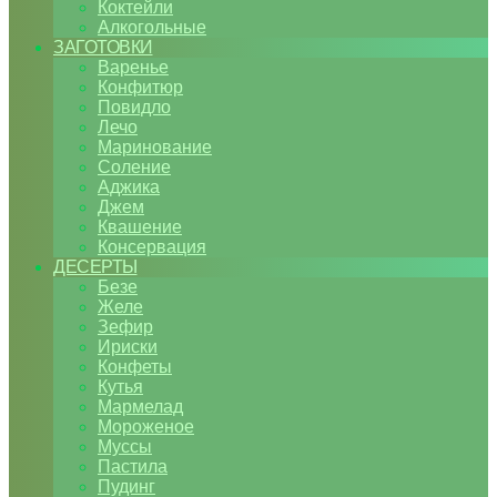
Коктейли
Алкогольные
ЗАГОТОВКИ
Варенье
Конфитюр
Повидло
Лечо
Маринование
Соление
Аджика
Джем
Квашение
Консервация
ДЕСЕРТЫ
Безе
Желе
Зефир
Ириски
Конфеты
Кутья
Мармелад
Мороженое
Муссы
Пастила
Пудинг