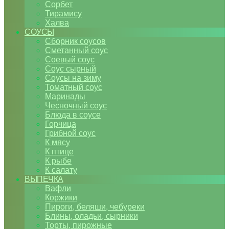
Сорбет
Тирамису
Халва
СОУСЫ
Сборник соусов
Сметанный соус
Соевый соус
Соус сырный
Соусы на зиму
Томатный соус
Маринады
Чесночный соус
Блюда в соусе
Горчица
Грибной соус
К мясу
К птице
К рыбе
К салату
ВЫПЕЧКА
Вафли
Коржики
Пироги, беляши, чебуреки
Блины, оладьи, сырники
Торты, пирожные