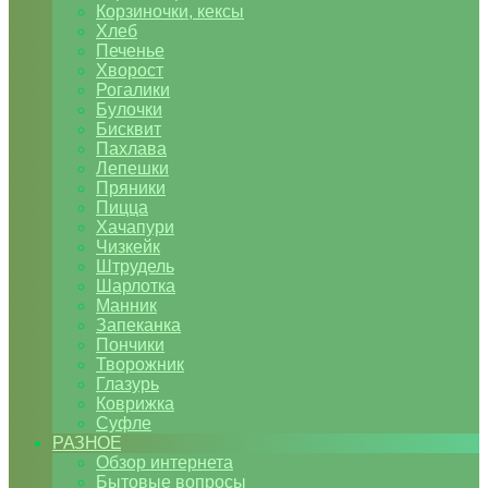
Корзиночки, кексы
Хлеб
Печенье
Хворост
Рогалики
Булочки
Бисквит
Пахлава
Лепешки
Пряники
Пицца
Хачапури
Чизкейк
Штрудель
Шарлотка
Манник
Запеканка
Пончики
Творожник
Глазурь
Коврижка
Суфле
РАЗНОЕ
Обзор интернета
Бытовые вопросы