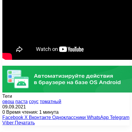
Теги
овощ
паста
соус
томатный
09.09.2021
0
Время чтения: 1 минута
Facebook
X
Вконтакте
Одноклассники
WhatsApp
Telegram
Viber
Печатать