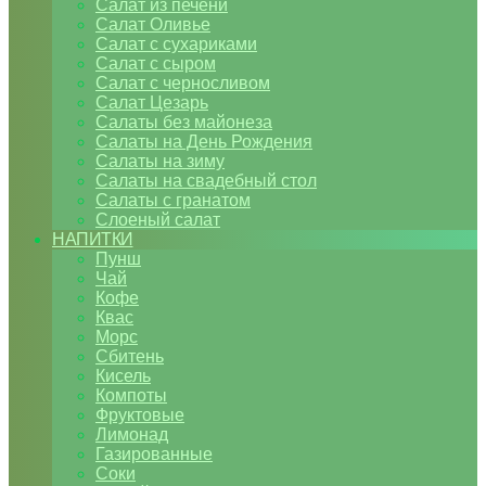
Салат из печени
Салат Оливье
Салат с сухариками
Салат с сыром
Салат с черносливом
Салат Цезарь
Салаты без майонеза
Салаты на День Рождения
Салаты на зиму
Салаты на свадебный стол
Салаты с гранатом
Слоеный салат
НАПИТКИ
Пунш
Чай
Кофе
Квас
Морс
Сбитень
Кисель
Компоты
Фруктовые
Лимонад
Газированные
Соки