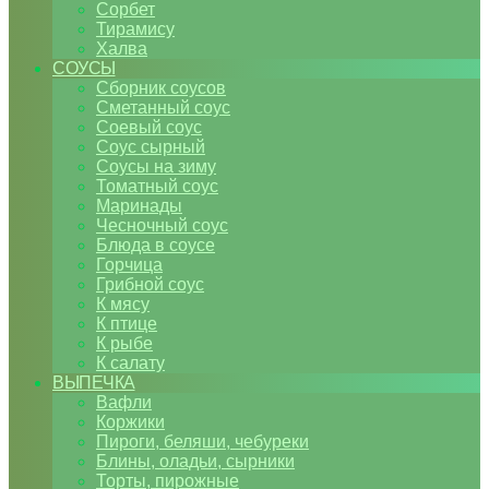
Сорбет
Тирамису
Халва
СОУСЫ
Сборник соусов
Сметанный соус
Соевый соус
Соус сырный
Соусы на зиму
Томатный соус
Маринады
Чесночный соус
Блюда в соусе
Горчица
Грибной соус
К мясу
К птице
К рыбе
К салату
ВЫПЕЧКА
Вафли
Коржики
Пироги, беляши, чебуреки
Блины, оладьи, сырники
Торты, пирожные