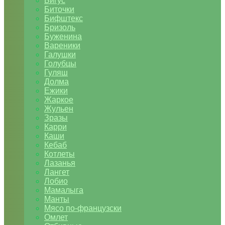
Бигус
Биточки
Бифштекс
Бризоль
Буженина
Вареники
Галушки
Голубцы
Гуляш
Долма
Ежики
Жаркое
Жульен
Зразы
Карри
Каши
Кебаб
Котлеты
Лазанья
Лангет
Лобио
Мамалыга
Манты
Мясо по-французски
Омлет