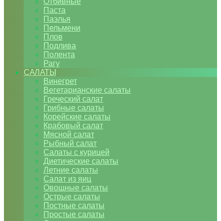
Отбивные
Паста
Паэлья
Пельмени
Плов
Подлива
Полента
Рагу
САЛАТЫ
Винегрет
Вегетарианские салаты
Греческий салат
Грибные салаты
Корейские салаты
Крабовый салат
Мясной салат
Рыбный салат
Салаты с курицей
Диетические салаты
Летние салаты
Салат из яиц
Овощные салаты
Острые салаты
Постные салаты
Простые салаты