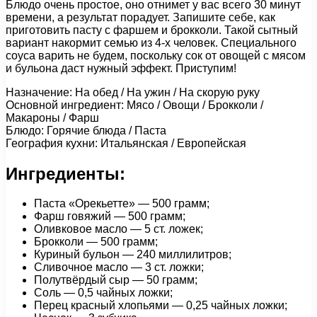
Блюдо очень простое, оно отнимет у вас всего 30 минут
времени, а результат порадует. Запишите себе, как
приготовить пасту с фаршем и брокколи. Такой сытный
вариант накормит семью из 4-х человек. Специального
соуса варить не будем, поскольку сок от овощей с мясом
и бульона даст нужный эффект. Приступим!
Назначение: На обед / На ужин / На скорую руку
Основной ингредиент: Мясо / Овощи / Брокколи /
Макароны / Фарш
Блюдо: Горячие блюда / Паста
География кухни: Итальянская / Европейская
Ингредиенты:
Паста «Орекьетте» — 500 грамм;
Фарш говяжий — 500 грамм;
Оливковое масло — 5 ст. ложек;
Брокколи — 500 грамм;
Куриный бульон — 240 миллилитров;
Сливочное масло — 3 ст. ложки;
Полутвёрдый сыр — 50 грамм;
Соль — 0,5 чайных ложки;
Перец красный хлопьями — 0,25 чайных ложки;