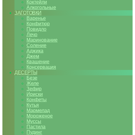
Коктейли
Алкогольные
ЗАГОТОВКИ
Варенье
Конфитюр
Повидло
Лечо
Маринование
Соление
Аджика
Джем
Квашение
Консервация
ДЕСЕРТЫ
Безе
Желе
Зефир
Ириски
Конфеты
Кутья
Мармелад
Мороженое
Муссы
Пастила
Пудинг