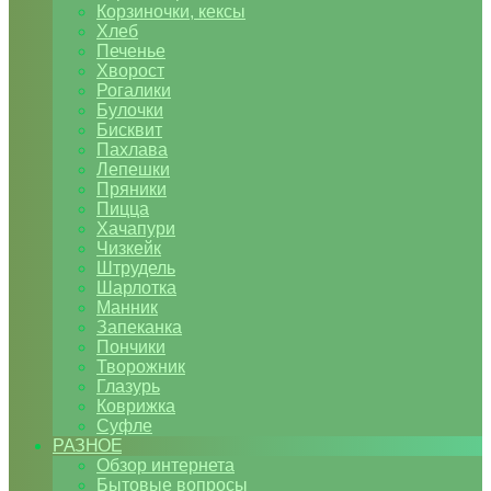
Корзиночки, кексы
Хлеб
Печенье
Хворост
Рогалики
Булочки
Бисквит
Пахлава
Лепешки
Пряники
Пицца
Хачапури
Чизкейк
Штрудель
Шарлотка
Манник
Запеканка
Пончики
Творожник
Глазурь
Коврижка
Суфле
РАЗНОЕ
Обзор интернета
Бытовые вопросы