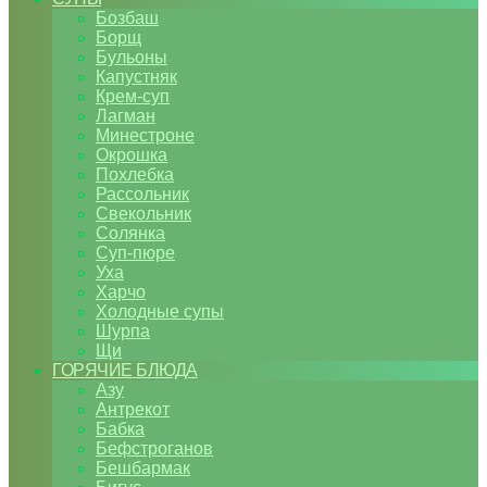
Бозбаш
Борщ
Бульоны
Капустняк
Крем-суп
Лагман
Минестроне
Окрошка
Похлебка
Рассольник
Свекольник
Солянка
Суп-пюре
Уха
Харчо
Холодные супы
Шурпа
Щи
ГОРЯЧИЕ БЛЮДА
Азу
Антрекот
Бабка
Бефстроганов
Бешбармак