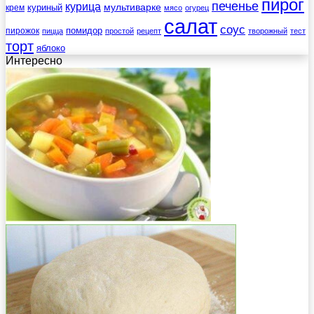
пирог
печенье
курица
мультиварке
куриный
крем
мясо
огурец
салат
соус
помидор
пирожок
пицца
простой
рецепт
творожный
тест
торт
яблоко
Интересно