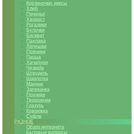
Корзиночки, кексы
Хлеб
Печенье
Хворост
Рогалики
Булочки
Бисквит
Пахлава
Лепешки
Пряники
Пицца
Хачапури
Чизкейк
Штрудель
Шарлотка
Манник
Запеканка
Пончики
Творожник
Глазурь
Коврижка
Суфле
РАЗНОЕ
Обзор интернета
Бытовые вопросы