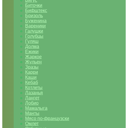
Бигус
Биточки
Бифштекс
Бризоль
Буженина
Вареники
Галушки
Голубцы
Гуляш
Долма
Ежики
Жаркое
Жульен
Зразы
Карри
Каши
Кебаб
Котлеты
Лазанья
Лангет
Лобио
Мамалыга
Манты
Мясо по-французски
Омлет