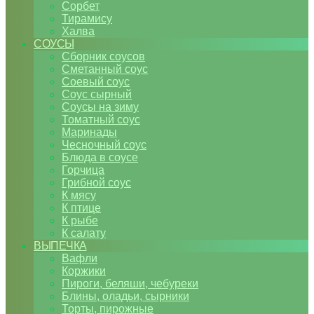
Сорбет
Тирамису
Халва
СОУСЫ
Сборник соусов
Сметанный соус
Соевый соус
Соус сырный
Соусы на зиму
Томатный соус
Маринады
Чесночный соус
Блюда в соусе
Горчица
Грибной соус
К мясу
К птице
К рыбе
К салату
ВЫПЕЧКА
Вафли
Коржики
Пироги, беляши, чебуреки
Блины, оладьи, сырники
Торты, пирожные