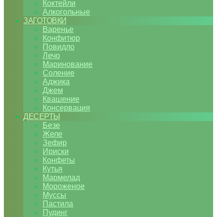
Коктейли
Алкогольные
ЗАГОТОВКИ
Варенье
Конфитюр
Повидло
Лечо
Маринование
Соление
Аджика
Джем
Квашение
Консервация
ДЕСЕРТЫ
Безе
Желе
Зефир
Ириски
Конфеты
Кутья
Мармелад
Мороженое
Муссы
Пастила
Пудинг