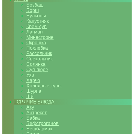
Бозбаш
Борщ
Бульоны
Капустняк
Крем-суп
Лагман
Минестроне
Окрошка
Похлебка
Рассольник
Свекольник
Солянка
Суп-пюре
Уха
Харчо
Холодные супы
Шурпа
Щи
ГОРЯЧИЕ БЛЮДА
Азу
Антрекот
Бабка
Бефстроганов
Бешбармак