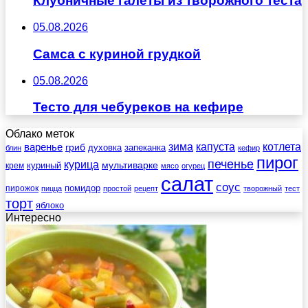
Клубничные галеты из творожного теста
05.08.2026
Самса с куриной грудкой
05.08.2026
Тесто для чебуреков на кефире
Облако меток
зима
котлета
варенье
капуста
гриб
духовка
запеканка
блин
кефир
пирог
печенье
курица
мультиварке
куриный
крем
мясо
огурец
салат
соус
помидор
пирожок
пицца
простой
рецепт
творожный
тест
торт
яблоко
Интересно