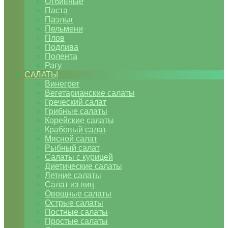
Отбивные
Паста
Паэлья
Пельмени
Плов
Подлива
Полента
Рагу
САЛАТЫ
Винегрет
Вегетарианские салаты
Греческий салат
Грибные салаты
Корейские салаты
Крабовый салат
Мясной салат
Рыбный салат
Салаты с курицей
Диетические салаты
Летние салаты
Салат из яиц
Овощные салаты
Острые салаты
Постные салаты
Простые салаты