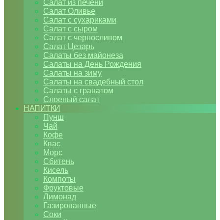
Салат из печени
Салат Оливье
Салат с сухариками
Салат с сыром
Салат с черносливом
Салат Цезарь
Салаты без майонеза
Салаты на День Рождения
Салаты на зиму
Салаты на свадебный стол
Салаты с гранатом
Слоеный салат
НАПИТКИ
Пунш
Чай
Кофе
Квас
Морс
Сбитень
Кисель
Компоты
Фруктовые
Лимонад
Газированные
Соки