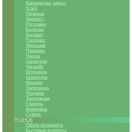
Корзиночки, кексы
Хлеб
Печенье
Хворост
Рогалики
Булочки
Бисквит
Пахлава
Лепешки
Пряники
Пицца
Хачапури
Чизкейк
Штрудель
Шарлотка
Манник
Запеканка
Пончики
Творожник
Глазурь
Коврижка
Суфле
РАЗНОЕ
Обзор интернета
Бытовые вопросы