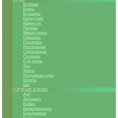
Бозбаш
Борщ
Бульоны
Капустняк
Крем-суп
Лагман
Минестроне
Окрошка
Похлебка
Рассольник
Свекольник
Солянка
Суп-пюре
Уха
Харчо
Холодные супы
Шурпа
Щи
ГОРЯЧИЕ БЛЮДА
Азу
Антрекот
Бабка
Бефстроганов
Бешбармак