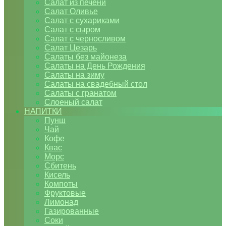
Салат из печени
Салат Оливье
Салат с сухариками
Салат с сыром
Салат с черносливом
Салат Цезарь
Салаты без майонеза
Салаты на День Рождения
Салаты на зиму
Салаты на свадебный стол
Салаты с гранатом
Слоеный салат
НАПИТКИ
Пунш
Чай
Кофе
Квас
Морс
Сбитень
Кисель
Компоты
Фруктовые
Лимонад
Газированные
Соки