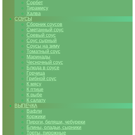
Сорбет
Тирамису
Халва
СОУСЫ
Сборник соусов
Сметанный соус
Соевый соус
Соус сырный
Соусы на зиму
Томатный соус
Маринады
Чесночный соус
Блюда в соусе
Горчица
Грибной соус
К мясу
К птице
К рыбе
К салату
ВЫПЕЧКА
Вафли
Коржики
Пироги, беляши, чебуреки
Блины, оладьи, сырники
Торты, пирожные