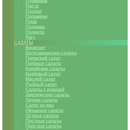
Отбивные
Паста
Паэлья
Пельмени
Плов
Подлива
Полента
Рагу
САЛАТЫ
Винегрет
Вегетарианские салаты
Греческий салат
Грибные салаты
Корейские салаты
Крабовый салат
Мясной салат
Рыбный салат
Салаты с курицей
Диетические салаты
Летние салаты
Салат из яиц
Овощные салаты
Острые салаты
Постные салаты
Простые салаты