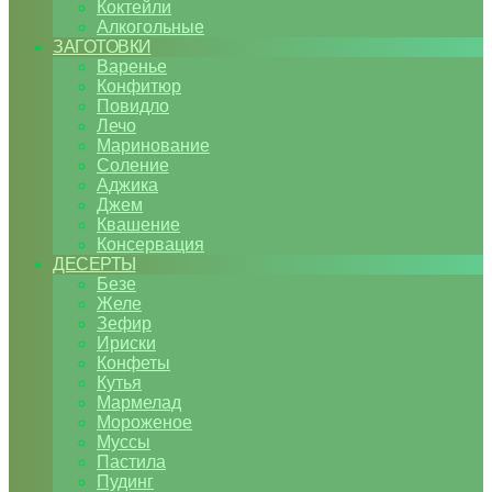
Коктейли
Алкогольные
ЗАГОТОВКИ
Варенье
Конфитюр
Повидло
Лечо
Маринование
Соление
Аджика
Джем
Квашение
Консервация
ДЕСЕРТЫ
Безе
Желе
Зефир
Ириски
Конфеты
Кутья
Мармелад
Мороженое
Муссы
Пастила
Пудинг