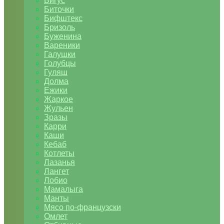
Бигус
Биточки
Бифштекс
Бризоль
Буженина
Вареники
Галушки
Голубцы
Гуляш
Долма
Ежики
Жаркое
Жульен
Зразы
Карри
Каши
Кебаб
Котлеты
Лазанья
Лангет
Лобио
Мамалыга
Манты
Мясо по-французски
Омлет