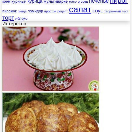
пирог
печенье
курица
мультиварке
куриный
крем
мясо
огурец
салат
соус
помидор
пирожок
пицца
простой
рецепт
творожный
тест
торт
яблоко
Интересно