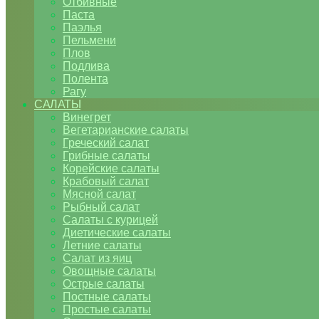
Отбивные
Паста
Паэлья
Пельмени
Плов
Подлива
Полента
Рагу
САЛАТЫ
Винегрет
Вегетарианские салаты
Греческий салат
Грибные салаты
Корейские салаты
Крабовый салат
Мясной салат
Рыбный салат
Салаты с курицей
Диетические салаты
Летние салаты
Салат из яиц
Овощные салаты
Острые салаты
Постные салаты
Простые салаты