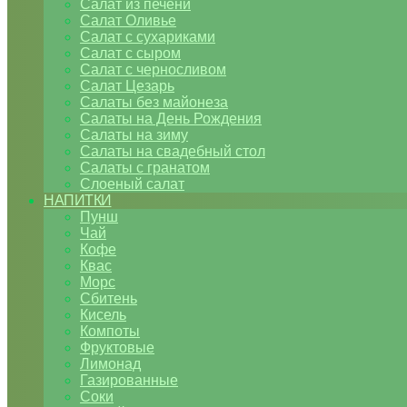
Салат из печени
Салат Оливье
Салат с сухариками
Салат с сыром
Салат с черносливом
Салат Цезарь
Салаты без майонеза
Салаты на День Рождения
Салаты на зиму
Салаты на свадебный стол
Салаты с гранатом
Слоеный салат
НАПИТКИ
Пунш
Чай
Кофе
Квас
Морс
Сбитень
Кисель
Компоты
Фруктовые
Лимонад
Газированные
Соки