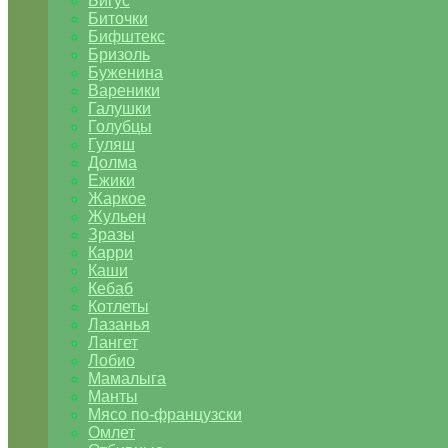
Бигус
Биточки
Бифштекс
Бризоль
Буженина
Вареники
Галушки
Голубцы
Гуляш
Долма
Ежики
Жаркое
Жульен
Зразы
Карри
Каши
Кебаб
Котлеты
Лазанья
Лангет
Лобио
Мамалыга
Манты
Мясо по-французски
Омлет