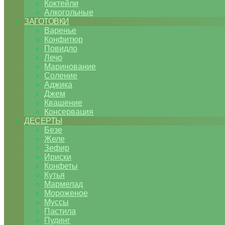
Коктейли
Алкогольные
ЗАГОТОВКИ
Варенье
Конфитюр
Повидло
Лечо
Маринование
Соление
Аджика
Джем
Квашение
Консервация
ДЕСЕРТЫ
Безе
Желе
Зефир
Ириски
Конфеты
Кутья
Мармелад
Мороженое
Муссы
Пастила
Пудинг