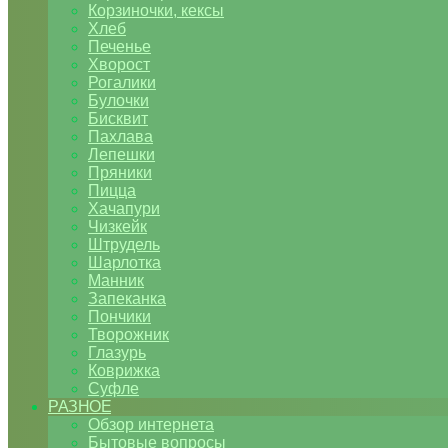
Корзиночки, кексы
Хлеб
Печенье
Хворост
Рогалики
Булочки
Бисквит
Пахлава
Лепешки
Пряники
Пицца
Хачапури
Чизкейк
Штрудель
Шарлотка
Манник
Запеканка
Пончики
Творожник
Глазурь
Коврижка
Суфле
РАЗНОЕ
Обзор интернета
Бытовые вопросы