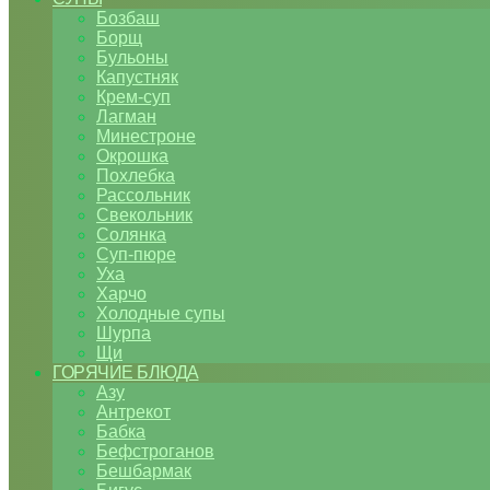
Бозбаш
Борщ
Бульоны
Капустняк
Крем-суп
Лагман
Минестроне
Окрошка
Похлебка
Рассольник
Свекольник
Солянка
Суп-пюре
Уха
Харчо
Холодные супы
Шурпа
Щи
ГОРЯЧИЕ БЛЮДА
Азу
Антрекот
Бабка
Бефстроганов
Бешбармак