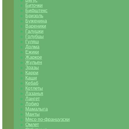
Бигус
Биточки
Бифштекс
Бризоль
Буженина
Вареники
Галушки
Голубцы
Гуляш
Долма
Ежики
Жаркое
Жульен
Зразы
Карри
Каши
Кебаб
Котлеты
Лазанья
Лангет
Лобио
Мамалыга
Манты
Мясо по-французски
Омлет