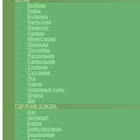
Бозбаш
Борщ
Бульоны
Капустняк
Крем-суп
Лагман
Минестроне
Окрошка
Похлебка
Рассольник
Свекольник
Солянка
Суп-пюре
Уха
Харчо
Холодные супы
Шурпа
Щи
ГОРЯЧИЕ БЛЮДА
Азу
Антрекот
Бабка
Бефстроганов
Бешбармак