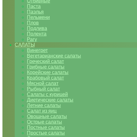
Отбивные
Паста
Паэлья
Пельмени
Плов
Подлива
Полента
Рагу
САЛАТЫ
Винегрет
Вегетарианские салаты
Греческий салат
Грибные салаты
Корейские салаты
Крабовый салат
Мясной салат
Рыбный салат
Салаты с курицей
Диетические салаты
Летние салаты
Салат из яиц
Овощные салаты
Острые салаты
Постные салаты
Простые салаты