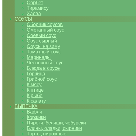
Сорбет
Тирамису
Халва
СОУСЫ
Сборник соусов
Сметанный соус
Соевый соус
Соус сырный
Соусы на зиму
Томатный соус
Маринады
Чесночный соус
Блюда в соусе
Горчица
Грибной соус
К мясу
К птице
К рыбе
К салату
ВЫПЕЧКА
Вафли
Коржики
Пироги, беляши, чебуреки
Блины, оладьи, сырники
Торты, пирожные