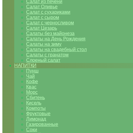
Салат из печени
Салат Оливье
Салат с сухариками
Салат с сыром
Салат с черносливом
Салат Цезарь
Салаты без майонеза
Салаты на День Рождения
Салаты на зиму
Салаты на свадебный стол
Салаты с гранатом
Слоеный салат
НАПИТКИ
Пунш
Чай
Кофе
Квас
Морс
Сбитень
Кисель
Компоты
Фруктовые
Лимонад
Газированные
Соки