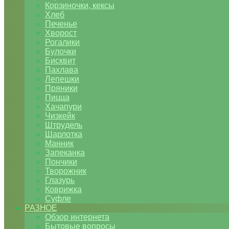
Корзиночки, кексы
Хлеб
Печенье
Хворост
Рогалики
Булочки
Бисквит
Пахлава
Лепешки
Пряники
Пицца
Хачапури
Чизкейк
Штрудель
Шарлотка
Манник
Запеканка
Пончики
Творожник
Глазурь
Коврижка
Суфле
РАЗНОЕ
Обзор интернета
Бытовые вопросы