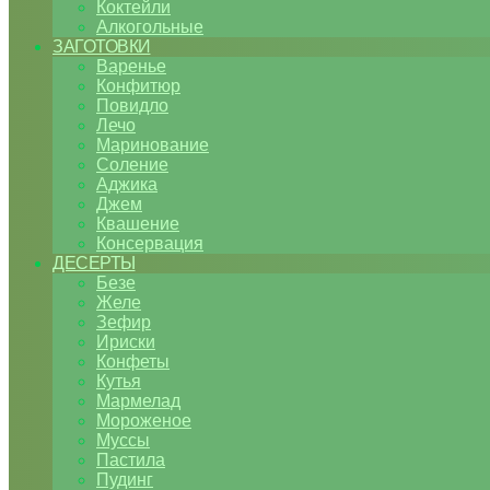
Коктейли
Алкогольные
ЗАГОТОВКИ
Варенье
Конфитюр
Повидло
Лечо
Маринование
Соление
Аджика
Джем
Квашение
Консервация
ДЕСЕРТЫ
Безе
Желе
Зефир
Ириски
Конфеты
Кутья
Мармелад
Мороженое
Муссы
Пастила
Пудинг