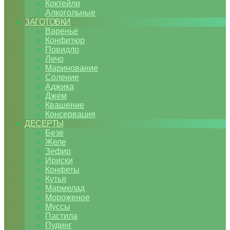
Коктейли
Алкогольные
ЗАГОТОВКИ
Варенье
Конфитюр
Повидло
Лечо
Маринование
Соление
Аджика
Джем
Квашение
Консервация
ДЕСЕРТЫ
Безе
Желе
Зефир
Ириски
Конфеты
Кутья
Мармелад
Мороженое
Муссы
Пастила
Пудинг