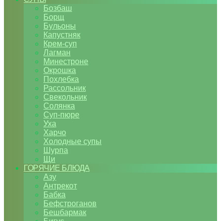
Бозбаш
Борщ
Бульоны
Капустняк
Крем-суп
Лагман
Минестроне
Окрошка
Похлебка
Рассольник
Свекольник
Солянка
Суп-пюре
Уха
Харчо
Холодные супы
Шурпа
Щи
ГОРЯЧИЕ БЛЮДА
Азу
Антрекот
Бабка
Бефстроганов
Бешбармак