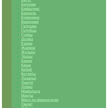
Бигус
Биточки
Бифштекс
Бризоль
Буженина
Вареники
Галушки
Голубцы
Гуляш
Долма
Ежики
Жаркое
Жульен
Зразы
Карри
Каши
Кебаб
Котлеты
Лазанья
Лангет
Лобио
Мамалыга
Манты
Мясо по-французски
Омлет