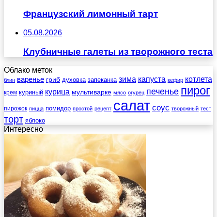
Французский лимонный тарт
05.08.2026
Клубничные галеты из творожного теста
Облако меток
зима
котлета
варенье
капуста
гриб
духовка
запеканка
блин
кефир
пирог
печенье
курица
мультиварке
куриный
крем
мясо
огурец
салат
соус
помидор
пирожок
пицца
простой
рецепт
творожный
тест
торт
яблоко
Интересно