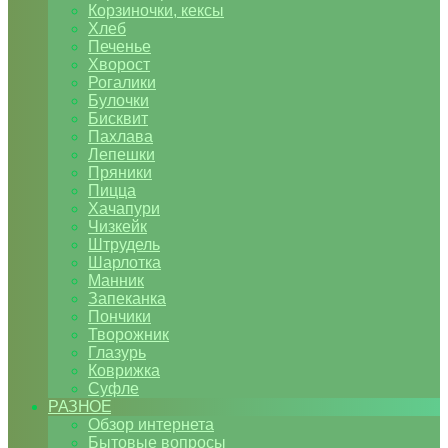
Корзиночки, кексы
Хлеб
Печенье
Хворост
Рогалики
Булочки
Бисквит
Пахлава
Лепешки
Пряники
Пицца
Хачапури
Чизкейк
Штрудель
Шарлотка
Манник
Запеканка
Пончики
Творожник
Глазурь
Коврижка
Суфле
РАЗНОЕ
Обзор интернета
Бытовые вопросы