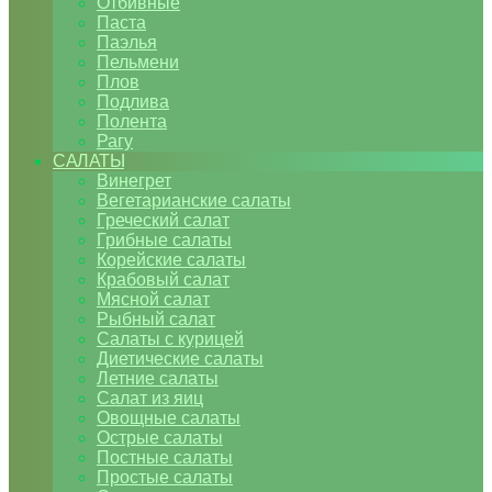
Отбивные
Паста
Паэлья
Пельмени
Плов
Подлива
Полента
Рагу
САЛАТЫ
Винегрет
Вегетарианские салаты
Греческий салат
Грибные салаты
Корейские салаты
Крабовый салат
Мясной салат
Рыбный салат
Салаты с курицей
Диетические салаты
Летние салаты
Салат из яиц
Овощные салаты
Острые салаты
Постные салаты
Простые салаты