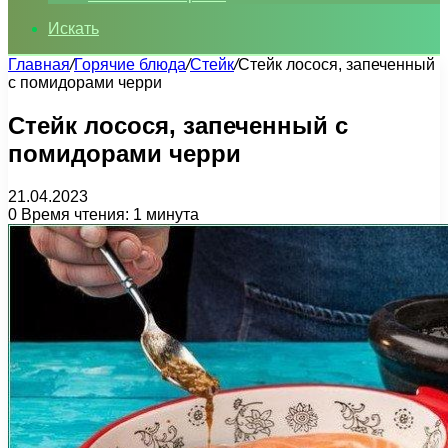
Искать
Главная
/
Горячие блюда
/
Стейк
/
Стейк лосося, запеченный
с помидорами черри
Стейк лосося, запеченный с
помидорами черри
21.04.2023
0
Время чтения: 1 минута