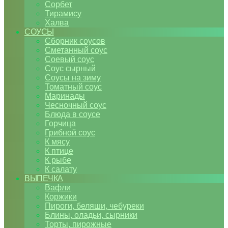
Сорбет
Тирамису
Халва
СОУСЫ
Сборник соусов
Сметанный соус
Соевый соус
Соус сырный
Соусы на зиму
Томатный соус
Маринады
Чесночный соус
Блюда в соусе
Горчица
Грибной соус
К мясу
К птице
К рыбе
К салату
ВЫПЕЧКА
Вафли
Коржики
Пироги, беляши, чебуреки
Блины, оладьи, сырники
Торты, пирожные