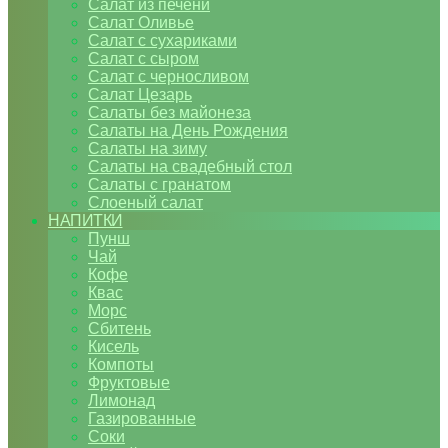
Салат из печени
Салат Оливье
Салат с сухариками
Салат с сыром
Салат с черносливом
Салат Цезарь
Салаты без майонеза
Салаты на День Рождения
Салаты на зиму
Салаты на свадебный стол
Салаты с гранатом
Слоеный салат
НАПИТКИ
Пунш
Чай
Кофе
Квас
Морс
Сбитень
Кисель
Компоты
Фруктовые
Лимонад
Газированные
Соки