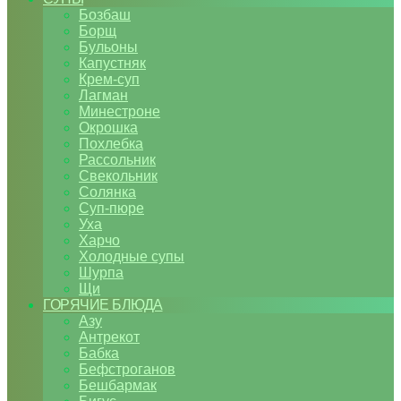
Бозбаш
Борщ
Бульоны
Капустняк
Крем-суп
Лагман
Минестроне
Окрошка
Похлебка
Рассольник
Свекольник
Солянка
Суп-пюре
Уха
Харчо
Холодные супы
Шурпа
Щи
ГОРЯЧИЕ БЛЮДА
Азу
Антрекот
Бабка
Бефстроганов
Бешбармак