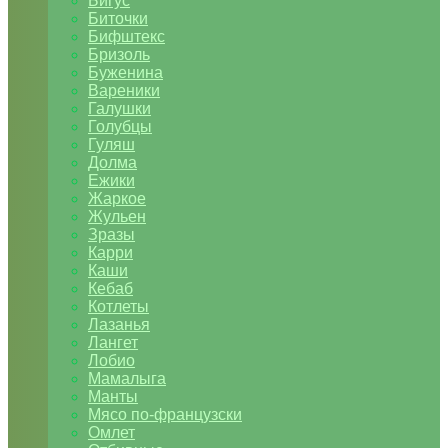
Бигус
Биточки
Бифштекс
Бризоль
Буженина
Вареники
Галушки
Голубцы
Гуляш
Долма
Ежики
Жаркое
Жульен
Зразы
Карри
Каши
Кебаб
Котлеты
Лазанья
Лангет
Лобио
Мамалыга
Манты
Мясо по-французски
Омлет