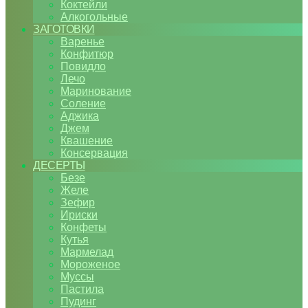
Коктейли
Алкогольные
ЗАГОТОВКИ
Варенье
Конфитюр
Повидло
Лечо
Маринование
Соление
Аджика
Джем
Квашение
Консервация
ДЕСЕРТЫ
Безе
Желе
Зефир
Ириски
Конфеты
Кутья
Мармелад
Мороженое
Муссы
Пастила
Пудинг