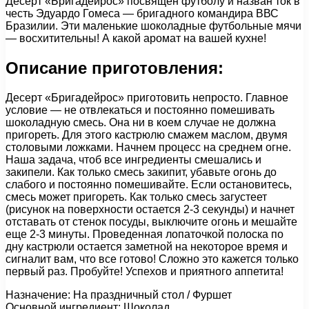
Десерт «Бригадейрос» посвящен футболу и назван ток в
честь Эдуардо Гомеса — бригадного командира ВВС
Бразилии. Эти маленькие шоколадные футбольные мячи
— восхитительны! А какой аромат на вашей кухне!
Описание приготовления:
Десерт «Бригадейрос» приготовить непросто. Главное
условие — не отвлекаться и постоянно помешивать
шоколадную смесь. Она ни в коем случае не должна
пригореть. Для этого кастрюлю смажем маслом, двумя
столовыми ложками. Начнем процесс на среднем огне.
Наша задача, чтоб все ингредиенты смешались и
закипели. Как только смесь закипит, убавьте огонь до
слабого и постоянно помешивайте. Если остановитесь,
смесь может пригореть. Как только смесь загустеет
(рисунок на поверхности остается 2-3 секунды) и начнет
отставать от стенок посуды, выключите огонь и мешайте
еще 2-3 минуты. Проведенная лопаточкой полоска по
дну кастрюли остается заметной на некоторое время и
сигналит вам, что все готово! Сложно это кажется только
первый раз. Пробуйте! Успехов и приятного аппетита!
Назначение: На праздничный стол / Фуршет
Основной ингредиент: Шоколад