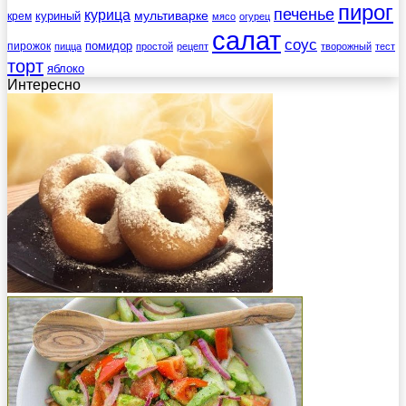
пирог
печенье
курица
мультиварке
куриный
крем
мясо
огурец
салат
соус
помидор
пирожок
пицца
простой
рецепт
творожный
тест
торт
яблоко
Интересно