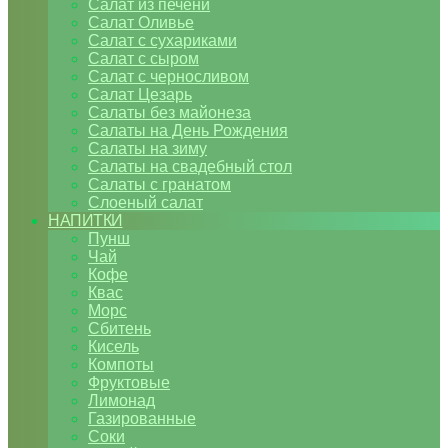
Салат из печени
Салат Оливье
Салат с сухариками
Салат с сыром
Салат с черносливом
Салат Цезарь
Салаты без майонеза
Салаты на День Рождения
Салаты на зиму
Салаты на свадебный стол
Салаты с гранатом
Слоеный салат
НАПИТКИ
Пунш
Чай
Кофе
Квас
Морс
Сбитень
Кисель
Компоты
Фруктовые
Лимонад
Газированные
Соки