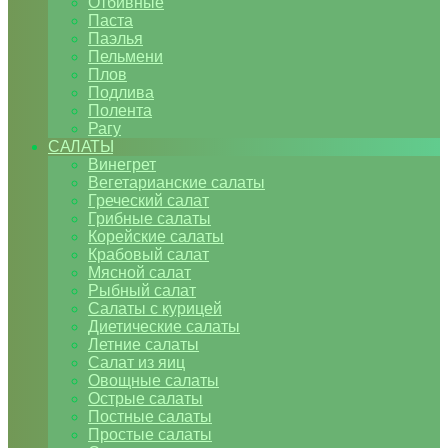
Отбивные
Паста
Паэлья
Пельмени
Плов
Подлива
Полента
Рагу
САЛАТЫ
Винегрет
Вегетарианские салаты
Греческий салат
Грибные салаты
Корейские салаты
Крабовый салат
Мясной салат
Рыбный салат
Салаты с курицей
Диетические салаты
Летние салаты
Салат из яиц
Овощные салаты
Острые салаты
Постные салаты
Простые салаты