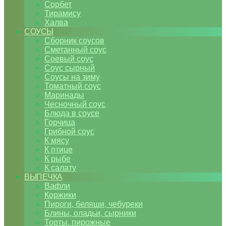
Сорбет
Тирамису
Халва
СОУСЫ
Сборник соусов
Сметанный соус
Соевый соус
Соус сырный
Соусы на зиму
Томатный соус
Маринады
Чесночный соус
Блюда в соусе
Горчица
Грибной соус
К мясу
К птице
К рыбе
К салату
ВЫПЕЧКА
Вафли
Коржики
Пироги, беляши, чебуреки
Блины, оладьи, сырники
Торты, пирожные