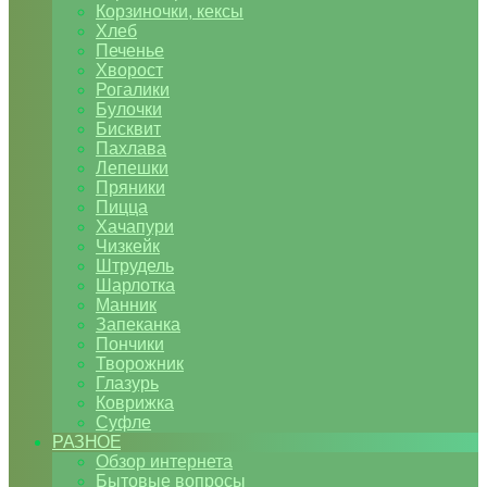
Корзиночки, кексы
Хлеб
Печенье
Хворост
Рогалики
Булочки
Бисквит
Пахлава
Лепешки
Пряники
Пицца
Хачапури
Чизкейк
Штрудель
Шарлотка
Манник
Запеканка
Пончики
Творожник
Глазурь
Коврижка
Суфле
РАЗНОЕ
Обзор интернета
Бытовые вопросы