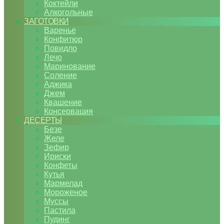
Коктейли
Алкогольные
ЗАГОТОВКИ
Варенье
Конфитюр
Повидло
Лечо
Маринование
Соление
Аджика
Джем
Квашение
Консервация
ДЕСЕРТЫ
Безе
Желе
Зефир
Ириски
Конфеты
Кутья
Мармелад
Мороженое
Муссы
Пастила
Пудинг