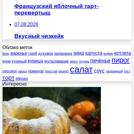
Французский яблочный тарт-
перевертыш
07.08.2026
Вкусный чизкейк
Облако меток
зима
котлета
варенье
капуста
гриб
духовка
запеканка
блин
кефир
пирог
печенье
курица
мультиварке
куриный
крем
мясо
огурец
салат
соус
помидор
пирожок
пицца
простой
рецепт
творожный
тест
торт
яблоко
Интересно