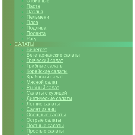
Отбивные
Паста
Паэлья
Пельмени
Плов
Подлива
Полента
Рагу
САЛАТЫ
Винегрет
Вегетарианские салаты
Греческий салат
Грибные салаты
Корейские салаты
Крабовый салат
Мясной салат
Рыбный салат
Салаты с курицей
Диетические салаты
Летние салаты
Салат из яиц
Овощные салаты
Острые салаты
Постные салаты
Простые салаты