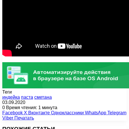
Теги
индейка
паста
сметана
03.09.2020
0
Время чтения: 1 минута
Facebook
X
Вконтакте
Одноклассники
WhatsApp
Telegram
Viber
Печатать
ПОХОЖИЕ СТАТЬИ