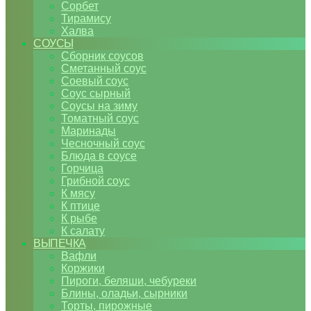
Сорбет
Тирамису
Халва
СОУСЫ
Сборник соусов
Сметанный соус
Соевый соус
Соус сырный
Соусы на зиму
Томатный соус
Маринады
Чесночный соус
Блюда в соусе
Горчица
Грибной соус
К мясу
К птице
К рыбе
К салату
ВЫПЕЧКА
Вафли
Коржики
Пироги, беляши, чебуреки
Блины, оладьи, сырники
Торты, пирожные