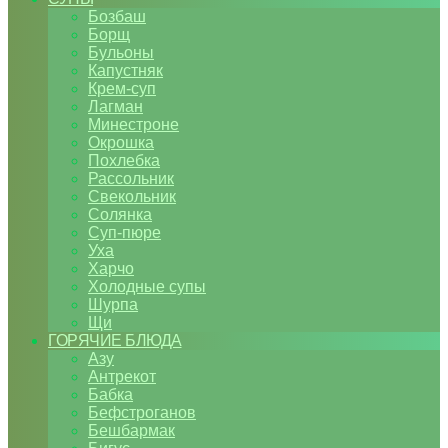
Бозбаш
Борщ
Бульоны
Капустняк
Крем-суп
Лагман
Минестроне
Окрошка
Похлебка
Рассольник
Свекольник
Солянка
Суп-пюре
Уха
Харчо
Холодные супы
Шурпа
Щи
ГОРЯЧИЕ БЛЮДА
Азу
Антрекот
Бабка
Бефстроганов
Бешбармак