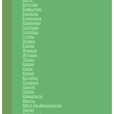
Бигус
Биточки
Бифштекс
Бризоль
Буженина
Вареники
Галушки
Голубцы
Гуляш
Долма
Ежики
Жаркое
Жульен
Зразы
Карри
Каши
Кебаб
Котлеты
Лазанья
Лангет
Лобио
Мамалыга
Манты
Мясо по-французски
Омлет