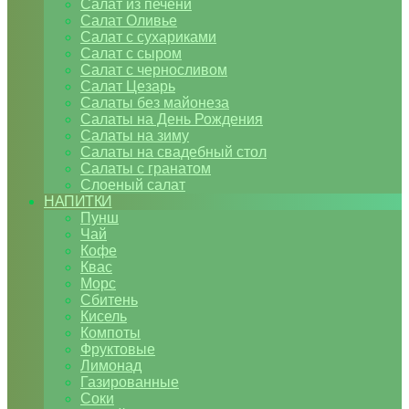
Салат из печени
Салат Оливье
Салат с сухариками
Салат с сыром
Салат с черносливом
Салат Цезарь
Салаты без майонеза
Салаты на День Рождения
Салаты на зиму
Салаты на свадебный стол
Салаты с гранатом
Слоеный салат
НАПИТКИ
Пунш
Чай
Кофе
Квас
Морс
Сбитень
Кисель
Компоты
Фруктовые
Лимонад
Газированные
Соки