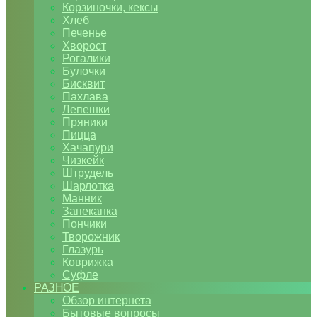
Корзиночки, кексы
Хлеб
Печенье
Хворост
Рогалики
Булочки
Бисквит
Пахлава
Лепешки
Пряники
Пицца
Хачапури
Чизкейк
Штрудель
Шарлотка
Манник
Запеканка
Пончики
Творожник
Глазурь
Коврижка
Суфле
РАЗНОЕ
Обзор интернета
Бытовые вопросы