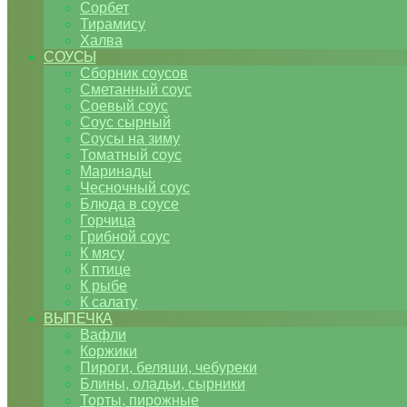
Сорбет
Тирамису
Халва
СОУСЫ
Сборник соусов
Сметанный соус
Соевый соус
Соус сырный
Соусы на зиму
Томатный соус
Маринады
Чесночный соус
Блюда в соусе
Горчица
Грибной соус
К мясу
К птице
К рыбе
К салату
ВЫПЕЧКА
Вафли
Коржики
Пироги, беляши, чебуреки
Блины, оладьи, сырники
Торты, пирожные