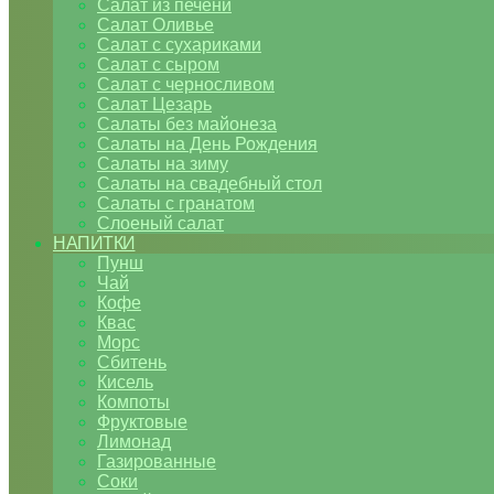
Салат из печени
Салат Оливье
Салат с сухариками
Салат с сыром
Салат с черносливом
Салат Цезарь
Салаты без майонеза
Салаты на День Рождения
Салаты на зиму
Салаты на свадебный стол
Салаты с гранатом
Слоеный салат
НАПИТКИ
Пунш
Чай
Кофе
Квас
Морс
Сбитень
Кисель
Компоты
Фруктовые
Лимонад
Газированные
Соки