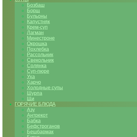
Бозбаш
Борщ
Бульоны
Капустняк
Крем-суп
Лагман
Минестроне
Окрошка
Похлебка
Рассольник
Свекольник
Солянка
Суп-пюре
Уха
Харчо
Холодные супы
Шурпа
Щи
ГОРЯЧИЕ БЛЮДА
Азу
Антрекот
Бабка
Бефстроганов
Бешбармак