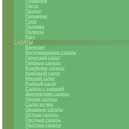
Отбивные
Паста
Паэлья
Пельмени
Плов
Подлива
Полента
Рагу
САЛАТЫ
Винегрет
Вегетарианские салаты
Греческий салат
Грибные салаты
Корейские салаты
Крабовый салат
Мясной салат
Рыбный салат
Салаты с курицей
Диетические салаты
Летние салаты
Салат из яиц
Овощные салаты
Острые салаты
Постные салаты
Простые салаты