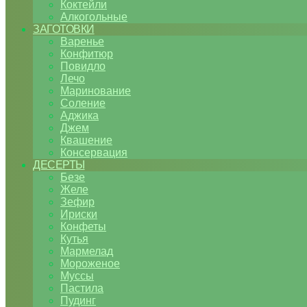
Коктейли
Алкогольные
ЗАГОТОВКИ
Варенье
Конфитюр
Повидло
Лечо
Маринование
Соление
Аджика
Джем
Квашение
Консервация
ДЕСЕРТЫ
Безе
Желе
Зефир
Ириски
Конфеты
Кутья
Мармелад
Мороженое
Муссы
Пастила
Пудинг