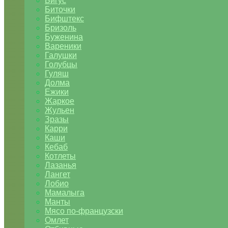
Бигус
Биточки
Бифштекс
Бризоль
Буженина
Вареники
Галушки
Голубцы
Гуляш
Долма
Ежики
Жаркое
Жульен
Зразы
Карри
Каши
Кебаб
Котлеты
Лазанья
Лангет
Лобио
Мамалыга
Манты
Мясо по-французски
Омлет