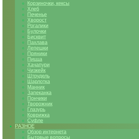
Корзиночки, кексы
Хлеб
Печенье
Хворост
Рогалики
Булочки
Бисквит
Пахлава
Лепешки
Пряники
Пицца
Хачапури
Чизкейк
Штрудель
Шарлотка
Манник
Запеканка
Пончики
Творожник
Глазурь
Коврижка
Суфле
РАЗНОЕ
Обзор интернета
Бытовые вопросы