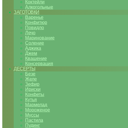
Коктейли
Алкогольные
ЗАГОТОВКИ
Варенье
Конфитюр
Повидло
Лечо
Маринование
Соление
Аджика
Джем
Квашение
Консервация
ДЕСЕРТЫ
Безе
Желе
Зефир
Ириски
Конфеты
Кутья
Мармелад
Мороженое
Муссы
Пастила
Пудинг