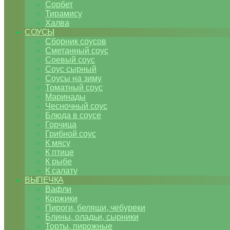
Сорбет
Тирамису
Халва
СОУСЫ
Сборник соусов
Сметанный соус
Соевый соус
Соус сырный
Соусы на зиму
Томатный соус
Маринады
Чесночный соус
Блюда в соусе
Горчица
Грибной соус
К мясу
К птице
К рыбе
К салату
ВЫПЕЧКА
Вафли
Коржики
Пироги, беляши, чебуреки
Блины, оладьи, сырники
Торты, пирожные