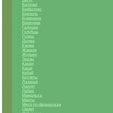
Бигус
Биточки
Бифштекс
Бризоль
Буженина
Вареники
Галушки
Голубцы
Гуляш
Долма
Ежики
Жаркое
Жульен
Зразы
Карри
Каши
Кебаб
Котлеты
Лазанья
Лангет
Лобио
Мамалыга
Манты
Мясо по-французски
Омлет