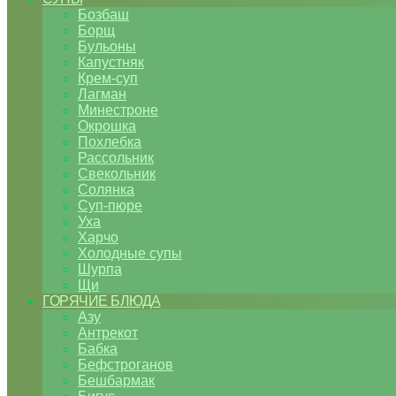
Бозбаш
Борщ
Бульоны
Капустняк
Крем-суп
Лагман
Минестроне
Окрошка
Похлебка
Рассольник
Свекольник
Солянка
Суп-пюре
Уха
Харчо
Холодные супы
Шурпа
Щи
ГОРЯЧИЕ БЛЮДА
Азу
Антрекот
Бабка
Бефстроганов
Бешбармак