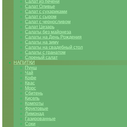
Салат из печени
Салат Оливье
Салат с сухариками
Салат с сыром
Салат с черносливом
Салат Цезарь
Салаты без майонеза
Салаты на День Рождения
Салаты на зиму
Салаты на свадебный стол
Салаты с гранатом
Слоеный салат
НАПИТКИ
Пунш
Чай
Кофе
Квас
Морс
Сбитень
Кисель
Компоты
Фруктовые
Лимонад
Газированные
Соки