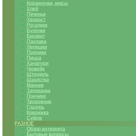
Корзиночки, кексы
Хлеб
Печенье
Хворост
Рогалики
Булочки
Бисквит
Пахлава
Лепешки
Пряники
Пицца
Хачапури
Чизкейк
Штрудель
Шарлотка
Манник
Запеканка
Пончики
Творожник
Глазурь
Коврижка
Суфле
РАЗНОЕ
Обзор интернета
Бытовые вопросы