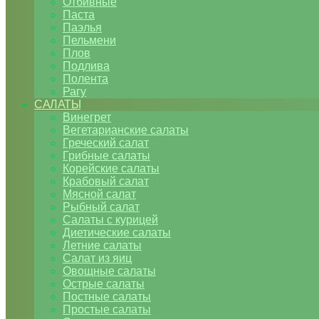
Отбивные
Паста
Паэлья
Пельмени
Плов
Подлива
Полента
Рагу
САЛАТЫ
Винегрет
Вегетарианские салаты
Греческий салат
Грибные салаты
Корейские салаты
Крабовый салат
Мясной салат
Рыбный салат
Салаты с курицей
Диетические салаты
Летние салаты
Салат из яиц
Овощные салаты
Острые салаты
Постные салаты
Простые салаты