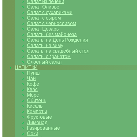
Салат из печени
Салат Оливье
Салат с сухариками
Салат с сыром
Салат с черносливом
Салат Цезарь
Салаты без майонеза
Салаты на День Рождения
Салаты на зиму
Салаты на свадебный стол
Салаты с гранатом
Слоеный салат
НАПИТКИ
Пунш
Чай
Кофе
Квас
Морс
Сбитень
Кисель
Компоты
Фруктовые
Лимонад
Газированные
Соки