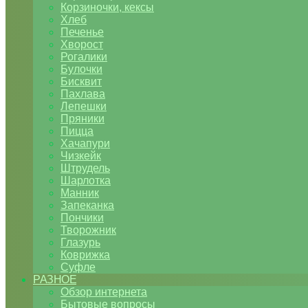
Корзиночки, кексы
Хлеб
Печенье
Хворост
Рогалики
Булочки
Бисквит
Пахлава
Лепешки
Пряники
Пицца
Хачапури
Чизкейк
Штрудель
Шарлотка
Манник
Запеканка
Пончики
Творожник
Глазурь
Коврижка
Суфле
РАЗНОЕ
Обзор интернета
Бытовые вопросы