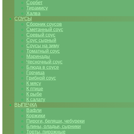
Сорбет
Тирамису
Халва
СОУСЫ
Сборник соусов
Сметанный соус
Соевый соус
Соус сырный
Соусы на зиму
Томатный соус
Маринады
Чесночный соус
Блюда в соусе
Горчица
Грибной соус
К мясу
К птице
К рыбе
К салату
ВЫПЕЧКА
Вафли
Коржики
Пироги, беляши, чебуреки
Блины, оладьи, сырники
Торты, пирожные