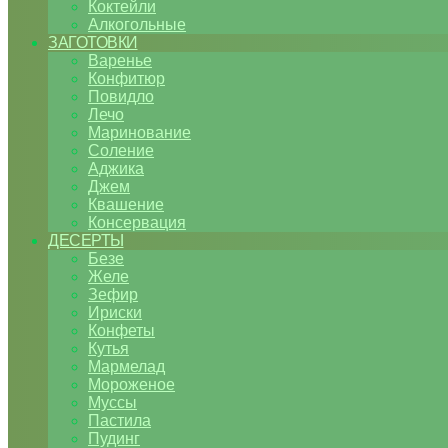
Коктейли
Алкогольные
ЗАГОТОВКИ
Варенье
Конфитюр
Повидло
Лечо
Маринование
Соление
Аджика
Джем
Квашение
Консервация
ДЕСЕРТЫ
Безе
Желе
Зефир
Ириски
Конфеты
Кутья
Мармелад
Мороженое
Муссы
Пастила
Пудинг