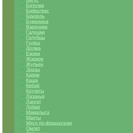
Бигус
Биточки
Бифштекс
Бризоль
Буженина
Вареники
Галушки
Голубцы
Гуляш
Долма
Ежики
Жаркое
Жульен
Зразы
Карри
Каши
Кебаб
Котлеты
Лазанья
Лангет
Лобио
Мамалыга
Манты
Мясо по-французски
Омлет