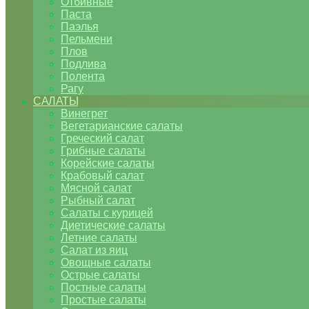
Отбивные
Паста
Паэлья
Пельмени
Плов
Подлива
Полента
Рагу
САЛАТЫ
Винегрет
Вегетарианские салаты
Греческий салат
Грибные салаты
Корейские салаты
Крабовый салат
Мясной салат
Рыбный салат
Салаты с курицей
Диетические салаты
Летние салаты
Салат из яиц
Овощные салаты
Острые салаты
Постные салаты
Простые салаты