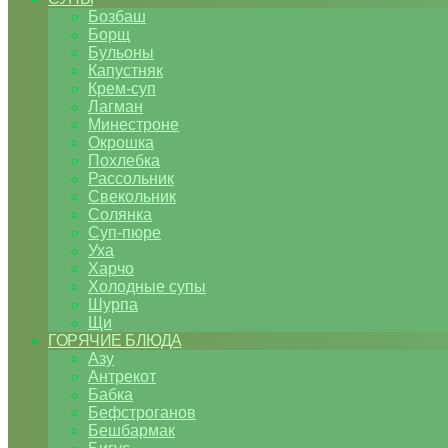
Бозбаш
Борщ
Бульоны
Капустняк
Крем-суп
Лагман
Минестроне
Окрошка
Похлебка
Рассольник
Свекольник
Солянка
Суп-пюре
Уха
Харчо
Холодные супы
Шурпа
Щи
ГОРЯЧИЕ БЛЮДА
Азу
Антрекот
Бабка
Бефстроганов
Бешбармак