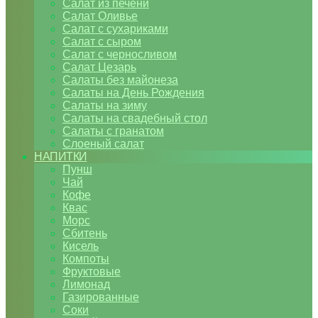
Салат из печени
Салат Оливье
Салат с сухариками
Салат с сыром
Салат с черносливом
Салат Цезарь
Салаты без майонеза
Салаты на День Рождения
Салаты на зиму
Салаты на свадебный стол
Салаты с гранатом
Слоеный салат
НАПИТКИ
Пунш
Чай
Кофе
Квас
Морс
Сбитень
Кисель
Компоты
Фруктовые
Лимонад
Газированные
Соки