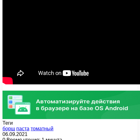
Теги
борщ
паста
томатный
06.09.2021
0
Время чтения: 1 минута