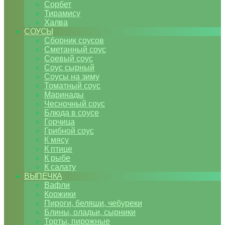
Сорбет
Тирамису
Халва
СОУСЫ
Сборник соусов
Сметанный соус
Соевый соус
Соус сырный
Соусы на зиму
Томатный соус
Маринады
Чесночный соус
Блюда в соусе
Горчица
Грибной соус
К мясу
К птице
К рыбе
К салату
ВЫПЕЧКА
Вафли
Коржики
Пироги, беляши, чебуреки
Блины, оладьи, сырники
Торты, пирожные