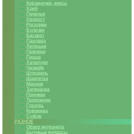
Корзиночки, кексы
Хлеб
Печенье
Хворост
Рогалики
Булочки
Бисквит
Пахлава
Лепешки
Пряники
Пицца
Хачапури
Чизкейк
Штрудель
Шарлотка
Манник
Запеканка
Пончики
Творожник
Глазурь
Коврижка
Суфле
РАЗНОЕ
Обзор интернета
Бытовые вопросы