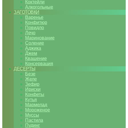
Коктейли
Алкогольные
ЗАГОТОВКИ
Варенье
Конфитюр
Повидло
Лечо
Маринование
Соление
Аджика
Джем
Квашение
Консервация
ДЕСЕРТЫ
Безе
Желе
Зефир
Ириски
Конфеты
Кутья
Мармелад
Мороженое
Муссы
Пастила
Пудинг