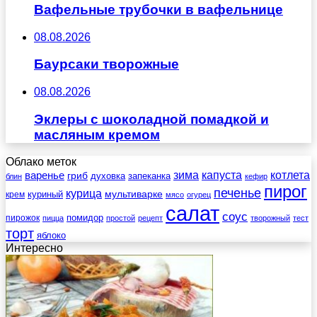
Вафельные трубочки в вафельнице
08.08.2026
Баурсаки творожные
08.08.2026
Эклеры с шоколадной помадкой и
масляным кремом
Облако меток
зима
котлета
варенье
капуста
гриб
духовка
запеканка
блин
кефир
пирог
печенье
курица
мультиварке
куриный
крем
мясо
огурец
салат
соус
помидор
пирожок
пицца
простой
рецепт
творожный
тест
торт
яблоко
Интересно