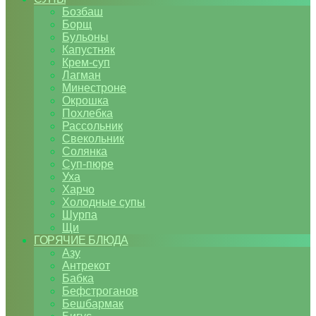
Бозбаш
Борщ
Бульоны
Капустняк
Крем-суп
Лагман
Минестроне
Окрошка
Похлебка
Рассольник
Свекольник
Солянка
Суп-пюре
Уха
Харчо
Холодные супы
Шурпа
Щи
ГОРЯЧИЕ БЛЮДА
Азу
Антрекот
Бабка
Бефстроганов
Бешбармак