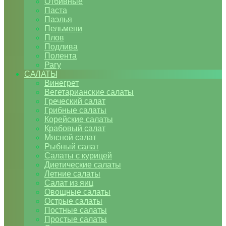
Отбивные
Паста
Паэлья
Пельмени
Плов
Подлива
Полента
Рагу
САЛАТЫ
Винегрет
Вегетарианские салаты
Греческий салат
Грибные салаты
Корейские салаты
Крабовый салат
Мясной салат
Рыбный салат
Салаты с курицей
Диетические салаты
Летние салаты
Салат из яиц
Овощные салаты
Острые салаты
Постные салаты
Простые салаты