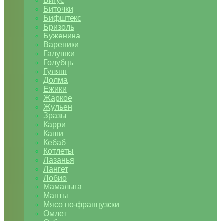
Бигус
Биточки
Бифштекс
Бризоль
Буженина
Вареники
Галушки
Голубцы
Гуляш
Долма
Ежики
Жаркое
Жульен
Зразы
Карри
Каши
Кебаб
Котлеты
Лазанья
Лангет
Лобио
Мамалыга
Манты
Мясо по-французски
Омлет