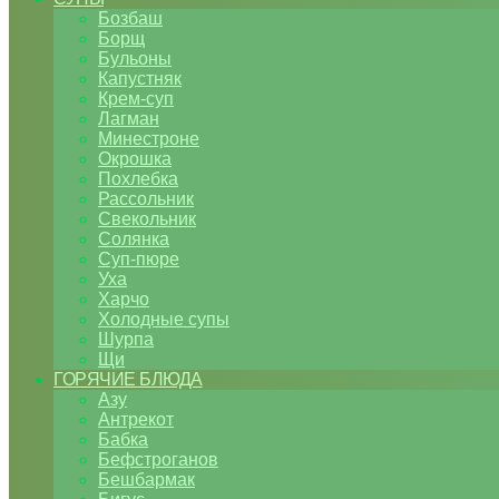
Бозбаш
Борщ
Бульоны
Капустняк
Крем-суп
Лагман
Минестроне
Окрошка
Похлебка
Рассольник
Свекольник
Солянка
Суп-пюре
Уха
Харчо
Холодные супы
Шурпа
Щи
ГОРЯЧИЕ БЛЮДА
Азу
Антрекот
Бабка
Бефстроганов
Бешбармак