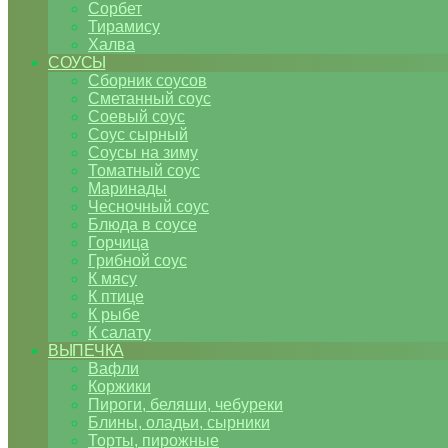
Сорбет
Тирамису
Халва
СОУСЫ
Сборник соусов
Сметанный соус
Соевый соус
Соус сырный
Соусы на зиму
Томатный соус
Маринады
Чесночный соус
Блюда в соусе
Горчица
Грибной соус
К мясу
К птице
К рыбе
К салату
ВЫПЕЧКА
Вафли
Коржики
Пироги, беляши, чебуреки
Блины, оладьи, сырники
Торты, пирожные