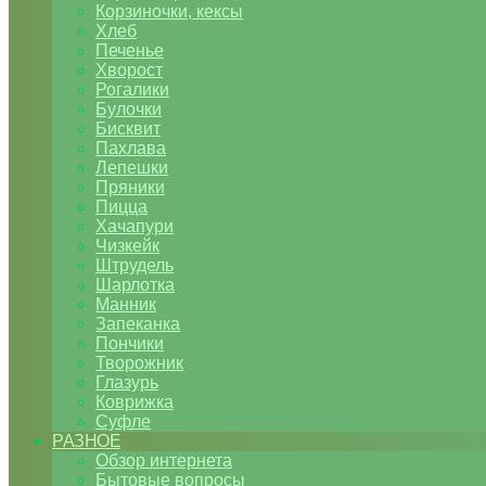
Корзиночки, кексы
Хлеб
Печенье
Хворост
Рогалики
Булочки
Бисквит
Пахлава
Лепешки
Пряники
Пицца
Хачапури
Чизкейк
Штрудель
Шарлотка
Манник
Запеканка
Пончики
Творожник
Глазурь
Коврижка
Суфле
РАЗНОЕ
Обзор интернета
Бытовые вопросы