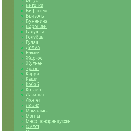
Бигус
Биточки
Бифштекс
Бризоль
Буженина
Вареники
Галушки
Голубцы
Гуляш
Долма
Ежики
Жаркое
Жульен
Зразы
Карри
Каши
Кебаб
Котлеты
Лазанья
Лангет
Лобио
Мамалыга
Манты
Мясо по-французски
Омлет