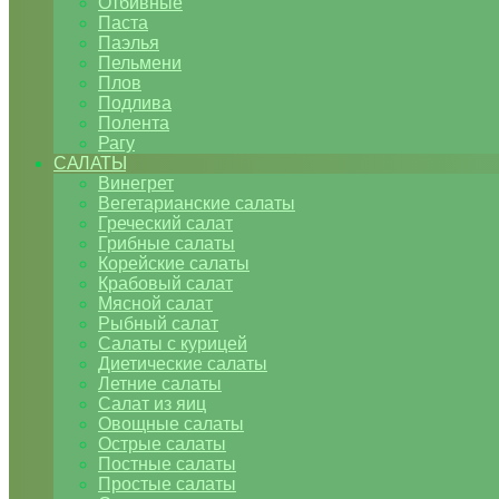
Отбивные
Паста
Паэлья
Пельмени
Плов
Подлива
Полента
Рагу
САЛАТЫ
Винегрет
Вегетарианские салаты
Греческий салат
Грибные салаты
Корейские салаты
Крабовый салат
Мясной салат
Рыбный салат
Салаты с курицей
Диетические салаты
Летние салаты
Салат из яиц
Овощные салаты
Острые салаты
Постные салаты
Простые салаты