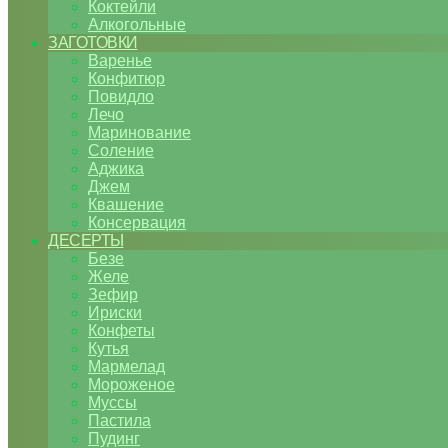
Коктейли
Алкогольные
ЗАГОТОВКИ
Варенье
Конфитюр
Повидло
Лечо
Маринование
Соление
Аджика
Джем
Квашение
Консервация
ДЕСЕРТЫ
Безе
Желе
Зефир
Ириски
Конфеты
Кутья
Мармелад
Мороженое
Муссы
Пастила
Пудинг