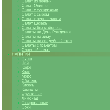
Салат из печени
Салат Оливье
Салат с сухариками
Салат с сыром
Салат с черносливом
Салат Цезарь
Салаты без майонеза
Салаты на День Рождения
Салаты на зиму
Салаты на свадебный стол
Салаты с гранатом
Слоеный салат
НАПИТКИ
Пунш
Чай
Кофе
Квас
Морс
Сбитень
Кисель
Компоты
Фруктовые
Лимонад
Газированные
Соки