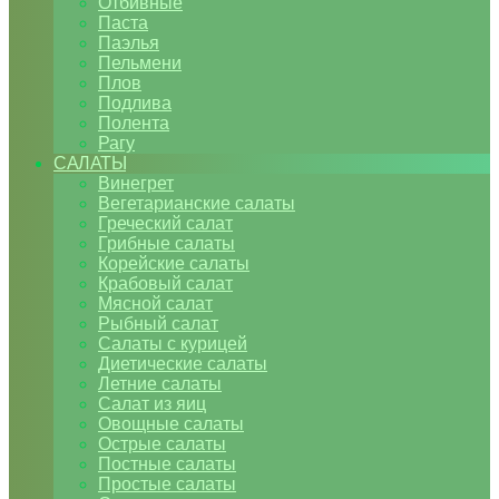
Отбивные
Паста
Паэлья
Пельмени
Плов
Подлива
Полента
Рагу
САЛАТЫ
Винегрет
Вегетарианские салаты
Греческий салат
Грибные салаты
Корейские салаты
Крабовый салат
Мясной салат
Рыбный салат
Салаты с курицей
Диетические салаты
Летние салаты
Салат из яиц
Овощные салаты
Острые салаты
Постные салаты
Простые салаты