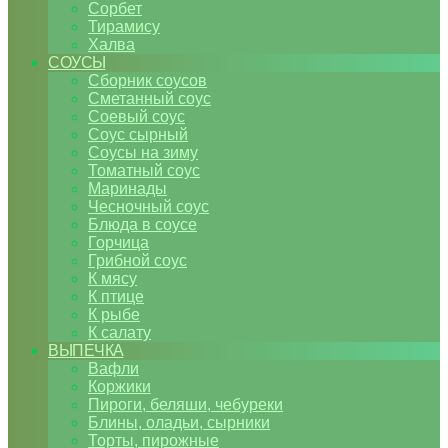
Сорбет
Тирамису
Халва
СОУСЫ
Сборник соусов
Сметанный соус
Соевый соус
Соус сырный
Соусы на зиму
Томатный соус
Маринады
Чесночный соус
Блюда в соусе
Горчица
Грибной соус
К мясу
К птице
К рыбе
К салату
ВЫПЕЧКА
Вафли
Коржики
Пироги, беляши, чебуреки
Блины, оладьи, сырники
Торты, пирожные