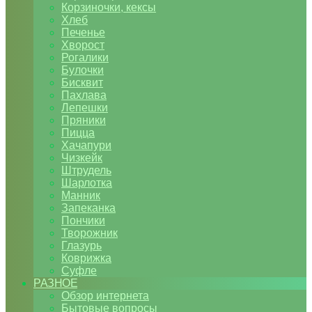
Корзиночки, кексы
Хлеб
Печенье
Хворост
Рогалики
Булочки
Бисквит
Пахлава
Лепешки
Пряники
Пицца
Хачапури
Чизкейк
Штрудель
Шарлотка
Манник
Запеканка
Пончики
Творожник
Глазурь
Коврижка
Суфле
РАЗНОЕ
Обзор интернета
Бытовые вопросы