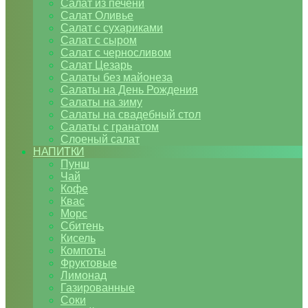
Салат из печени
Салат Оливье
Салат с сухариками
Салат с сыром
Салат с черносливом
Салат Цезарь
Салаты без майонеза
Салаты на День Рождения
Салаты на зиму
Салаты на свадебный стол
Салаты с гранатом
Слоеный салат
НАПИТКИ
Пунш
Чай
Кофе
Квас
Морс
Сбитень
Кисель
Компоты
Фруктовые
Лимонад
Газированные
Соки