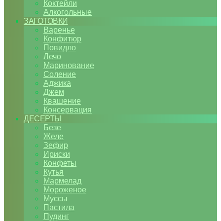
Коктейли
Алкогольные
ЗАГОТОВКИ
Варенье
Конфитюр
Повидло
Лечо
Маринование
Соление
Аджика
Джем
Квашение
Консервация
ДЕСЕРТЫ
Безе
Желе
Зефир
Ириски
Конфеты
Кутья
Мармелад
Мороженое
Муссы
Пастила
Пудинг