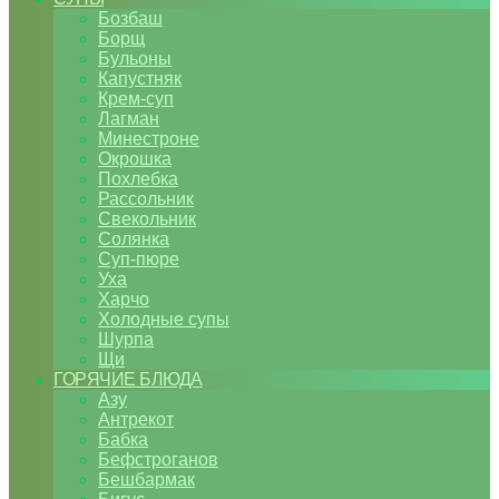
Бозбаш
Борщ
Бульоны
Капустняк
Крем-суп
Лагман
Минестроне
Окрошка
Похлебка
Рассольник
Свекольник
Солянка
Суп-пюре
Уха
Харчо
Холодные супы
Шурпа
Щи
ГОРЯЧИЕ БЛЮДА
Азу
Антрекот
Бабка
Бефстроганов
Бешбармак