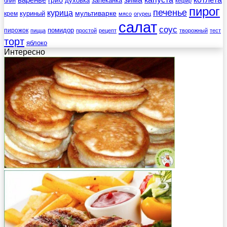
гриб
духовка
запеканка
блин
кефир
пирог
печенье
курица
мультиварке
куриный
крем
мясо
огурец
салат
соус
помидор
пирожок
пицца
простой
рецепт
творожный
тест
торт
яблоко
Интересно