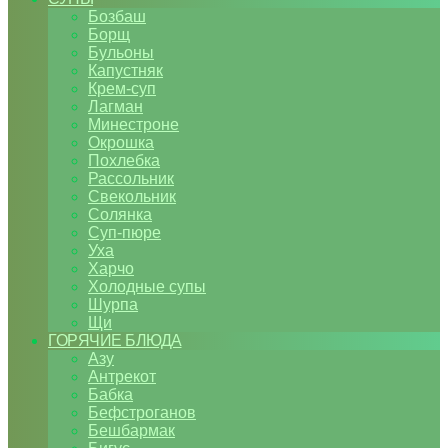
Бозбаш
Борщ
Бульоны
Капустняк
Крем-суп
Лагман
Минестроне
Окрошка
Похлебка
Рассольник
Свекольник
Солянка
Суп-пюре
Уха
Харчо
Холодные супы
Шурпа
Щи
ГОРЯЧИЕ БЛЮДА
Азу
Антрекот
Бабка
Бефстроганов
Бешбармак