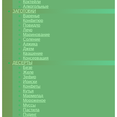
Коктейли
Алкогольные
ЗАГОТОВКИ
Варенье
Конфитюр
Повидло
Лечо
Маринование
Соление
Аджика
Джем
Квашение
Консервация
ДЕСЕРТЫ
Безе
Желе
Зефир
Ириски
Конфеты
Кутья
Мармелад
Мороженое
Муссы
Пастила
Пудинг