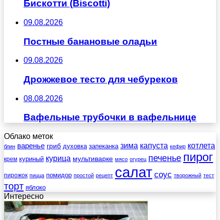
Бискотти (Biscotti)
09.08.2026
Постные банановые оладьи
09.08.2026
Дрожжевое тесто для чебуреков
08.08.2026
Вафельные трубочки в вафельнице
Облако меток
зима
котлета
варенье
капуста
гриб
духовка
запеканка
блин
кефир
пирог
печенье
курица
мультиварке
куриный
крем
мясо
огурец
салат
соус
помидор
пирожок
пицца
простой
рецепт
творожный
тест
торт
яблоко
Интересно