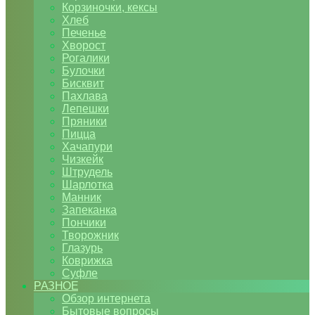
Корзиночки, кексы
Хлеб
Печенье
Хворост
Рогалики
Булочки
Бисквит
Пахлава
Лепешки
Пряники
Пицца
Хачапури
Чизкейк
Штрудель
Шарлотка
Манник
Запеканка
Пончики
Творожник
Глазурь
Коврижка
Суфле
РАЗНОЕ
Обзор интернета
Бытовые вопросы