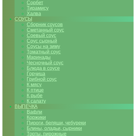
Сорбет
Тирамису
Халва
СОУСЫ
Сборник соусов
Сметанный соус
Соевый соус
Соус сырный
Соусы на зиму
Томатный соус
Маринады
Чесночный соус
Блюда в соусе
Горчица
Грибной соус
К мясу
К птице
К рыбе
К салату
ВЫПЕЧКА
Вафли
Коржики
Пироги, беляши, чебуреки
Блины, оладьи, сырники
Торты, пирожные