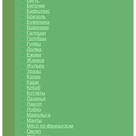
Бигус
Биточки
Бифштекс
Бризоль
Буженина
Вареники
Галушки
Голубцы
Гуляш
Долма
Ежики
Жаркое
Жульен
Зразы
Карри
Каши
Кебаб
Котлеты
Лазанья
Лангет
Лобио
Мамалыга
Манты
Мясо по-французски
Омлет