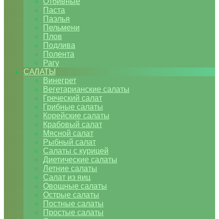
Отбивные
Паста
Паэлья
Пельмени
Плов
Подлива
Полента
Рагу
САЛАТЫ
Винегрет
Вегетарианские салаты
Греческий салат
Грибные салаты
Корейские салаты
Крабовый салат
Мясной салат
Рыбный салат
Салаты с курицей
Диетические салаты
Летние салаты
Салат из яиц
Овощные салаты
Острые салаты
Постные салаты
Простые салаты