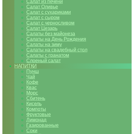
Салат из печени
Салат Оливье
Салат с сухариками
Салат с сыром
Салат с черносливом
Салат Цезарь
Салаты без майонеза
Салаты на День Рождения
Салаты на зиму
Салаты на свадебный стол
Салаты с гранатом
Слоеный салат
НАПИТКИ
Пунш
Чай
Кофе
Квас
Морс
Сбитень
Кисель
Компоты
Фруктовые
Лимонад
Газированные
Соки