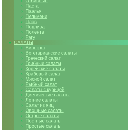
Отбивные
Паста
Паэлья
Пельмени
Плов
Подлива
Полента
Рагу
САЛАТЫ
Винегрет
Вегетарианские салаты
Греческий салат
Грибные салаты
Корейские салаты
Крабовый салат
Мясной салат
Рыбный салат
Салаты с курицей
Диетические салаты
Летние салаты
Салат из яиц
Овощные салаты
Острые салаты
Постные салаты
Простые салаты