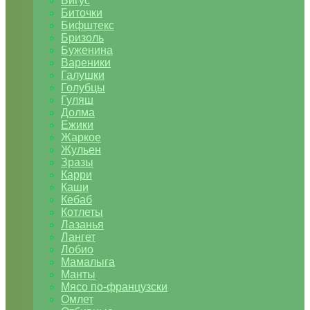
Бигус
Биточки
Бифштекс
Бризоль
Буженина
Вареники
Галушки
Голубцы
Гуляш
Долма
Ежики
Жаркое
Жульен
Зразы
Карри
Каши
Кебаб
Котлеты
Лазанья
Лангет
Лобио
Мамалыга
Манты
Мясо по-французски
Омлет