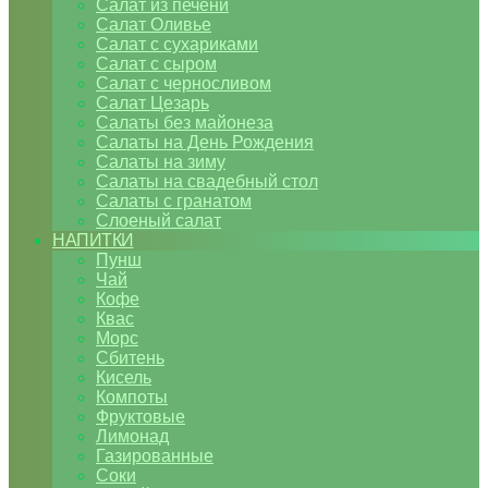
Салат из печени
Салат Оливье
Салат с сухариками
Салат с сыром
Салат с черносливом
Салат Цезарь
Салаты без майонеза
Салаты на День Рождения
Салаты на зиму
Салаты на свадебный стол
Салаты с гранатом
Слоеный салат
НАПИТКИ
Пунш
Чай
Кофе
Квас
Морс
Сбитень
Кисель
Компоты
Фруктовые
Лимонад
Газированные
Соки