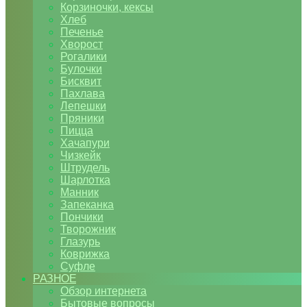
Корзиночки, кексы
Хлеб
Печенье
Хворост
Рогалики
Булочки
Бисквит
Пахлава
Лепешки
Пряники
Пицца
Хачапури
Чизкейк
Штрудель
Шарлотка
Манник
Запеканка
Пончики
Творожник
Глазурь
Коврижка
Суфле
РАЗНОЕ
Обзор интернета
Бытовые вопросы