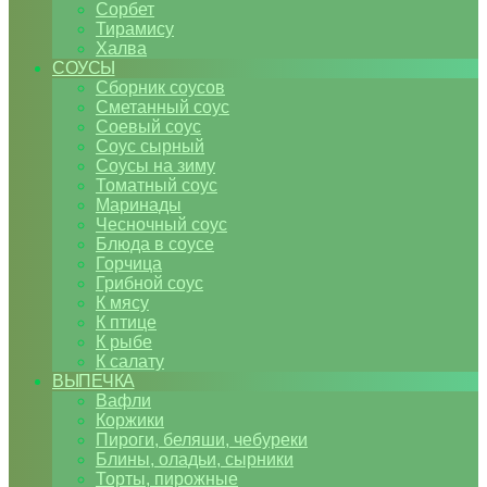
Сорбет
Тирамису
Халва
СОУСЫ
Сборник соусов
Сметанный соус
Соевый соус
Соус сырный
Соусы на зиму
Томатный соус
Маринады
Чесночный соус
Блюда в соусе
Горчица
Грибной соус
К мясу
К птице
К рыбе
К салату
ВЫПЕЧКА
Вафли
Коржики
Пироги, беляши, чебуреки
Блины, оладьи, сырники
Торты, пирожные