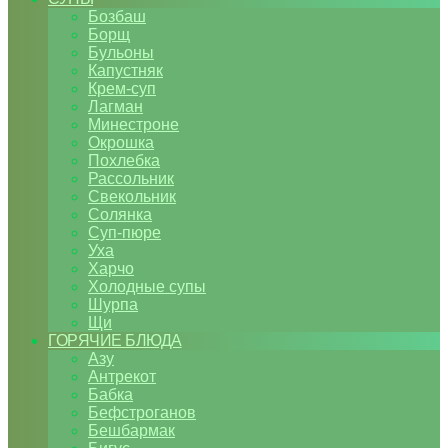
Бозбаш
Борщ
Бульоны
Капустняк
Крем-суп
Лагман
Минестроне
Окрошка
Похлебка
Рассольник
Свекольник
Солянка
Суп-пюре
Уха
Харчо
Холодные супы
Шурпа
Щи
ГОРЯЧИЕ БЛЮДА
Азу
Антрекот
Бабка
Бефстроганов
Бешбармак