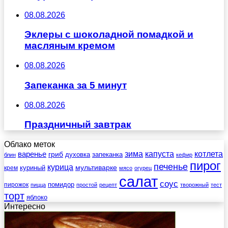
08.08.2026
Эклеры с шоколадной помадкой и
масляным кремом
08.08.2026
Запеканка за 5 минут
08.08.2026
Праздничный завтрак
Облако меток
зима
котлета
варенье
капуста
гриб
духовка
запеканка
блин
кефир
пирог
печенье
курица
мультиварке
куриный
крем
мясо
огурец
салат
соус
помидор
пирожок
пицца
простой
рецепт
творожный
тест
торт
яблоко
Интересно