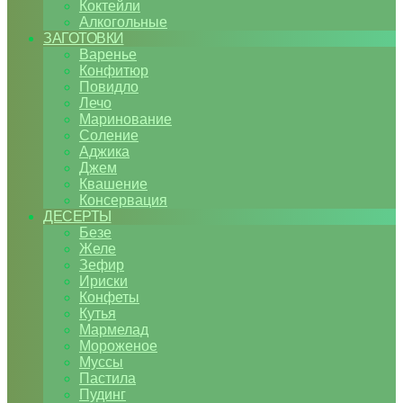
Коктейли
Алкогольные
ЗАГОТОВКИ
Варенье
Конфитюр
Повидло
Лечо
Маринование
Соление
Аджика
Джем
Квашение
Консервация
ДЕСЕРТЫ
Безе
Желе
Зефир
Ириски
Конфеты
Кутья
Мармелад
Мороженое
Муссы
Пастила
Пудинг