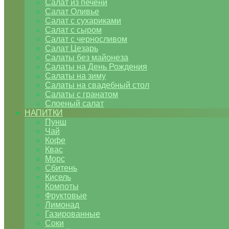
Салат из печени
Салат Оливье
Салат с сухариками
Салат с сыром
Салат с черносливом
Салат Цезарь
Салаты без майонеза
Салаты на День Рождения
Салаты на зиму
Салаты на свадебный стол
Салаты с гранатом
Слоеный салат
НАПИТКИ
Пунш
Чай
Кофе
Квас
Морс
Сбитень
Кисель
Компоты
Фруктовые
Лимонад
Газированные
Соки