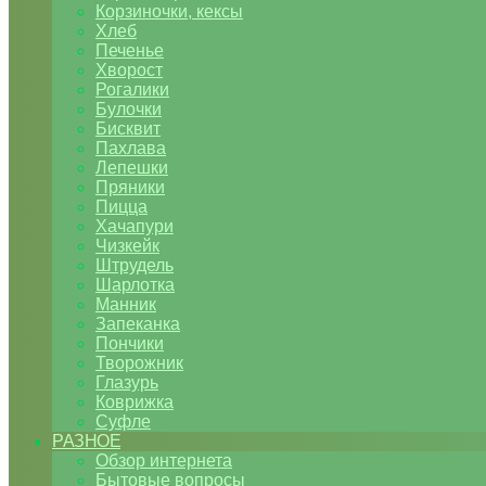
Корзиночки, кексы
Хлеб
Печенье
Хворост
Рогалики
Булочки
Бисквит
Пахлава
Лепешки
Пряники
Пицца
Хачапури
Чизкейк
Штрудель
Шарлотка
Манник
Запеканка
Пончики
Творожник
Глазурь
Коврижка
Суфле
РАЗНОЕ
Обзор интернета
Бытовые вопросы