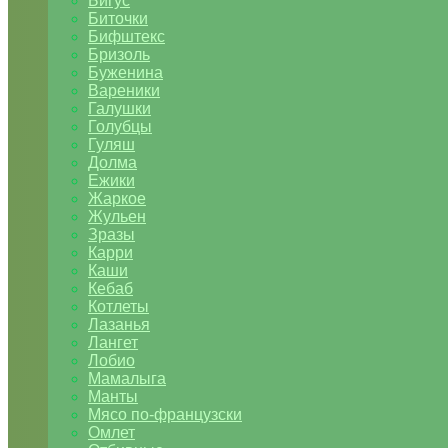
Бигус
Биточки
Бифштекс
Бризоль
Буженина
Вареники
Галушки
Голубцы
Гуляш
Долма
Ежики
Жаркое
Жульен
Зразы
Карри
Каши
Кебаб
Котлеты
Лазанья
Лангет
Лобио
Мамалыга
Манты
Мясо по-французски
Омлет