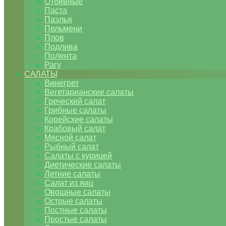
Отбивные
Паста
Паэлья
Пельмени
Плов
Подлива
Полента
Рагу
САЛАТЫ
Винегрет
Вегетарианские салаты
Греческий салат
Грибные салаты
Корейские салаты
Крабовый салат
Мясной салат
Рыбный салат
Салаты с курицей
Диетические салаты
Летние салаты
Салат из яиц
Овощные салаты
Острые салаты
Постные салаты
Простые салаты