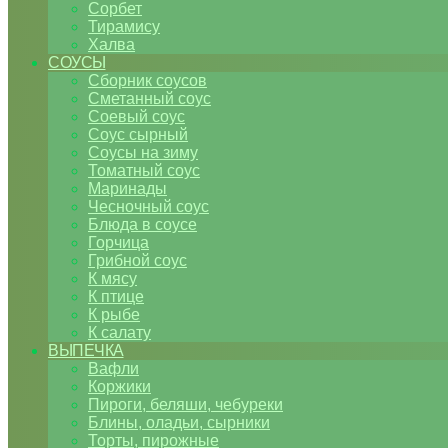
Сорбет
Тирамису
Халва
СОУСЫ
Сборник соусов
Сметанный соус
Соевый соус
Соус сырный
Соусы на зиму
Томатный соус
Маринады
Чесночный соус
Блюда в соусе
Горчица
Грибной соус
К мясу
К птице
К рыбе
К салату
ВЫПЕЧКА
Вафли
Коржики
Пироги, беляши, чебуреки
Блины, оладьи, сырники
Торты, пирожные