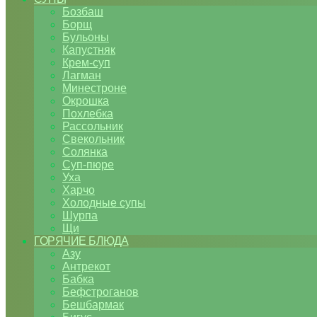
Бозбаш
Борщ
Бульоны
Капустняк
Крем-суп
Лагман
Минестроне
Окрошка
Похлебка
Рассольник
Свекольник
Солянка
Суп-пюре
Уха
Харчо
Холодные супы
Шурпа
Щи
ГОРЯЧИЕ БЛЮДА
Азу
Антрекот
Бабка
Бефстроганов
Бешбармак