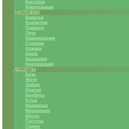
Коктейли
Алкогольные
ЗАГОТОВКИ
Варенье
Конфитюр
Повидло
Лечо
Маринование
Соление
Аджика
Джем
Квашение
Консервация
ДЕСЕРТЫ
Безе
Желе
Зефир
Ириски
Конфеты
Кутья
Мармелад
Мороженое
Муссы
Пастила
Пудинг