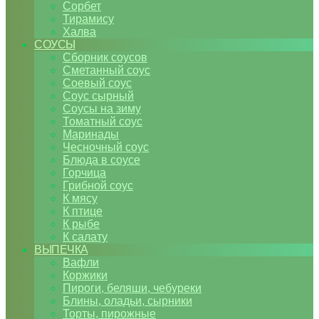
Сорбет
Тирамису
Халва
СОУСЫ
Сборник соусов
Сметанный соус
Соевый соус
Соус сырный
Соусы на зиму
Томатный соус
Маринады
Чесночный соус
Блюда в соусе
Горчица
Грибной соус
К мясу
К птице
К рыбе
К салату
ВЫПЕЧКА
Вафли
Коржики
Пироги, беляши, чебуреки
Блины, оладьи, сырники
Торты, пирожные