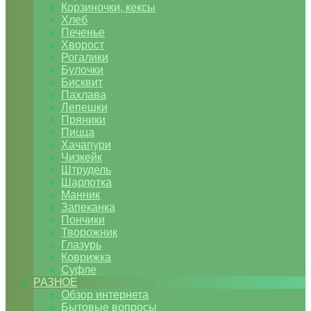
Корзиночки, кексы
Хлеб
Печенье
Хворост
Рогалики
Булочки
Бисквит
Пахлава
Лепешки
Пряники
Пицца
Хачапури
Чизкейк
Штрудель
Шарлотка
Манник
Запеканка
Пончики
Творожник
Глазурь
Коврижка
Суфле
РАЗНОЕ
Обзор интернета
Бытовые вопросы