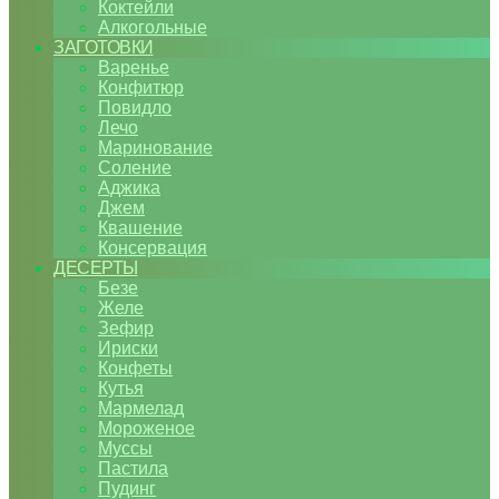
Коктейли
Алкогольные
ЗАГОТОВКИ
Варенье
Конфитюр
Повидло
Лечо
Маринование
Соление
Аджика
Джем
Квашение
Консервация
ДЕСЕРТЫ
Безе
Желе
Зефир
Ириски
Конфеты
Кутья
Мармелад
Мороженое
Муссы
Пастила
Пудинг