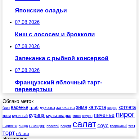
Японские оладьи
07.08.2026
Киш с лососем и брокколи
07.08.2026
Запеканка с рыбной консервой
07.08.2026
Французский яблочный тарт-
перевертыш
Облако меток
зима
котлета
варенье
капуста
гриб
духовка
запеканка
блин
кефир
пирог
печенье
курица
мультиварке
куриный
крем
мясо
огурец
салат
соус
помидор
пирожок
пицца
простой
рецепт
творожный
тест
торт
яблоко