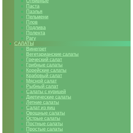
Отбивные
Паста
Паэлья
Пельмени
Плов
Подлива
Полента
Рагу
САЛАТЫ
Винегрет
Вегетарианские салаты
Греческий салат
Грибные салаты
Корейские салаты
Крабовый салат
Мясной салат
Рыбный салат
Салаты с курицей
Диетические салаты
Летние салаты
Салат из яиц
Овощные салаты
Острые салаты
Постные салаты
Простые салаты