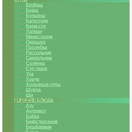
Бозбаш
Борщ
Бульоны
Капустняк
Крем-суп
Лагман
Минестроне
Окрошка
Похлебка
Рассольник
Свекольник
Солянка
Суп-пюре
Уха
Харчо
Холодные супы
Шурпа
Щи
ГОРЯЧИЕ БЛЮДА
Азу
Антрекот
Бабка
Бефстроганов
Бешбармак