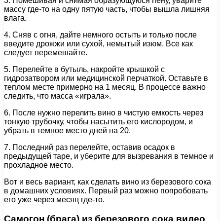
3. Помешивая и снимая образующуюся пену, уварите
массу где-то на одну пятую часть, чтобы вышла лишняя
влага.
4. Сняв с огня, дайте немного остыть и только после
введите дрожжи или сухой, немытый изюм. Все как
следует перемешайте.
5. Перелейте в бутыль, накройте крышкой с
гидрозатвором или медицинской перчаткой. Оставьте в
теплом месте примерно на 1 месяц. В процессе важно
следить, что масса «играла».
6. После нужно перелить вино в чистую емкость через
тонкую трубочку, чтобы насытить его кислородом, и
убрать в темное место дней на 20.
7. Последний раз перелейте, оставив осадок в
предыдущей таре, и уберите для вызревания в темное и
прохладное место.
Вот и весь вариант, как сделать вино из березового сока
в домашних условиях. Первый раз можно попробовать
его уже через месяц где-то.
Самогон (брага) из березового сока видео