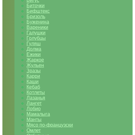
Бигус
Биточки
Бифштекс
Бризоль
Буженина
Вареники
Галушки
Голубцы
Гуляш
Долма
Ежики
Жаркое
Жульен
Зразы
Карри
Каши
Кебаб
Котлеты
Лазанья
Лангет
Лобио
Мамалыга
Манты
Мясо по-французски
Омлет