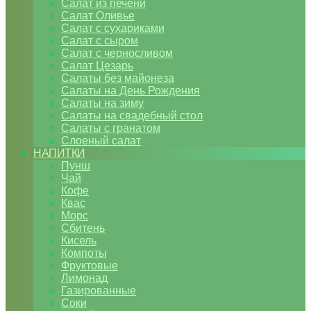
Салат из печени
Салат Оливье
Салат с сухариками
Салат с сыром
Салат с черносливом
Салат Цезарь
Салаты без майонеза
Салаты на День Рождения
Салаты на зиму
Салаты на свадебный стол
Салаты с гранатом
Слоеный салат
НАПИТКИ
Пунш
Чай
Кофе
Квас
Морс
Сбитень
Кисель
Компоты
Фруктовые
Лимонад
Газированные
Соки