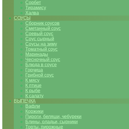
Сорбет
Тирамису
Халва
СОУСЫ
Сборник соусов
Сметанный соус
Соевый соус
Соус сырный
Соусы на зиму
Томатный соус
Маринады
Чесночный соус
Блюда в соусе
Горчица
Грибной соус
К мясу
К птице
К рыбе
К салату
ВЫПЕЧКА
Вафли
Коржики
Пироги, беляши, чебуреки
Блины, оладьи, сырники
Торты, пирожные