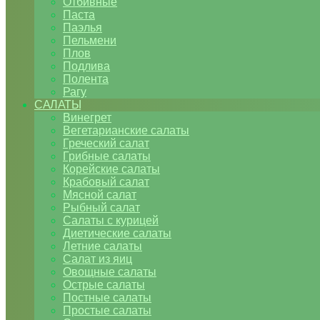
Отбивные
Паста
Паэлья
Пельмени
Плов
Подлива
Полента
Рагу
САЛАТЫ
Винегрет
Вегетарианские салаты
Греческий салат
Грибные салаты
Корейские салаты
Крабовый салат
Мясной салат
Рыбный салат
Салаты с курицей
Диетические салаты
Летние салаты
Салат из яиц
Овощные салаты
Острые салаты
Постные салаты
Простые салаты