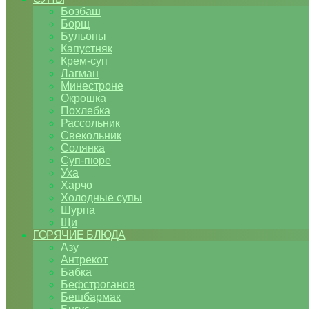
Бозбаш
Борщ
Бульоны
Капустняк
Крем-суп
Лагман
Минестроне
Окрошка
Похлебка
Рассольник
Свекольник
Солянка
Суп-пюре
Уха
Харчо
Холодные супы
Шурпа
Щи
ГОРЯЧИЕ БЛЮДА
Азу
Антрекот
Бабка
Бефстроганов
Бешбармак