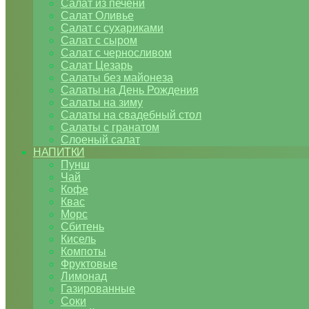
Салат из печени
Салат Оливье
Салат с сухариками
Салат с сыром
Салат с черносливом
Салат Цезарь
Салаты без майонеза
Салаты на День Рождения
Салаты на зиму
Салаты на свадебный стол
Салаты с гранатом
Слоеный салат
НАПИТКИ
Пунш
Чай
Кофе
Квас
Морс
Сбитень
Кисель
Компоты
Фруктовые
Лимонад
Газированные
Соки