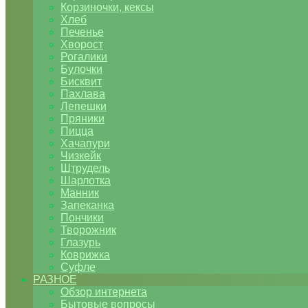
Корзиночки, кексы
Хлеб
Печенье
Хворост
Рогалики
Булочки
Бисквит
Пахлава
Лепешки
Пряники
Пицца
Хачапури
Чизкейк
Штрудель
Шарлотка
Манник
Запеканка
Пончики
Творожник
Глазурь
Коврижка
Суфле
РАЗНОЕ
Обзор интернета
Бытовые вопросы