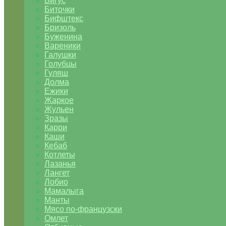
Бигус
Биточки
Бифштекс
Бризоль
Буженина
Вареники
Галушки
Голубцы
Гуляш
Долма
Ежики
Жаркое
Жульен
Зразы
Карри
Каши
Кебаб
Котлеты
Лазанья
Лангет
Лобио
Мамалыга
Манты
Мясо по-французски
Омлет