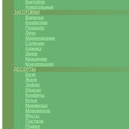
Коктейли
Алкогольные
ЗАГОТОВКИ
Варенье
Конфитюр
Повидло
Лечо
Маринование
Соление
Аджика
Джем
Квашение
Консервация
ДЕСЕРТЫ
Безе
Желе
Зефир
Ириски
Конфеты
Кутья
Мармелад
Мороженое
Муссы
Пастила
Пудинг