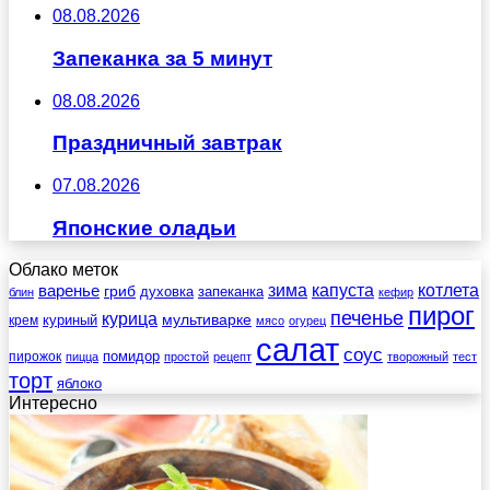
08.08.2026
Запеканка за 5 минут
08.08.2026
Праздничный завтрак
07.08.2026
Японские оладьи
Облако меток
зима
котлета
варенье
капуста
гриб
духовка
запеканка
блин
кефир
пирог
печенье
курица
мультиварке
куриный
крем
мясо
огурец
салат
соус
помидор
пирожок
пицца
простой
рецепт
творожный
тест
торт
яблоко
Интересно