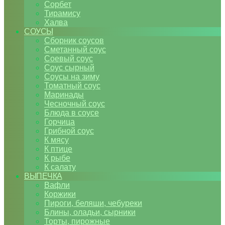
Сорбет
Тирамису
Халва
СОУСЫ
Сборник соусов
Сметанный соус
Соевый соус
Соус сырный
Соусы на зиму
Томатный соус
Маринады
Чесночный соус
Блюда в соусе
Горчица
Грибной соус
К мясу
К птице
К рыбе
К салату
ВЫПЕЧКА
Вафли
Коржики
Пироги, беляши, чебуреки
Блины, оладьи, сырники
Торты, пирожные