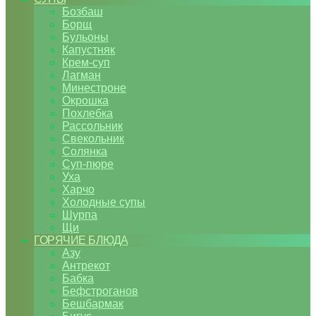
Бозбаш
Борщ
Бульоны
Капустняк
Крем-суп
Лагман
Минестроне
Окрошка
Похлебка
Рассольник
Свекольник
Солянка
Суп-пюре
Уха
Харчо
Холодные супы
Шурпа
Щи
ГОРЯЧИЕ БЛЮДА
Азу
Антрекот
Бабка
Бефстроганов
Бешбармак