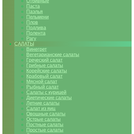
Отбивные
Паста
Паэлья
Пельмени
Плов
Подлива
Полента
Рагу
САЛАТЫ
Винегрет
Вегетарианские салаты
Греческий салат
Грибные салаты
Корейские салаты
Крабовый салат
Мясной салат
Рыбный салат
Салаты с курицей
Диетические салаты
Летние салаты
Салат из яиц
Овощные салаты
Острые салаты
Постные салаты
Простые салаты