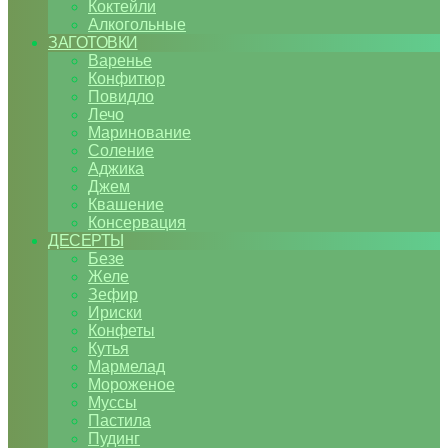
Коктейли
Алкогольные
ЗАГОТОВКИ
Варенье
Конфитюр
Повидло
Лечо
Маринование
Соление
Аджика
Джем
Квашение
Консервация
ДЕСЕРТЫ
Безе
Желе
Зефир
Ириски
Конфеты
Кутья
Мармелад
Мороженое
Муссы
Пастила
Пудинг