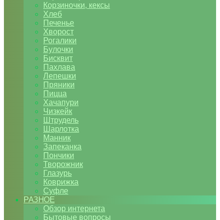
Корзиночки, кексы
Хлеб
Печенье
Хворост
Рогалики
Булочки
Бисквит
Пахлава
Лепешки
Пряники
Пицца
Хачапури
Чизкейк
Штрудель
Шарлотка
Манник
Запеканка
Пончики
Творожник
Глазурь
Коврижка
Суфле
РАЗНОЕ
Обзор интернета
Бытовые вопросы