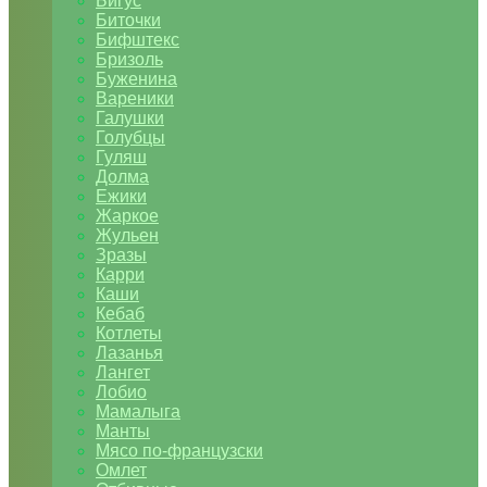
Бигус
Биточки
Бифштекс
Бризоль
Буженина
Вареники
Галушки
Голубцы
Гуляш
Долма
Ежики
Жаркое
Жульен
Зразы
Карри
Каши
Кебаб
Котлеты
Лазанья
Лангет
Лобио
Мамалыга
Манты
Мясо по-французски
Омлет