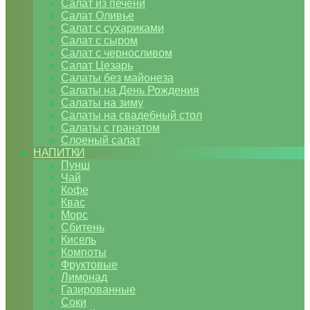
Салат из печени
Салат Оливье
Салат с сухариками
Салат с сыром
Салат с черносливом
Салат Цезарь
Салаты без майонеза
Салаты на День Рождения
Салаты на зиму
Салаты на свадебный стол
Салаты с гранатом
Слоеный салат
НАПИТКИ
Пунш
Чай
Кофе
Квас
Морс
Сбитень
Кисель
Компоты
Фруктовые
Лимонад
Газированные
Соки