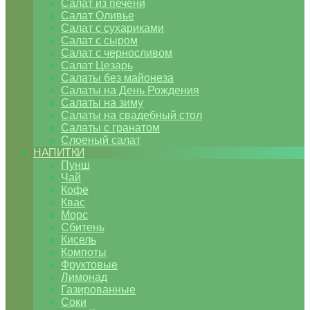
Салат из печени
Салат Оливье
Салат с сухариками
Салат с сыром
Салат с черносливом
Салат Цезарь
Салаты без майонеза
Салаты на День Рождения
Салаты на зиму
Салаты на свадебный стол
Салаты с гранатом
Слоеный салат
НАПИТКИ
Пунш
Чай
Кофе
Квас
Морс
Сбитень
Кисель
Компоты
Фруктовые
Лимонад
Газированные
Соки