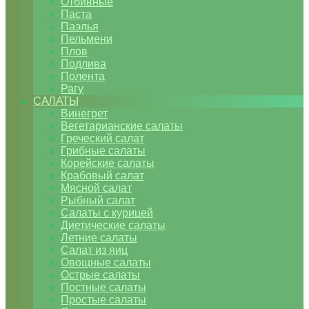
Отбивные
Паста
Паэлья
Пельмени
Плов
Подлива
Полента
Рагу
САЛАТЫ
Винегрет
Вегетарианские салаты
Греческий салат
Грибные салаты
Корейские салаты
Крабовый салат
Мясной салат
Рыбный салат
Салаты с курицей
Диетические салаты
Летние салаты
Салат из яиц
Овощные салаты
Острые салаты
Постные салаты
Простые салаты