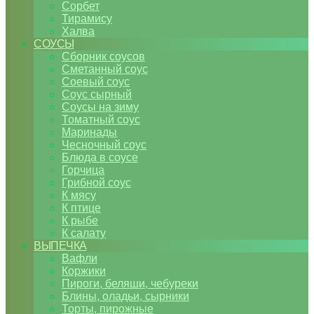
Сорбет
Тирамису
Халва
СОУСЫ
Сборник соусов
Сметанный соус
Соевый соус
Соус сырный
Соусы на зиму
Томатный соус
Маринады
Чесночный соус
Блюда в соусе
Горчица
Грибной соус
К мясу
К птице
К рыбе
К салату
ВЫПЕЧКА
Вафли
Коржики
Пироги, беляши, чебуреки
Блины, оладьи, сырники
Торты, пирожные