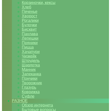
Корзиночки, кексы
Хлеб
Печенье
Хворост
Рогалики
Булочки
Бисквит
Пахлава
Лепешки
Пряники
Пицца
Хачапури
Чизкейк
Штрудель
Шарлотка
Манник
Запеканка
Пончики
Творожник
Глазурь
Коврижка
Суфле
РАЗНОЕ
Обзор интернета
Бытовые вопросы