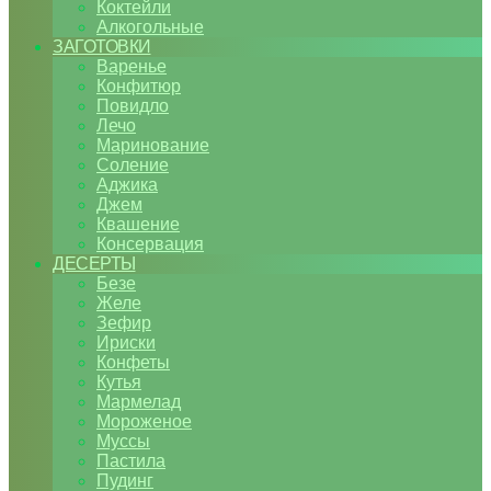
Коктейли
Алкогольные
ЗАГОТОВКИ
Варенье
Конфитюр
Повидло
Лечо
Маринование
Соление
Аджика
Джем
Квашение
Консервация
ДЕСЕРТЫ
Безе
Желе
Зефир
Ириски
Конфеты
Кутья
Мармелад
Мороженое
Муссы
Пастила
Пудинг