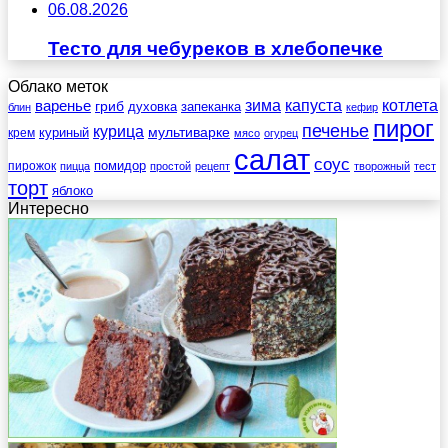
06.08.2026
Тесто для чебуреков в хлебопечке
Облако меток
зима
котлета
варенье
капуста
гриб
духовка
запеканка
блин
кефир
пирог
печенье
курица
мультиварке
куриный
крем
мясо
огурец
салат
соус
помидор
пирожок
пицца
простой
рецепт
творожный
тест
торт
яблоко
Интересно