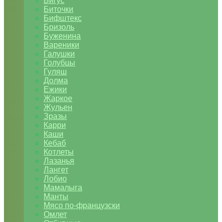
Бигус
Биточки
Бифштекс
Бризоль
Буженина
Вареники
Галушки
Голубцы
Гуляш
Долма
Ежики
Жаркое
Жульен
Зразы
Карри
Каши
Кебаб
Котлеты
Лазанья
Лангет
Лобио
Мамалыга
Манты
Мясо по-французски
Омлет