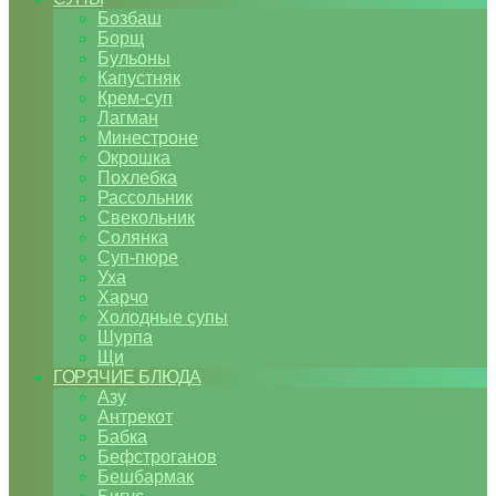
Бозбаш
Борщ
Бульоны
Капустняк
Крем-суп
Лагман
Минестроне
Окрошка
Похлебка
Рассольник
Свекольник
Солянка
Суп-пюре
Уха
Харчо
Холодные супы
Шурпа
Щи
ГОРЯЧИЕ БЛЮДА
Азу
Антрекот
Бабка
Бефстроганов
Бешбармак